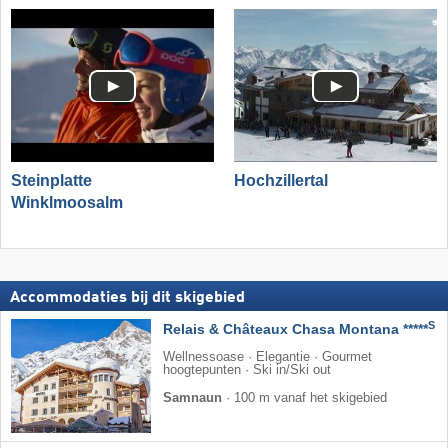
Steinplatte
Hochzillertal
Winklmoosalm
Accommodaties bij dit skigebied
S
Relais & Châteaux Chasa Montana *****
Wellnessoase · Elegantie · Gourmet
hoogtepunten · Ski in/Ski out
Samnaun
·
100 m vanaf het skigebied