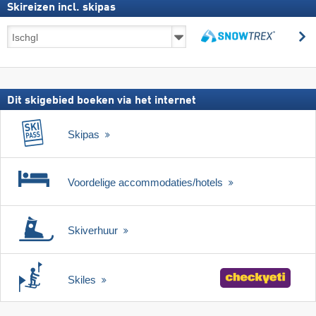
Skireizen incl. skipas
Skireizen
z
incl.
zoeken
skipas
Dit skigebied boeken via het internet
Skipas
Voordelige accommodaties/hotels
Skiverhuur
Skiles