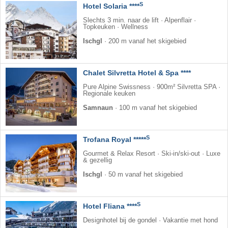
S
Hotel Solaria ****
Slechts 3 min. naar de lift · Alpenflair ·
Topkeuken · Wellness
Ischgl
·
200 m vanaf het skigebied
Chalet Silvretta Hotel & Spa ****
Pure Alpine Swissness · 900m² Silvretta SPA ·
Regionale keuken
Samnaun
·
100 m vanaf het skigebied
S
Trofana Royal *****
Gourmet & Relax Resort · Ski-in/ski-out · Luxe
& gezellig
Ischgl
·
50 m vanaf het skigebied
S
Hotel Fliana ****
Designhotel bij de gondel · Vakantie met hond