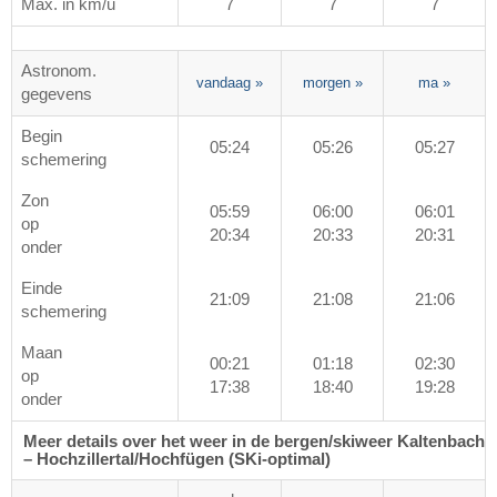
Max. in km/u
7
7
7
Astronom.
vandaag
»
morgen
»
ma
»
gegevens
Begin
05:24
05:26
05:27
schemering
Zon
05:59
06:00
06:01
op
20:34
20:33
20:31
onder
Einde
21:09
21:08
21:06
schemering
Maan
00:21
01:18
02:30
op
17:38
18:40
19:28
onder
Meer details over het weer in de bergen/skiweer Kaltenbach
– Hochzillertal/​Hochfügen (SKi-optimal)