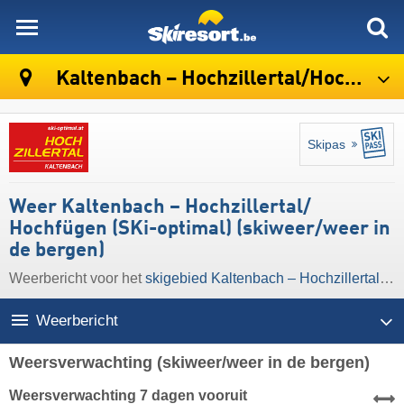
skiresort
Kaltenbach – Hochzillertal/​Hochfügen (SKi-optimal)
Skipas
Weer Kaltenbach – Hochzillertal/​
Hochfügen (SKi-optimal) (skiweer/weer in
de bergen)
Weerbericht voor het
skigebied Kaltenbach – Hochzillertal/​Hochfügen (SKi-optimal)
Weerbericht
Weersverwachting
(skiweer/weer in de bergen)
Weersverwachting 7 dagen vooruit