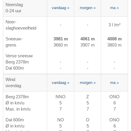
Neerslag
vandaag
»
morgen
»
ma
»
0-24 uur
Neer-
-
-
3 l /m²
slaghoeveelheid
Sneeuw-
3981 m
4061 m
4008 m
grens
3660 m
3907 m
3803 m
Verse sneeuw
Berg 2378m
-
-
-
Dal 600m
-
-
-
Wind
vandaag
»
morgen
»
ma
»
overdag
Berg 2378m
NNO
Z
ONO
Ø in km/u
5
5
6
Max. in km/u
7
7
7
Dal 600m
NO
O
ONO
Ø in km/u
5
5
6