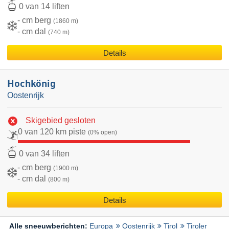
0 van 14 liften
- cm berg
(1860 m)
- cm dal
(740 m)
Details
Hochkönig
Oostenrijk
Skigebied gesloten
0 van 120 km piste
(0% open)
0 van 34 liften
- cm berg
(1900 m)
- cm dal
(800 m)
Details
Europa
Oostenrijk
Tirol
Tiroler
Alle sneeuwberichten: