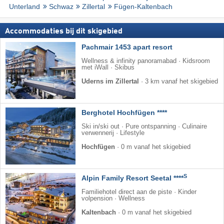
Unterland
Schwaz
Zillertal
Fügen-Kaltenbach
Accommodaties bij dit skigebied
Pachmair 1453 apart resort
Wellness & infinity panoramabad · Kidsroom
met iWall · Skibus
Uderns im Zillertal
·
3 km vanaf het skigebied
Berghotel Hochfügen ****
Ski in/ski out · Pure ontspanning · Culinaire
verwennerij · Lifestyle
Hochfügen
·
0 m vanaf het skigebied
S
Alpin Family Resort Seetal ****
Familiehotel direct aan de piste · Kinder
volpension · Wellness
Kaltenbach
·
0 m vanaf het skigebied