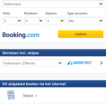
Volw.
Kinderen
Kamers
Type accomm.
zoeken
Skireizen incl. skipas
Skireizen
z
incl.
zoeken
skipas
Dit skigebied boeken via het internet
Skipas