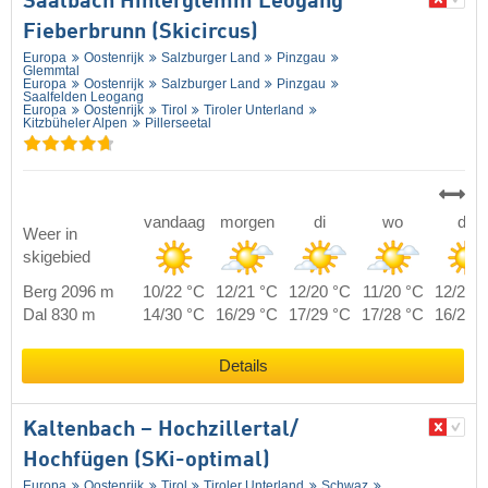
Saalbach Hinterglemm Leogang
Fieberbrunn (Skicircus)
Europa
Oostenrijk
Salzburger Land
Pinzgau
Glemmtal
Europa
Oostenrijk
Salzburger Land
Pinzgau
Saalfelden Leogang
Europa
Oostenrijk
Tirol
Tiroler Unterland
Kitzbüheler Alpen
Pillerseetal
vandaag
morgen
di
wo
do
Weer in
skigebied
Berg 2096 m
10/22 °C
12/21 °C
12/20 °C
11/20 °C
12/20 
Dal 830 m
14/30 °C
16/29 °C
17/29 °C
17/28 °C
16/29 
Details
Kaltenbach – Hochzillertal/​
Hochfügen (SKi-optimal)
Europa
Oostenrijk
Tirol
Tiroler Unterland
Schwaz