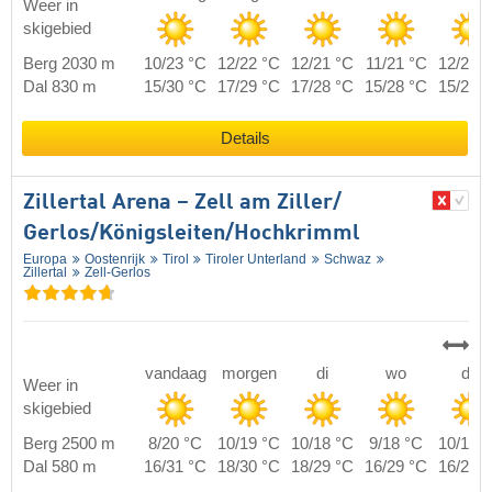
Weer in
skigebied
Berg 2030 m
10/23 °C
12/22 °C
12/21 °C
11/21 °C
12/21 
Dal 830 m
15/30 °C
17/29 °C
17/28 °C
15/28 °C
15/28 
Details
Zillertal Arena – Zell am Ziller/​
Gerlos/​Königsleiten/​Hochkrimml
Europa
Oostenrijk
Tirol
Tiroler Unterland
Schwaz
Zillertal
Zell-Gerlos
vandaag
morgen
di
wo
do
Weer in
skigebied
Berg 2500 m
8/20 °C
10/19 °C
10/18 °C
9/18 °C
10/18 
Dal 580 m
16/31 °C
18/30 °C
18/29 °C
16/29 °C
16/29 