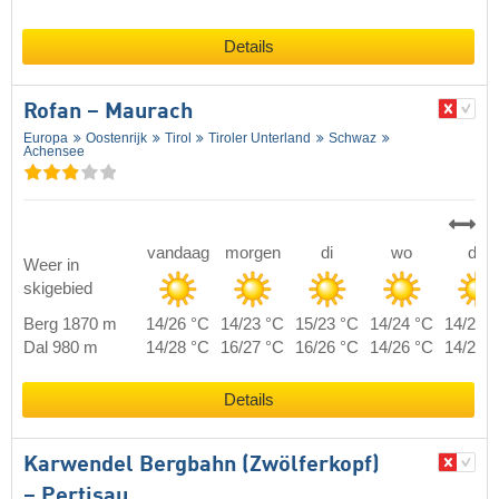
Details
Rofan – Maurach
Europa
Oostenrijk
Tirol
Tiroler Unterland
Schwaz
Achensee
vandaag
morgen
di
wo
do
Weer in
skigebied
Berg 1870 m
14/26 °C
14/23 °C
15/23 °C
14/24 °C
14/24 
Dal 980 m
14/28 °C
16/27 °C
16/26 °C
14/26 °C
14/26 
Details
Karwendel Bergbahn (Zwölferkopf)
– Pertisau