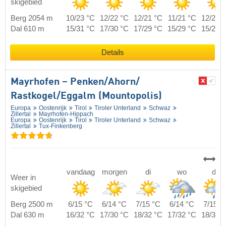
skigebied
Berg 2054 m
10/23 °C
12/22 °C
12/21 °C
11/21 °C
12/21 
Dal 610 m
15/31 °C
17/30 °C
17/29 °C
15/29 °C
15/29 
Details
Mayrhofen – Penken/​Ahorn/​
Rastkogel/​Eggalm (Mountopolis)
Europa
Oostenrijk
Tirol
Tiroler Unterland
Schwaz
Zillertal
Mayrhofen-Hippach
Europa
Oostenrijk
Tirol
Tiroler Unterland
Schwaz
Zillertal
Tux-Finkenberg
vandaag
morgen
di
wo
do
Weer in
skigebied
Berg 2500 m
6/15 °C
6/14 °C
7/15 °C
6/14 °C
7/15 °
Dal 630 m
16/32 °C
17/30 °C
18/32 °C
17/32 °C
18/31 