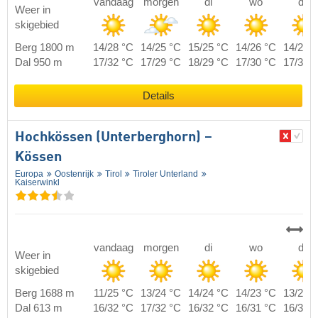
vandaag
morgen
di
wo
do
Weer in
skigebied
Berg 1800 m
14/28 °C
14/25 °C
15/25 °C
14/26 °C
14/26 
Dal 950 m
17/32 °C
17/29 °C
18/29 °C
17/30 °C
17/30 
Details
Hochkössen (Unterberghorn) –
Kössen
Europa
Oostenrijk
Tirol
Tiroler Unterland
Kaiserwinkl
vandaag
morgen
di
wo
do
Weer in
skigebied
Berg 1688 m
11/25 °C
13/24 °C
14/24 °C
14/23 °C
13/24 
Dal 613 m
16/32 °C
17/32 °C
16/32 °C
16/31 °C
16/32 