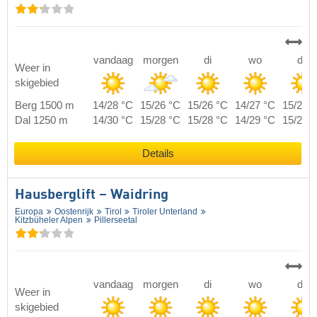
vandaag
morgen
di
wo
do
Weer in
skigebied
Berg 1500 m
14/28 °C
15/26 °C
15/26 °C
14/27 °C
15/27 
Dal 1250 m
14/30 °C
15/28 °C
15/28 °C
14/29 °C
15/29 
Details
Hausberglift – Waidring
Europa
Oostenrijk
Tirol
Tiroler Unterland
Kitzbüheler Alpen
Pillerseetal
vandaag
morgen
di
wo
do
Weer in
skigebied