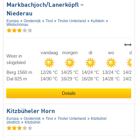
Markbachjoch/​Lanerköpfl –
Niederau
Europa
Oostenrijk
Tirol
Tiroler Unterland
Kufstein
Wildschönau
vandaag
morgen
di
wo
do
Weer in
skigebied
Berg 1560 m
12/26 °C
14/25 °C
14/24 °C
13/24 °C
14/24 
Dal 825 m
14/30 °C
16/29 °C
16/28 °C
14/28 °C
14/28 
Details
Kitzbüheler Horn
Europa
Oostenrijk
Tirol
Tiroler Unterland
Kitzbühel
(district)
Kitzbühel