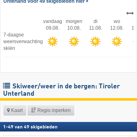
Unterland voor 49 skigebieden hier
vandaag
morgen
di
wo
09.08.
10.08.
11.08.
12.08.
13
7-daagse
weersverwachting
skiën
Skiweer/weer in de bergen: Tiroler
Unterland
Kaart
Regio inperken
1
-
49
van
49
skigebieden