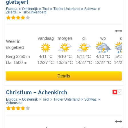
gletsjer)
Europa
Oostenrijk
Tirol
Tiroler Unterland
Schwaz
Zillertal
Tux-Finkenberg
vandaag
morgen
di
wo
do
Weer in
skigebied
Berg 3250 m
4/11 °C
4/10 °C
5/11 °C
4/10 °C
5/11 °
Dal 1500 m
12/27 °C
13/25 °C
14/27 °C
13/27 °C
14/26 
Details
Christlum – Achenkirch
Europa
Oostenrijk
Tirol
Tiroler Unterland
Schwaz
Achensee