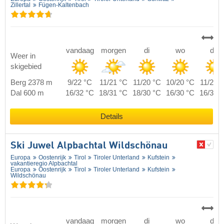
Zillertal
Fügen-Kaltenbach
vandaag
morgen
di
wo
do
Weer in
skigebied
Berg 2378 m
9/22 °C
11/21 °C
11/20 °C
10/20 °C
11/20 
Dal 600 m
16/32 °C
18/31 °C
18/30 °C
16/30 °C
16/30 
Details
Ski Juwel Alpbachtal Wildschönau
Europa
Oostenrijk
Tirol
Tiroler Unterland
Kufstein
vakantieregio Alpbachtal
Europa
Oostenrijk
Tirol
Tiroler Unterland
Kufstein
Wildschönau
vandaag
morgen
di
wo
do