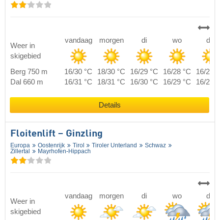
vandaag
morgen
di
wo
do
Weer in
skigebied
Berg 750 m
16/30 °C
18/30 °C
16/29 °C
16/28 °C
16/28 
Dal 660 m
16/31 °C
18/31 °C
16/30 °C
16/29 °C
16/29 
Details
Floitenlift – Ginzling
Europa
Oostenrijk
Tirol
Tiroler Unterland
Schwaz
Zillertal
Mayrhofen-Hippach
vandaag
morgen
di
wo
do
Weer in
skigebied