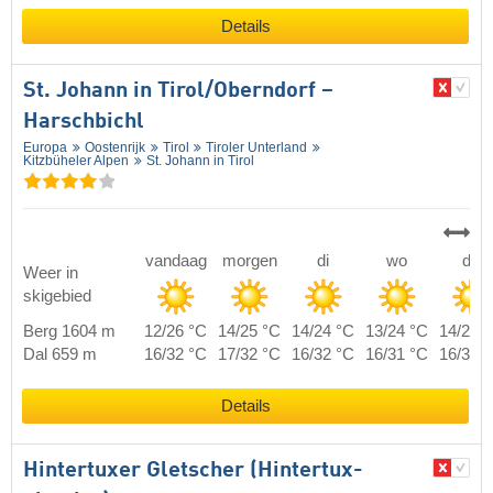
Details
St. Johann in Tirol/​Oberndorf –
Harschbichl
Europa
Oostenrijk
Tirol
Tiroler Unterland
Kitzbüheler Alpen
St. Johann in Tirol
vandaag
morgen
di
wo
do
Weer in
skigebied
Berg 1604 m
12/26 °C
14/25 °C
14/24 °C
13/24 °C
14/24 
Dal 659 m
16/32 °C
17/32 °C
16/32 °C
16/31 °C
16/32 
Details
Hintertuxer Gletscher (Hintertux-