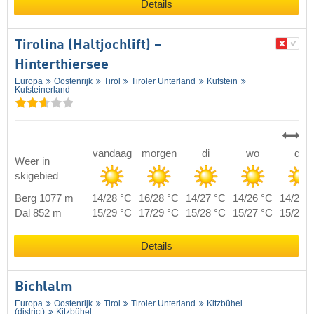
Details
Tirolina (Haltjochlift) –
Hinterthiersee
Europa
Oostenrijk
Tirol
Tiroler Unterland
Kufstein
Kufsteinerland
vandaag
morgen
di
wo
do
Weer in
skigebied
Berg 1077 m
14/28 °C
16/28 °C
14/27 °C
14/26 °C
14/26 
Dal 852 m
15/29 °C
17/29 °C
15/28 °C
15/27 °C
15/27 
Details
Bichlalm
Europa
Oostenrijk
Tirol
Tiroler Unterland
Kitzbühel
(district)
Kitzbühel