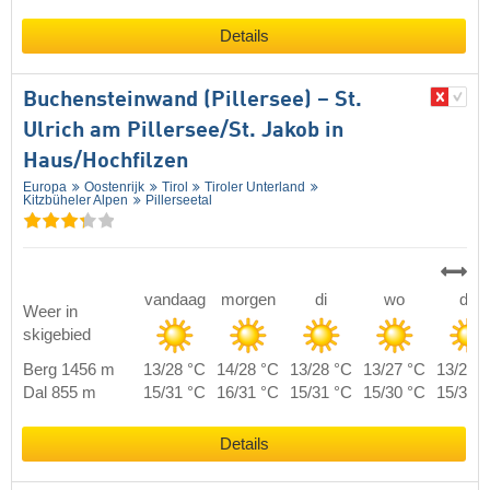
Details
Buchensteinwand (Pillersee) – St.
Ulrich am Pillersee/​St. Jakob in
Haus/​Hochfilzen
Europa
Oostenrijk
Tirol
Tiroler Unterland
Kitzbüheler Alpen
Pillerseetal
vandaag
morgen
di
wo
do
Weer in
skigebied
Berg 1456 m
13/28 °C
14/28 °C
13/28 °C
13/27 °C
13/28 
Dal 855 m
15/31 °C
16/31 °C
15/31 °C
15/30 °C
15/31 
Details