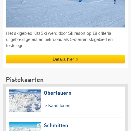
Het skigebied KitzSki werd door Skiresort op 18 criteria
uitgebreid getest en bekroond als 5-sterren skigebied en
testsieger.
Details hier
Pistekaarten
Obertauern
Kaart tonen
Schmitten