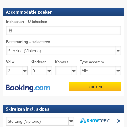
Accommodatie zoeken
Inchecken – Uitchecken
Bestemming – selecteren
Volw.
Kinderen
Kamers
Type accomm.
zoeken
Skireizen incl. skipas
Skireizen
zo
incl.