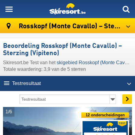
skiresort
Rosskopf (Monte Cavallo) – Sterzing (Vipiteno)
Beoordeling Rosskopf (Monte Cavallo) –
Sterzing (Vipiteno)
Skiresort.be Test van het
skigebied Rosskopf (Monte Cavallo) – Sterzing (Vipiteno)
Totale waardering: 3,9 van de 5 sterren
Testresultaat
1/6
12 onderscheidingen