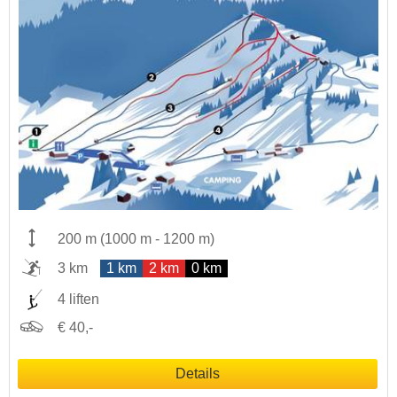
200 m
(
1000 m
-
1200 m
)
3 km
1 km
2 km
0 km
4 liften
€ 40,-
Details