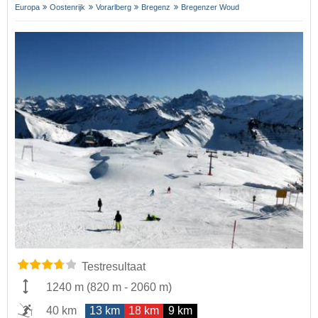
Europa
Oostenrijk
Vorarlberg
Bregenz
Bregenzer Woud
Testresultaat
1240 m
(
820 m
-
2060 m
)
40 km
13 km
18 km
9 km