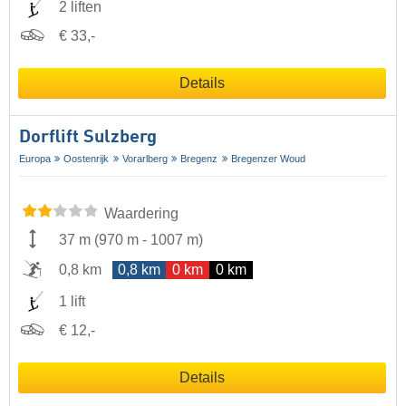
2 liften
€ 33,-
Details
Dorflift Sulzberg
Europa
Oostenrijk
Vorarlberg
Bregenz
Bregenzer Woud
Waardering
37 m
(
970 m
-
1007 m
)
0,8 km
0,8 km
0 km
0 km
1 lift
€ 12,-
Details