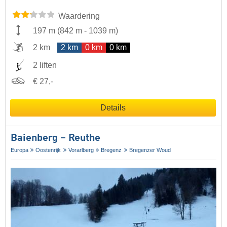
Waardering
197 m
(
842 m
-
1039 m
)
2 km
2 km
0 km
0 km
2 liften
€ 27,-
Details
Baienberg – Reuthe
Europa
Oostenrijk
Vorarlberg
Bregenz
Bregenzer Woud