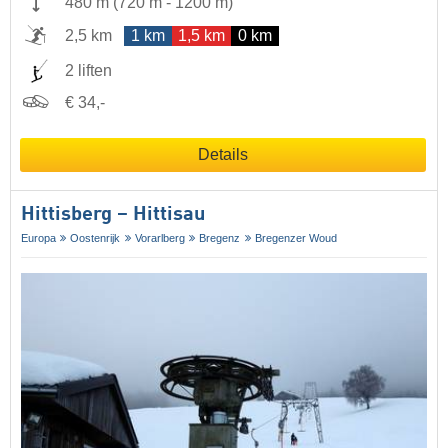
480 m
(
720 m
-
1200 m
)
2,5 km
1 km
1,5 km
0 km
2 liften
€ 34,-
Details
Hittisberg – Hittisau
Europa
Oostenrijk
Vorarlberg
Bregenz
Bregenzer Woud