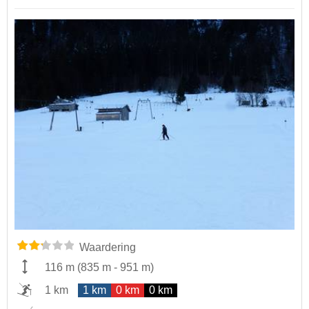
Waardering
116 m
(
835 m
-
951 m
)
1 km
1 km
0 km
0 km