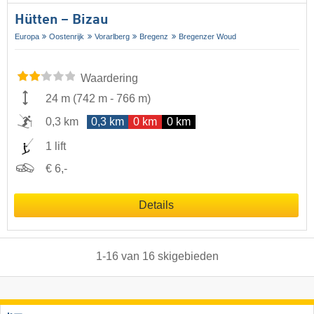
Hütten – Bizau
Europa
Oostenrijk
Vorarlberg
Bregenz
Bregenzer Woud
Waardering
24 m
(
742 m
-
766 m
)
0,3 km
0,3 km
0 km
0 km
1 lift
€ 6,-
Details
1
-
16
van
16
skigebieden