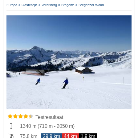
Europa
Oostenrijk
Vorarlberg
Bregenz
Bregenzer Woud
Testresultaat
1340 m
(
710 m
-
2050 m
)
75,8 km
29,9 km
44 km
1,9 km