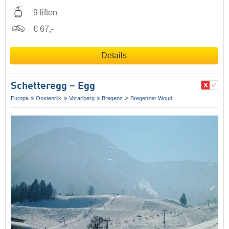
9 liften
€ 67,-
Details
Schetteregg – Egg
Europa
Oostenrijk
Vorarlberg
Bregenz
Bregenzer Woud