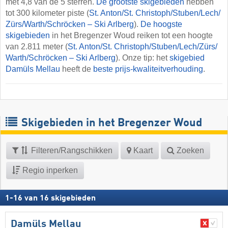
met 4,8 van de 5 sterren.
De grootste skigebieden
hebben
tot 300 kilometer piste (
St. Anton/​St. Christoph/​Stuben/​Lech/​
Zürs/​Warth/​Schröcken – Ski Arlberg
).
De hoogste
skigebieden
in het Bregenzer Woud reiken tot een hoogte
van 2.811 meter (
St. Anton/​St. Christoph/​Stuben/​Lech/​Zürs/​
Warth/​Schröcken – Ski Arlberg
). Onze tip: het
skigebied
Damüls Mellau
heeft de
beste prijs-kwaliteitverhouding
.
Skigebieden in het Bregenzer Woud
Filteren/Rangschikken
Kaart
Zoeken
Regio inperken
1
-
16
van
16
skigebieden
Damüls Mellau