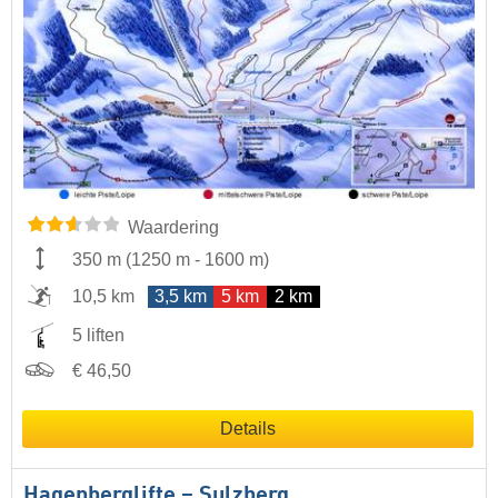
Waardering
350 m
(
1250 m
-
1600 m
)
10,5 km
3,5 km
5 km
2 km
5 liften
€ 46,50
Details
Hagenberglifte – Sulzberg