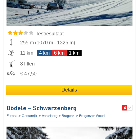
Testresultaat
255 m
(
1070 m
-
1325 m
)
11 km
4 km
6 km
1 km
8 liften
€ 47,50
Details
Bödele – Schwarzenberg
Europa
Oostenrijk
Vorarlberg
Bregenz
Bregenzer Woud