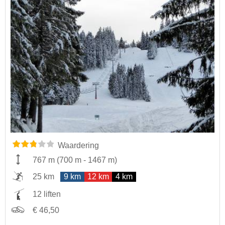
Waardering
767 m
(
700 m
-
1467 m
)
25 km
9 km
12 km
4 km
12 liften
€ 46,50