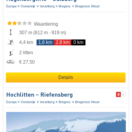
Europa
Oostenrijk
Vorarlberg
Bregenz
Bregenzer Woud
Waardering
307 m
(
612 m
-
919 m
)
4,4 km
1,6 km
2,8 km
0 km
2 liften
€ 27,50
Details
Hochlitten – Riefensberg
Europa
Oostenrijk
Vorarlberg
Bregenz
Bregenzer Woud