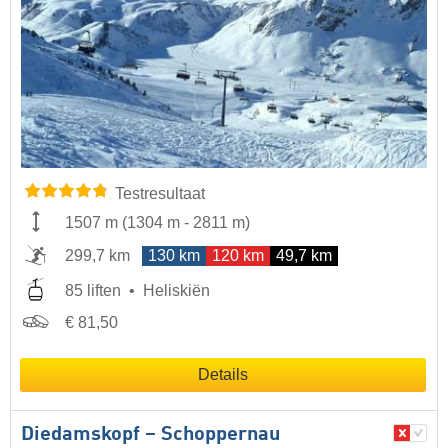
Testresultaat
1507 m
(
1304 m
-
2811 m
)
299,7 km
130 km
120 km
49,7 km
85 liften
Heliskiën
€ 81,50
Details
Diedamskopf – Schoppernau