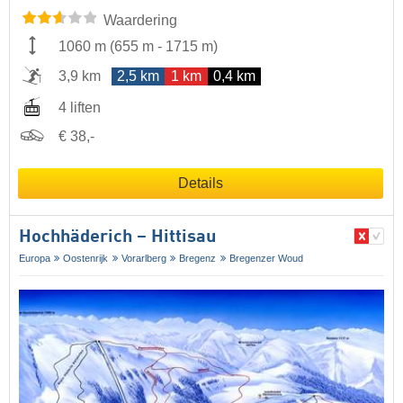
Waardering
1060 m
(
655 m
-
1715 m
)
3,9 km
2,5 km
1 km
0,4 km
4 liften
€ 38,-
Details
Hochhäderich – Hittisau
Europa
Oostenrijk
Vorarlberg
Bregenz
Bregenzer Woud