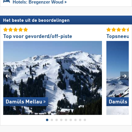
Hotels: Bregenzer Woud
Het beste uit de beoordelingen
Top voor gevorderd/off-piste
Topsneeuw
Damüls Mellau
Damüls M