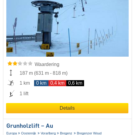
Waardering
187 m
(
631 m
-
818 m
)
1 km
0 km
0,4 km
0,6 km
1 lift
Details
Grunholzlift – Au
Europa
Oostenrijk
Vorarlberg
Bregenz
Bregenzer Woud