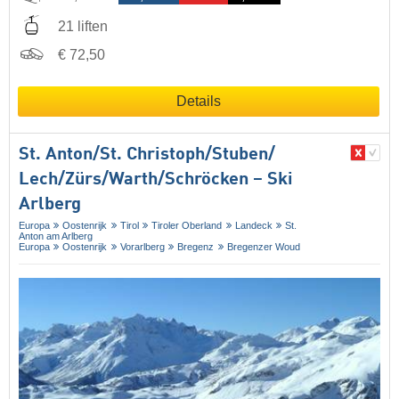
21 liften
€ 72,50
Details
St. Anton/​St. Christoph/​Stuben/​
Lech/​Zürs/​Warth/​Schröcken – Ski
Arlberg
Europa
Oostenrijk
Tirol
Tiroler Oberland
Landeck
St.
Anton am Arlberg
Europa
Oostenrijk
Vorarlberg
Bregenz
Bregenzer Woud