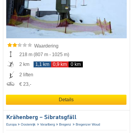
Waardering
218 m
(
807 m
-
1025 m
)
2 km
1,1 km
0,9 km
0 km
2 liften
€ 23,-
Details
Krähenberg – Sibratsgfäll
Europa
Oostenrijk
Vorarlberg
Bregenz
Bregenzer Woud