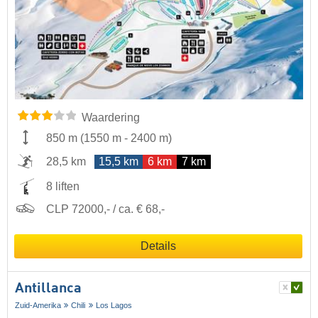
Waardering
850 m
(
1550 m
-
2400 m
)
28,5 km
15,5 km
6 km
7 km
8 liften
CLP 72000,- / ca. € 68,-
Details
Antillanca
Zuid-Amerika
Chili
Los Lagos