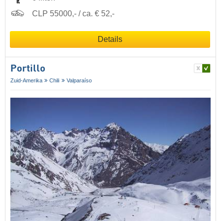
CLP 55000,- / ca. € 52,-
Details
Portillo
Zuid-Amerika
Chili
Valparaíso