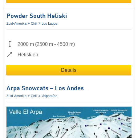
Powder South Heliski
Zuid-Amerika
Chili
Los Lagos
2000 m
(
2500 m
-
4500 m
)
Heliskiën
Details
Arpa Snowcats – Los Andes
Zuid-Amerika
Chili
Valparaíso