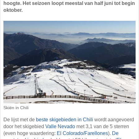
hoogte. Het seizoen loopt meestal van half juni tot begin
oktober.
Skiën in Chili
De lijst met de
beste skigebieden in Chili
wordt aangevoerd
door het skigebied
Valle Nevado
met 3,1 van de 5 sterren
(even hoge waardering:
El Colorado/​Farellones
).
De