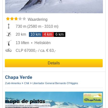
Waardering
730 m
(
2580 m
-
3310 m
)
20 km
10 km
4 km
6 km
13 liften
Heliskiën
CLP 67000,- / ca. € 63,-
Details
Chapa Verde
Zuid-Amerika
Chili
Libertador General Bernardo O’Higgins