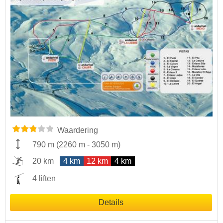
Waardering
790 m
(
2260 m
-
3050 m
)
20 km
4 km
12 km
4 km
4 liften
Details