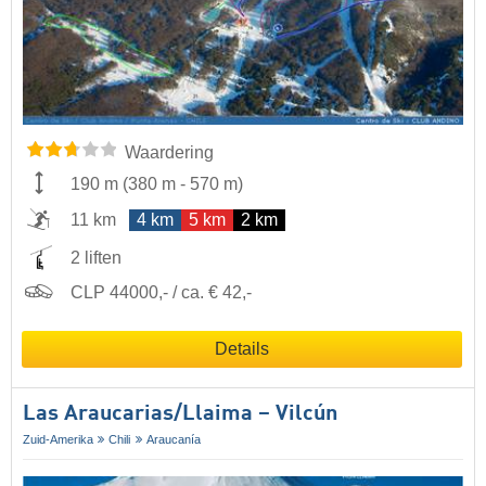
Waardering
190 m
(
380 m
-
570 m
)
11 km
4 km
5 km
2 km
2 liften
CLP 44000,- / ca. € 42,-
Details
Las Araucarias/​Llaima – Vilcún
Zuid-Amerika
Chili
Araucanía