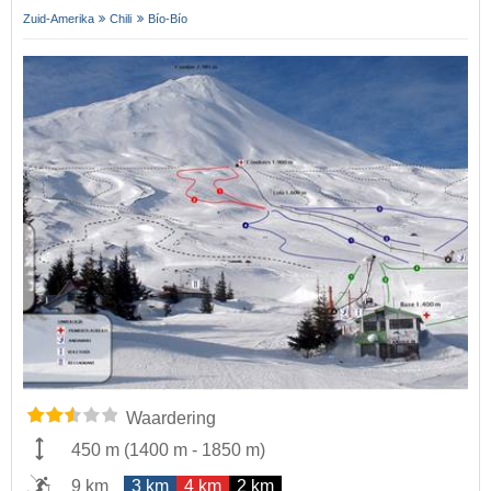
Zuid-Amerika
Chili
Bío-Bío
Waardering
450 m
(
1400 m
-
1850 m
)
9 km
3 km
4 km
2 km