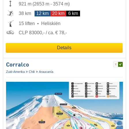
921 m
(
2653 m
-
3574 m
)
38 km
12 km
20 km
6 km
15 liften
Heliskiën
CLP 83000,- / ca. € 78,-
Details
Corralco
Zuid-Amerika
Chili
Araucanía