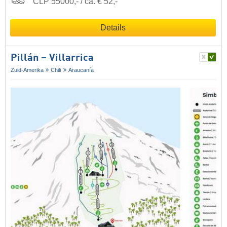
CLP 55000,- / ca. € 52,-
Details
Pillán – Villarrica
Zuid-Amerika
Chili
Araucanía