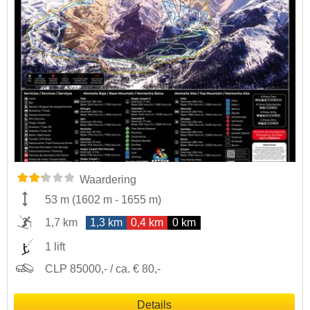
Waardering
53 m
(
1602 m
-
1655 m
)
1,7 km
1,3 km
0,4 km
0 km
1 lift
CLP 85000,- / ca. € 80,-
Details