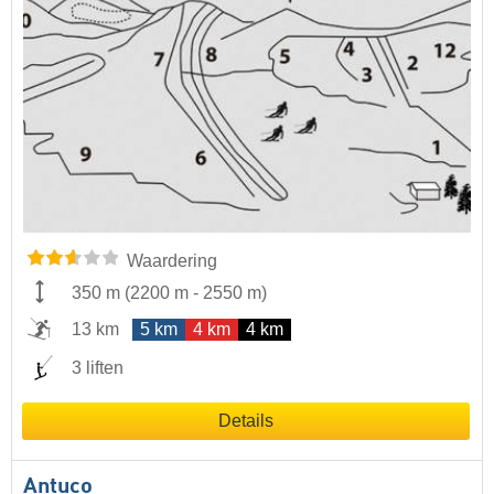
Waardering
350 m
(
2200 m
-
2550 m
)
13 km
5 km
4 km
4 km
3 liften
Details
Antuco