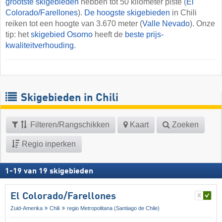
grootste skigebieden
hebben tot 50 kilometer piste (
El
Colorado/​Farellones
).
De hoogste skigebieden
in Chili
reiken tot een hoogte van 3.670 meter (
Valle Nevado
). Onze
tip: het
skigebied Osorno
heeft de
beste prijs-
kwaliteitverhouding
.
Skigebieden in Chili
Filteren/Rangschikken
Kaart
Zoeken
Regio inperken
1
-
19
van
19
skigebieden
El Colorado/​Farellones
Zuid-Amerika
Chili
regio Metropolitana (Santiago de Chile)