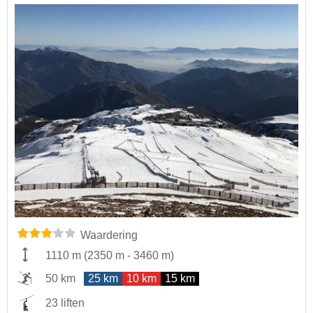
Waardering
1110 m
(
2350 m
-
3460 m
)
50 km
25 km
10 km
15 km
23 liften