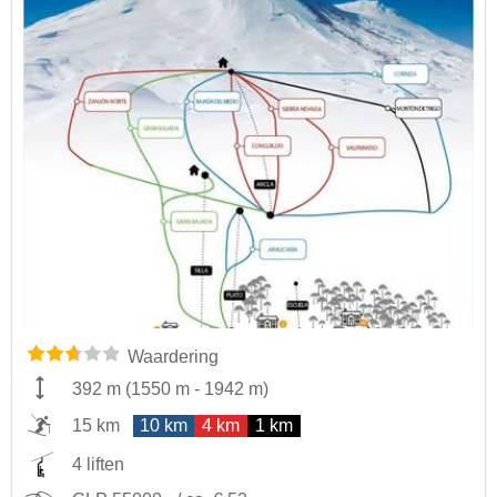
Waardering
392 m
(
1550 m
-
1942 m
)
15 km
10 km
4 km
1 km
4 liften