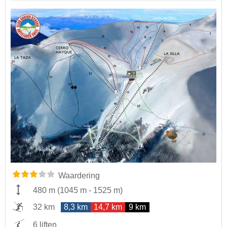
Waardering
480 m
(
1045 m
-
1525 m
)
32 km
8,3 km
14,7 km
9 km
6 liften