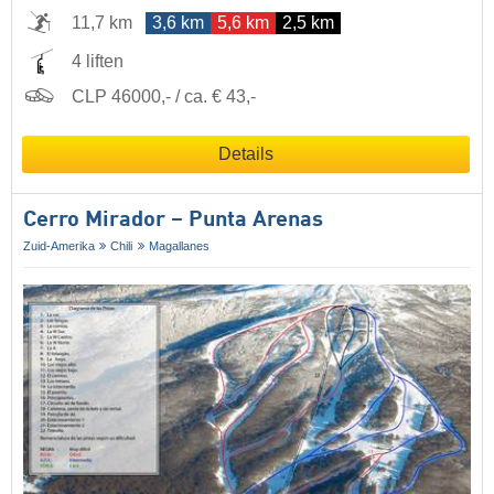
11,7 km
3,6 km
5,6 km
2,5 km
4 liften
CLP 46000,- / ca. € 43,-
Details
Cerro Mirador – Punta Arenas
Zuid-Amerika
Chili
Magallanes