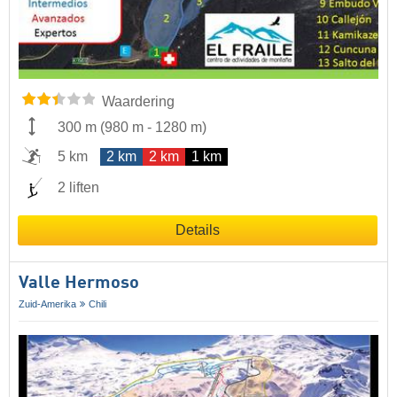
Waardering
300 m
(
980 m
-
1280 m
)
5 km
2 km
2 km
1 km
2 liften
Details
Valle Hermoso
Zuid-Amerika
Chili