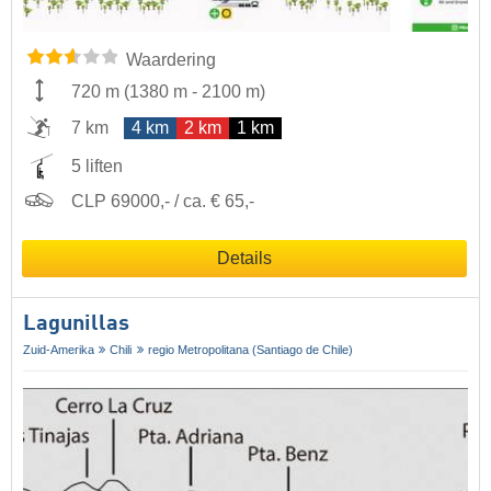
Waardering
720 m
(
1380 m
-
2100 m
)
7 km
4 km
2 km
1 km
5 liften
CLP 69000,- / ca. € 65,-
Details
Lagunillas
Zuid-Amerika
Chili
regio Metropolitana (Santiago de Chile)