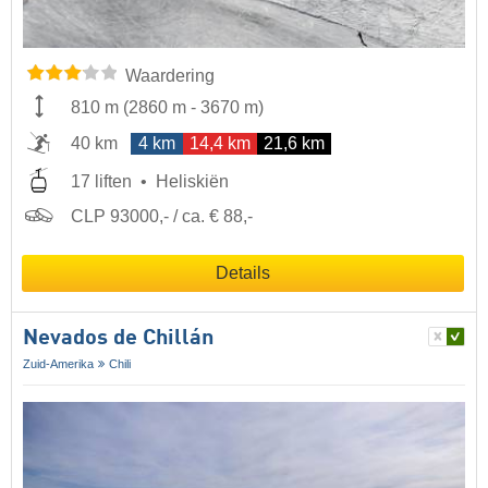
Waardering
810 m
(
2860 m
-
3670 m
)
40 km
4 km
14,4 km
21,6 km
17 liften
Heliskiën
CLP 93000,- / ca. € 88,-
Details
Nevados de Chillán
Zuid-Amerika
Chili