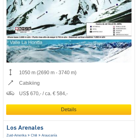
1050 m
(
2690 m
-
3740 m
)
Catskiing
US$ 670,- / ca. € 584,-
Details
Los Arenales
Zuid-Amerika
Chili
Araucanía