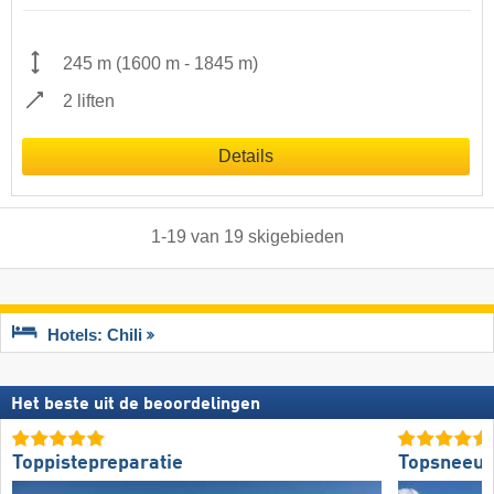
245 m
(
1600 m
-
1845 m
)
2 liften
Details
1
-
19
van
19
skigebieden
Hotels: Chili
Het beste uit de beoordelingen
Toppistepreparatie
Topsneeuw