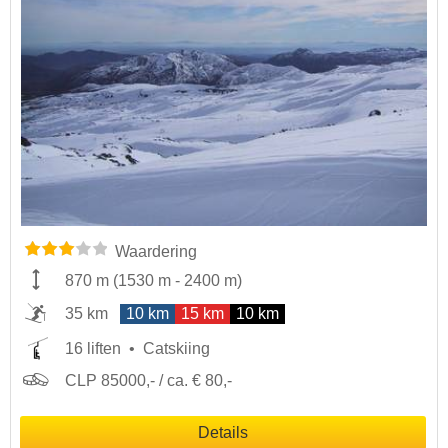
Waardering
870 m
(
1530 m
-
2400 m
)
35 km
10 km
15 km
10 km
16 liften
Catskiing
CLP 85000,- / ca. € 80,-
Details