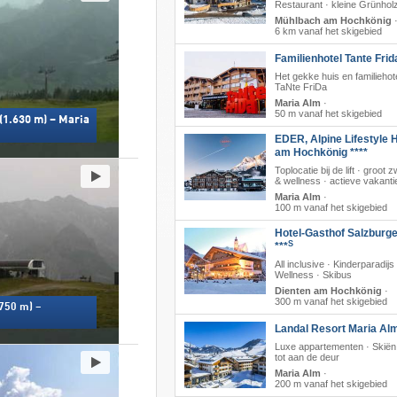
Restaurant · kleine Grünhol
Mühlbach am Hochkönig
6 km vanaf het skigebied
Familienhotel Tante Frid
Het gekke huis en familiehot
TaNte FriDa
Maria Alm
·
50 m vanaf het skigebied
(1.630 m) – Maria
EDER, Alpine Lifestyle H
am Hochkönig ****
Toplocatie bij de lift · groo
& wellness · actieve vakanti
Maria Alm
·
100 m vanaf het skigebied
Hotel-Gasthof Salzburge
S
***
All inclusive · Kinderparadijs 
Wellness · Skibus
Dienten am Hochkönig
·
300 m vanaf het skigebied
.750 m) –
Landal Resort Maria Al
Luxe appartementen · Skiën 
tot aan de deur
Maria Alm
·
200 m vanaf het skigebied