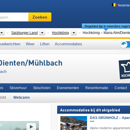
Nederla
Skigebied,
Zoeken
regio,
Skigebied ligt in meerdere regio'
begrippen
…
Landen
Bondsstaten
Toeristische regio's
Salzburger Land
Hochkönig
ralpen
,
Berchtesgadener Alpen
,
Pinzgau
,
Zell am See
,
Ski amadé
,
uwberichten
Weer
Liften
Accommodaties
iCard
,
noordelijke deel van de oostelijke Alpen
,
het westen van Oostenrijk
,
Tips
pen
,
Alpen
,
West-Europa
,
Midden-Europa
,
Europese Unie
voor
Dienten/​Mühlbach
de
skiva
bach
es
Skiverhuur
Skischolen
Evenementen
Reisinformatie
Contact
icht
Webcams
Accommodaties bij dit skigebied
DAS GRÜNHOLZ – Apart
***
Alpine moderne appartement