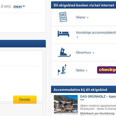
Dit skigebied boeken via het internet
,5 km),
meer
Skipas
Voordelige accommodaties/h
Skiverhuur
Skiles
Accommodaties bij dit skigebied
DAS GRÜNHOLZ – Apart
Details
***
Alpine moderne appartement
Restaurant · kleine Grünhol
Mühlbach am Hochkönig