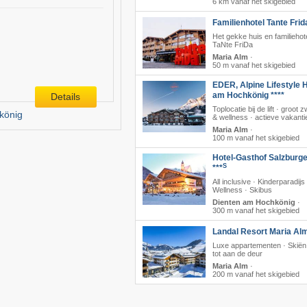
6 km vanaf het skigebied
Familienhotel Tante Frid
Het gekke huis en familiehot
TaNte FriDa
Maria Alm
·
50 m vanaf het skigebied
EDER, Alpine Lifestyle H
am Hochkönig ****
Details
Toplocatie bij de lift · groo
könig
& wellness · actieve vakanti
Maria Alm
·
100 m vanaf het skigebied
Hotel-Gasthof Salzburge
S
***
All inclusive · Kinderparadijs 
Wellness · Skibus
Dienten am Hochkönig
·
300 m vanaf het skigebied
Landal Resort Maria Al
Luxe appartementen · Skiën 
tot aan de deur
Maria Alm
·
200 m vanaf het skigebied