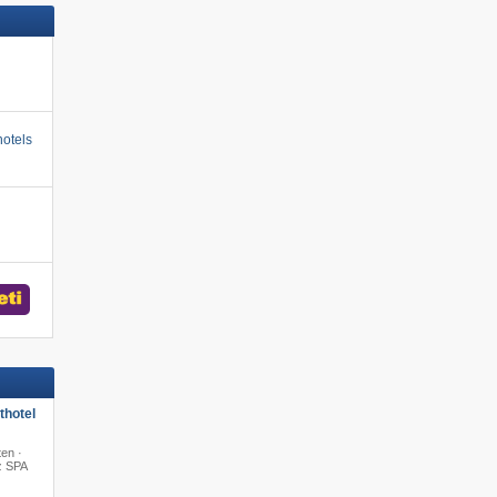
otels
hotel
en ·
z SPA
·