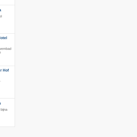
a
el
otel
t zwembad
e
r Hof
·
m
bijna