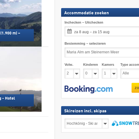
Accommodatie zoeken
Inchecken – Uitchecken
za 8 aug – za 15 aug
(1.900 m) –
Bestemming – selecteren
Volw.
Kinderen
Kamers
Type acco
zo
 - Hotel
Skireizen incl. skipas
Skireizen
incl.
skipas
zoeken