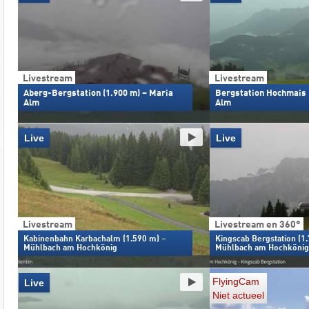
Livestream
Livestream
Aberg-Bergstation (1.900 m) – Maria
Bergstation Hochmais 
Alm
Alm
Live
Live
Livestream
Livestream en 360°
Kabinenbahn Karbachalm (1.590 m) –
Kingscab Bergstation (1
Mühlbach am Hochkönig
Mühlbach am Hochkönig
FlyingCam
Live
Niet actueel