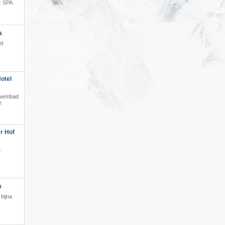
z SPA
·
a
el
otel
t zwembad
e
r Hof
·
m
bijna