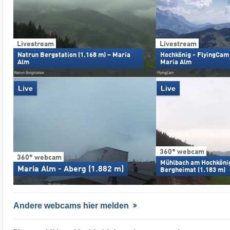
Livestream
Livestream
Natrun Bergstation (1.168 m) – Maria
Hochkönig - FlyingCam 
Alm
Maria Alm
Live
Live
360° webcam
360° webcam
Mühlbach am Hochkönig
Maria Alm - Aberg (1.882 m)
Bergheimat (1.183 m)
Andere webcams hier melden