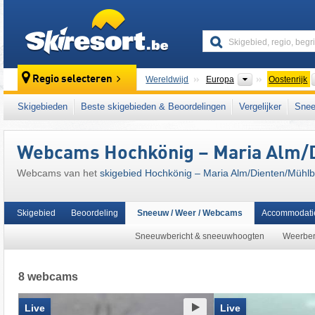
skiresort
Continenten
Regio selecteren
Wereldwijd
Europa
Oostenrijk
Dit skigebied ligt ook in:
Salzburger Schiefe
Skigebieden
Beste skigebieden & Beoordelingen
Vergelijker
Snee
Sankt Johann im Pongau
,
Pongau
,
SuperSk
Oostenrijkse Alpen
,
oostelijk deel van de Al
Webcams Hochkönig – Maria Alm/​
Webcams van het
skigebied Hochkönig – Maria Alm/​Dienten/​Mühl
Skigebied
Beoordeling
Sneeuw / Weer / Webcams
Accommodati
Sneeuwbericht & sneeuwhoogten
Weerber
8 webcams
Live
Live