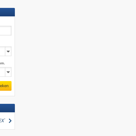
mm.
eken
zoeken