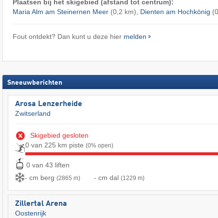
Plaatsen bij het skigebied (afstand tot centrum):
Maria Alm am Steinernen Meer
(0,2 km),
Dienten am Hochkönig
(0
Fout ontdekt? Dan kunt u deze hier
melden
Sneeuwberichten
Arosa Lenzerheide
Zwitserland
Skigebied gesloten
0 van 225 km piste
(0% open)
0 van 43 liften
- cm berg
- cm dal
(2865 m)
(1229 m)
Zillertal Arena
Oostenrijk