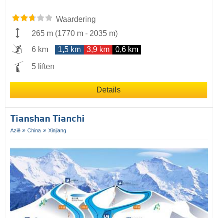
Waardering
265 m
(
1770 m
-
2035 m
)
6 km
1,5 km
3,9 km
0,6 km
5 liften
Details
Tianshan Tianchi
Azië
China
Xinjiang