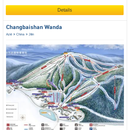
Details
Changbaishan Wanda
Azië
China
Jilin