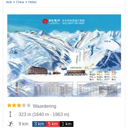
Azië
China
Hebei
Waardering
323 m
(
1640 m
-
1963 m
)
9 km
3 km
5 km
1 km