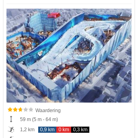
Waardering
59 m
(
5 m
-
64 m
)
1,2 km
0,9 km
0 km
0,3 km