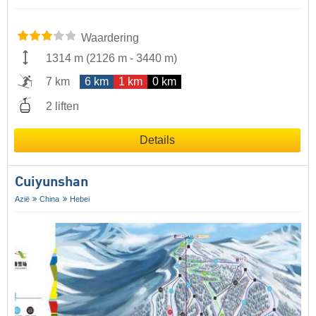
Waardering
1314 m
(
2126 m
-
3440 m
)
7 km
6 km
1 km
0 km
2 liften
Details
Cuiyunshan
Azië
China
Hebei