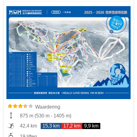
Waardering
875 m
(
530 m
-
1405 m
)
42,4 km
15,3 km
17,2 km
9,9 km
19 liften