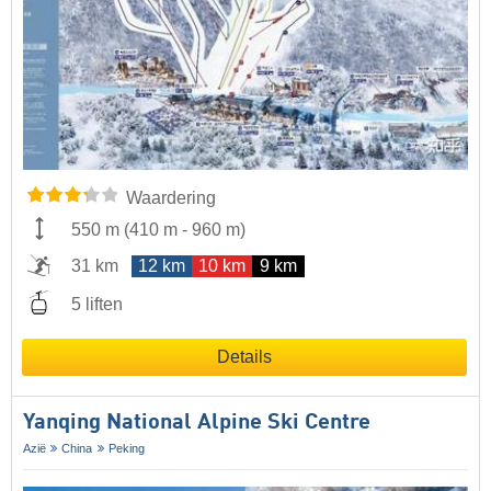
Waardering
550 m
(
410 m
-
960 m
)
31 km
12 km
10 km
9 km
5 liften
Details
Yanqing National Alpine Ski Centre
Azië
China
Peking