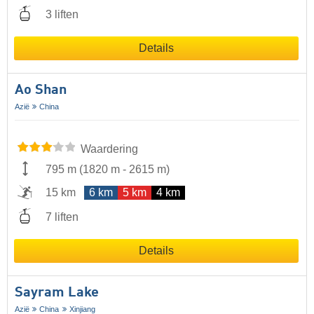
3 liften
Details
Ao Shan
Azië
China
Waardering
795 m
(
1820 m
-
2615 m
)
15 km
6 km
5 km
4 km
7 liften
Details
Sayram Lake
Azië
China
Xinjiang