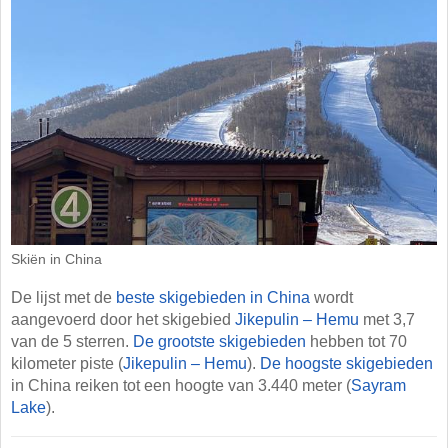
Skiën in China
De lijst met de
beste skigebieden in China
wordt
aangevoerd door het skigebied
Jikepulin – Hemu
met 3,7
van de 5 sterren.
De grootste skigebieden
hebben tot 70
kilometer piste (
Jikepulin – Hemu
).
De hoogste skigebieden
in China reiken tot een hoogte van 3.440 meter (
Sayram
Lake
).