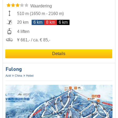
Waardering
510 m
(
1650 m
-
2160 m
)
20 km
6 km
8 km
6 km
4 liften
Ұ 661,- / ca. € 85,-
Details
Fulong
Azië
China
Hebei