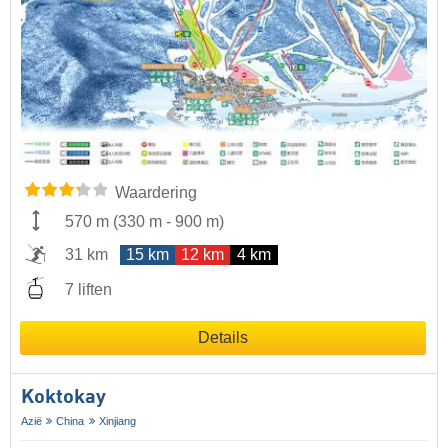
Waardering
570 m
(
330 m
-
900 m
)
31 km
15 km
12 km
4 km
7 liften
Details
Koktokay
Azië
China
Xinjiang