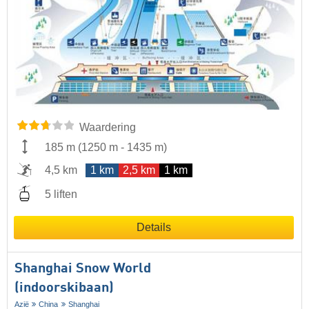
Waardering
185 m
(
1250 m
-
1435 m
)
4,5 km
1 km
2,5 km
1 km
5 liften
Details
Shanghai Snow World
(indoorskibaan)
Azië
China
Shanghai