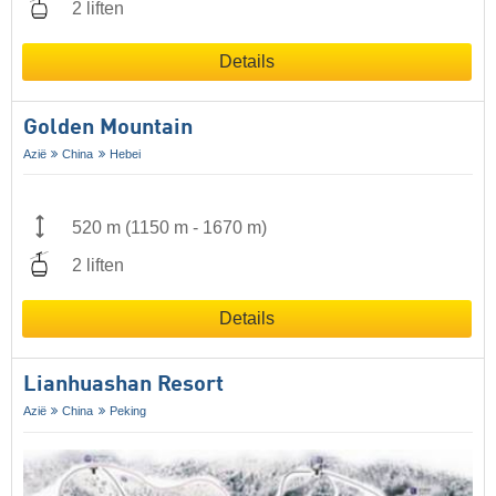
2 liften
Details
Golden Mountain
Azië
China
Hebei
520 m
(
1150 m
-
1670 m
)
2 liften
Details
Lianhuashan Resort
Azië
China
Peking