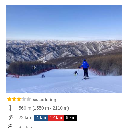
Waardering
560 m
(
1550 m
-
2110 m
)
22 km
4 km
12 km
6 km
8 liften