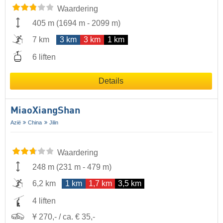
Waardering
405 m
(
1694 m
-
2099 m
)
7 km
3 km
3 km
1 km
6 liften
Details
MiaoXiangShan
Azië
China
Jilin
Waardering
248 m
(
231 m
-
479 m
)
6,2 km
1 km
1,7 km
3,5 km
4 liften
Ұ 270,- / ca. € 35,-