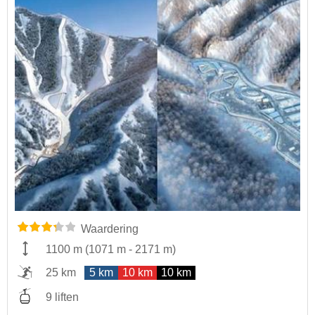
Waardering
1100 m
(
1071 m
-
2171 m
)
25 km
5 km
10 km
10 km
9 liften