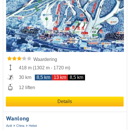
Waardering
418 m
(
1302 m
-
1720 m
)
30 km
8,5 km
13 km
8,5 km
12 liften
Details
Wanlong
Azië
China
Hebei