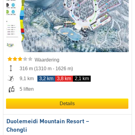
Waardering
316 m
(
1310 m
-
1626 m
)
9,1 km
3,2 km
3,8 km
2,1 km
5 liften
Details
Duolemeidi Mountain Resort –
Chongli