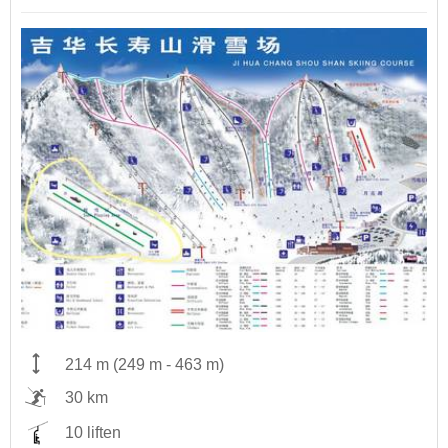
214 m
(
249 m
-
463 m
)
30 km
10 liften