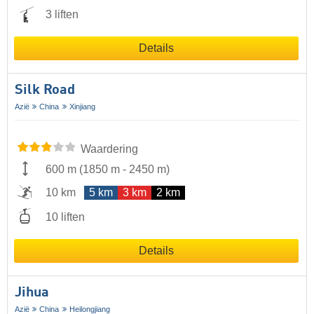
3 liften
Details
Silk Road
Azië
China
Xinjiang
Waardering
600 m
(
1850 m
-
2450 m
)
10 km
5 km
3 km
2 km
10 liften
Details
Jihua
Azië
China
Heilongjiang