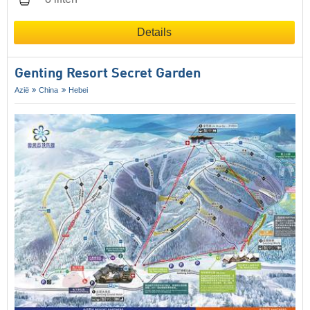
Details
Genting Resort Secret Garden
Azië
China
Hebei