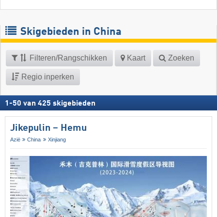
Skigebieden in China
Filteren/Rangschikken
Kaart
Zoeken
Regio inperken
1
-
50
van
425
skigebieden
Jikepulin – Hemu
Azië
China
Xinjiang