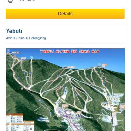
Details
Yabuli
Azië
China
Heilongjiang