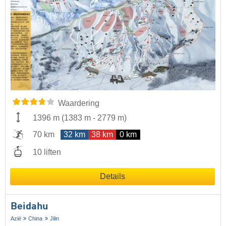
Waardering
1396 m
(
1383 m
-
2779 m
)
70 km
32 km
38 km
0 km
10 liften
Details
Beidahu
Azië
China
Jilin