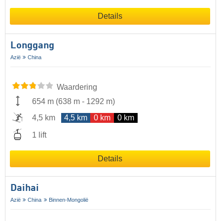
Details
Longgang
Azië
China
Waardering
654 m
(
638 m
-
1292 m
)
4,5 km
4,5 km
0 km
0 km
1 lift
Details
Daihai
Azië
China
Binnen-Mongolië