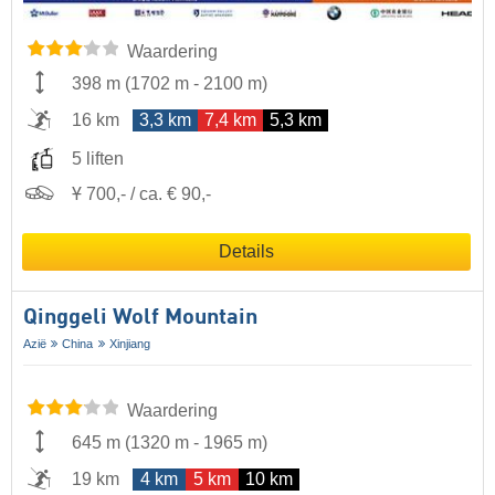
Waardering
398 m
(
1702 m
-
2100 m
)
16 km
3,3 km
7,4 km
5,3 km
5 liften
Ұ 700,- / ca. € 90,-
Details
Qinggeli Wolf Mountain
Azië
China
Xinjiang
Waardering
645 m
(
1320 m
-
1965 m
)
19 km
4 km
5 km
10 km