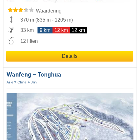
Waardering
370 m
(
835 m
-
1205 m
)
33 km
9 km
12 km
12 km
12 liften
Details
Wanfeng – Tonghua
Azië
China
Jilin