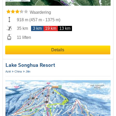
Waardering
918 m
(
457 m
-
1375 m
)
35 km
3 km
19 km
13 km
11 liften
Details
Lake Songhua Resort
Azië
China
Jilin