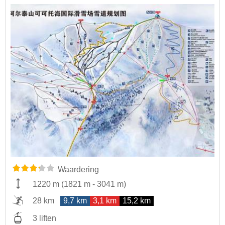
Waardering
1220 m
(
1821 m
-
3041 m
)
28 km
9,7 km
3,1 km
15,2 km
3 liften