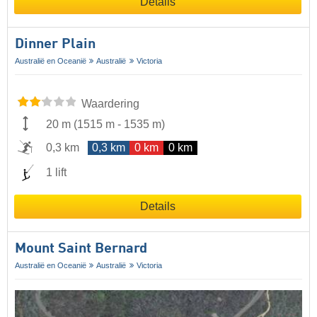
Details
Dinner Plain
Australië en Oceanië
Australië
Victoria
Waardering
20 m
(
1515 m
-
1535 m
)
0,3 km
0,3 km
0 km
0 km
1 lift
Details
Mount Saint Bernard
Australië en Oceanië
Australië
Victoria