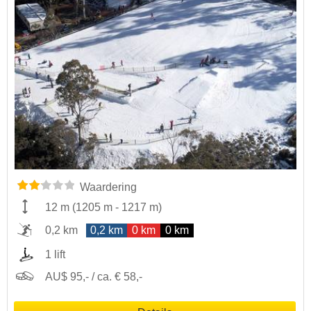
Waardering
12 m
(
1205 m
-
1217 m
)
0,2 km
0,2 km
0 km
0 km
1 lift
AU$ 95,- / ca. € 58,-