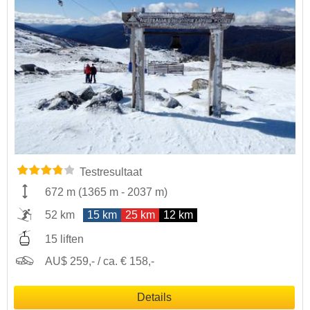
Testresultaat
672 m
(
1365 m
-
2037 m
)
52 km
15 km
25 km
12 km
15 liften
AU$ 259,- / ca. € 158,-
Details