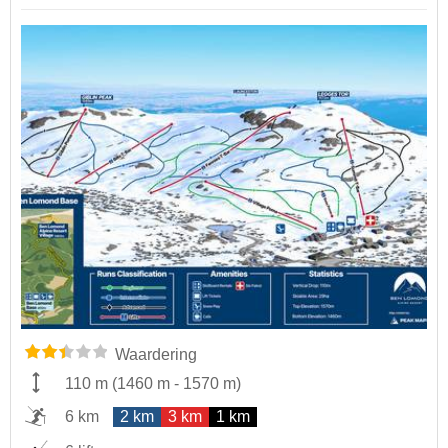
Waardering
110 m
(
1460 m
-
1570 m
)
6 km
2 km
3 km
1 km