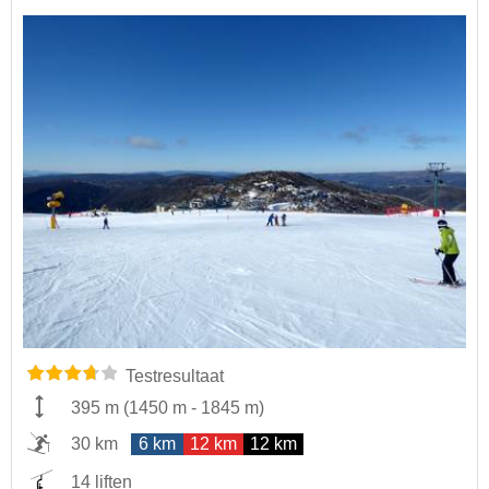
Testresultaat
395 m
(
1450 m
-
1845 m
)
30 km
6 km
12 km
12 km
14 liften