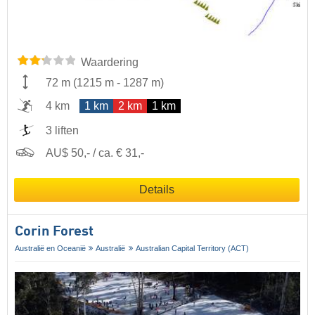
Waardering
72 m
(
1215 m
-
1287 m
)
4 km
1 km
2 km
1 km
3 liften
AU$ 50,- / ca. € 31,-
Details
Corin Forest
Australië en Oceanië
Australië
Australian Capital Territory (ACT)