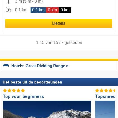
3 m
(
5 m
-
8 m
)
0,1 km
0,1 km
0 km
0 km
Details
1
-
15
van
15
skigebieden
Hotels: Great Dividing Range
Het beste uit de beoordelingen
Top voor beginners
Topsneeuw