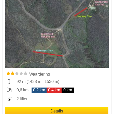
Waardering
92 m
(
1438 m
-
1530 m
)
0,6 km
0,2 km
0,4 km
0 km
2 liften
Details