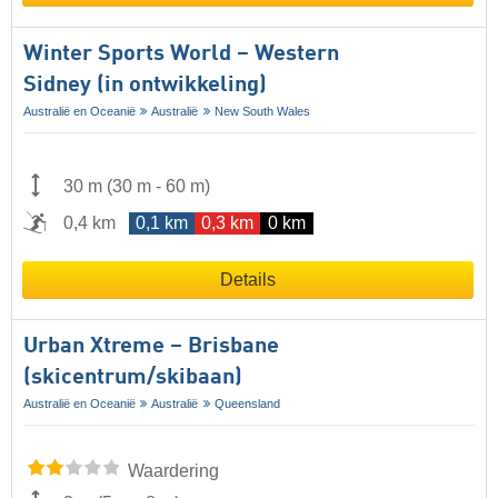
Winter Sports World – Western
Sidney (in ontwikkeling)
Australië en Oceanië
Australië
New South Wales
30 m
(
30 m
-
60 m
)
0,4 km
0,1 km
0,3 km
0 km
Details
Urban Xtreme – Brisbane
(skicentrum/skibaan)
Australië en Oceanië
Australië
Queensland
Waardering