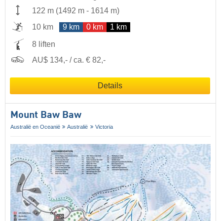
122 m
(
1492 m
-
1614 m
)
10 km
9 km
0 km
1 km
8 liften
AU$ 134,- / ca. € 82,-
Details
Mount Baw Baw
Australië en Oceanië
Australië
Victoria