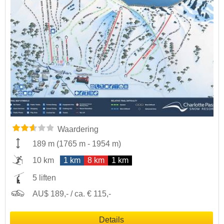
Waardering
189 m
(
1765 m
-
1954 m
)
10 km
1 km
8 km
1 km
5 liften
AU$ 189,- / ca. € 115,-
Details