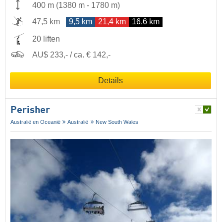
400 m
(
1380 m
-
1780 m
)
47,5 km
9,5 km
21,4 km
16,6 km
20 liften
AU$ 233,- / ca. € 142,-
Details
Perisher
Australië en Oceanië
Australië
New South Wales