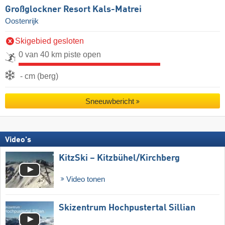
Großglockner Resort Kals-Matrei
Oostenrijk
Skigebied gesloten
0 van 40 km piste open
- cm (berg)
Sneeuwbericht
Video's
KitzSki – Kitzbühel/​Kirchberg
Video tonen
Skizentrum Hochpustertal Sillian