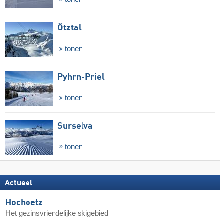
Ötztal
tonen
Pyhrn-Priel
tonen
Surselva
tonen
Actueel
Hochoetz
Het gezinsvriendelijke skigebied