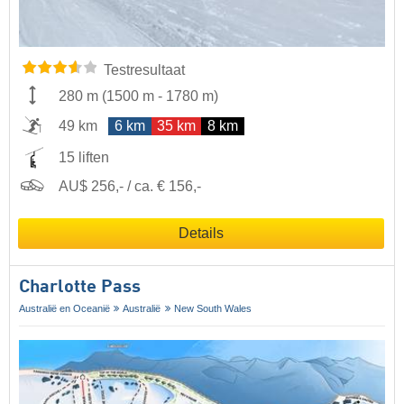
Testresultaat
280 m
(
1500 m
-
1780 m
)
49 km
6 km
35 km
8 km
15 liften
AU$ 256,- / ca. € 156,-
Details
Charlotte Pass
Australië en Oceanië
Australië
New South Wales