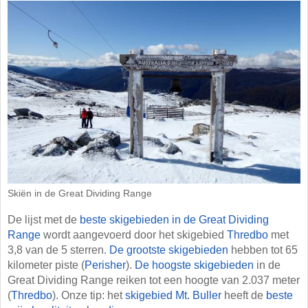
Skiën in de Great Dividing Range
De lijst met de
beste skigebieden in de Great Dividing
Range
wordt aangevoerd door het skigebied
Thredbo
met
3,8 van de 5 sterren.
De grootste skigebieden
hebben tot 65
kilometer piste (
Perisher
).
De hoogste skigebieden
in de
Great Dividing Range reiken tot een hoogte van 2.037 meter
(
Thredbo
). Onze tip: het
skigebied Mt. Buller
heeft de
beste