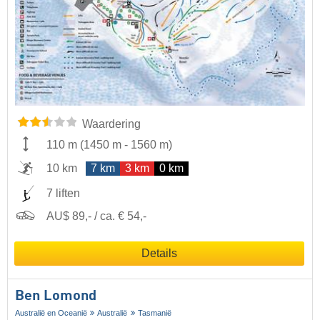
Waardering
110 m
(
1450 m
-
1560 m
)
10 km
7 km
3 km
0 km
7 liften
AU$ 89,- / ca. € 54,-
Details
Ben Lomond
Australië en Oceanië
Australië
Tasmanië