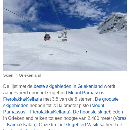
Skiën in Griekenland
De lijst met de
beste skigebieden in Griekenland
wordt
aangevoerd door het skigebied
Mount Parnassos –
Fterolakka/​Kellaria
met 3,5 van de 5 sterren.
De grootste
skigebieden
hebben tot 23 kilometer piste (
Mount
Parnassos – Fterolakka/​Kellaria
).
De hoogste skigebieden
in Griekenland reiken tot een hoogte van 2.480 meter (
Voras
– Kaimaktsalan
). Onze tip: het
skigebied Vasilitsa
heeft de