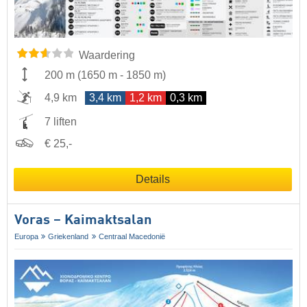
Waardering
200 m
(
1650 m
-
1850 m
)
4,9 km
3,4 km
1,2 km
0,3 km
7 liften
€ 25,-
Details
Voras – Kaimaktsalan
Europa
Griekenland
Centraal Macedonië