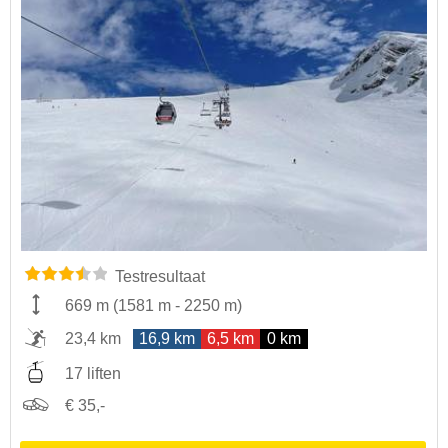
Testresultaat
669 m
(
1581 m
-
2250 m
)
23,4 km
16,9 km
6,5 km
0 km
17 liften
€ 35,-