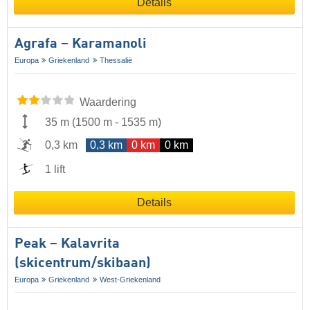
Details
Agrafa – Karamanoli
Europa
Griekenland
Thessalië
Waardering
35 m
(
1500 m
-
1535 m
)
0,3 km
0,3 km
0 km
0 km
1 lift
Details
Peak – Kalavrita
(skicentrum/skibaan)
Europa
Griekenland
West-Griekenland