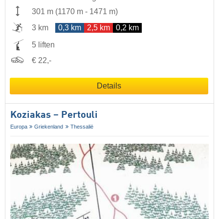
301 m
(
1170 m
-
1471 m
)
3 km
0,3 km
2,5 km
0,2 km
5 liften
€ 22,-
Details
Koziakas – Pertouli
Europa
Griekenland
Thessalië