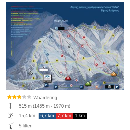
Waardering
515 m
(
1455 m
-
1970 m
)
15,4 km
6,7 km
7,7 km
1 km
5 liften