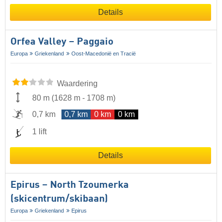
Details
Orfea Valley – Paggaio
Europa
Griekenland
Oost-Macedonië en Tracië
Waardering
80 m
(
1628 m
-
1708 m
)
0,7 km
0,7 km
0 km
0 km
1 lift
Details
Epirus – North Tzoumerka
(skicentrum/skibaan)
Europa
Griekenland
Epirus