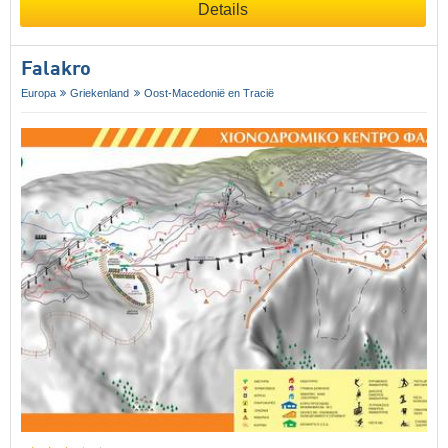
Details
Falakro
Europa
Griekenland
Oost-Macedonië en Tracië