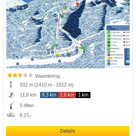
Waardering
502 m
(
1410 m
-
1912 m
)
11,9 km
8,3 km
2,6 km
1 km
5 liften
€ 15,-
Details