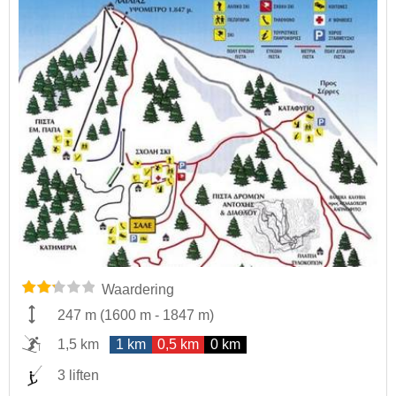
Waardering
247 m
(
1600 m
-
1847 m
)
1,5 km
1 km
0,5 km
0 km
3 liften