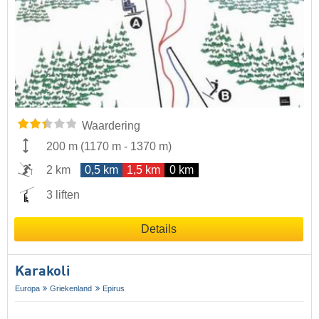
Waardering
200 m
(
1170 m
-
1370 m
)
2 km
0,5 km
1,5 km
0 km
3 liften
Details
Karakoli
Europa
Griekenland
Epirus