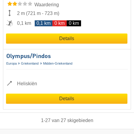
Waardering
2 m
(
721 m
-
723 m
)
0,1 km
0,1 km
0 km
0 km
Details
Olympus/​Pindos
Europa
Griekenland
Midden-Griekenland
Heliskiën
Details
1
-
27
van
27
skigebieden