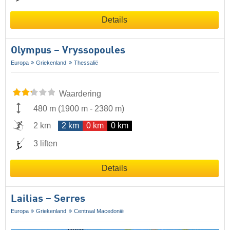
Details
Olympus – Vryssopoules
Europa
Griekenland
Thessalië
Waardering
480 m
(
1900 m
-
2380 m
)
2 km
2 km
0 km
0 km
3 liften
Details
Lailias – Serres
Europa
Griekenland
Centraal Macedonië