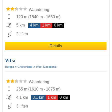
Waardering
120 m
(
1540 m
-
1660 m
)
5 km
4 km
1 km
0 km
2 liften
Details
Vitsi
Europa
Griekenland
West-Macedonië
Waardering
265 m
(
1610 m
-
1875 m
)
4,1 km
3,1 km
1 km
0 km
3 liften