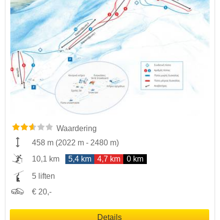
Waardering
458 m
(
2022 m
-
2480 m
)
10,1 km
5,4 km
4,7 km
0 km
5 liften
€ 20,-
Details