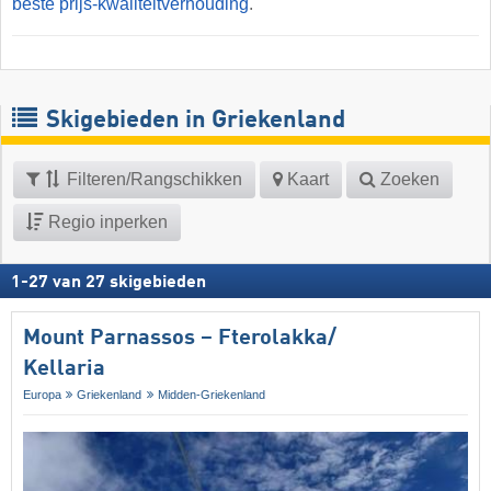
beste prijs-kwaliteitverhouding
.
Skigebieden in Griekenland
Filteren/Rangschikken
Kaart
Zoeken
Regio inperken
1
-
27
van
27
skigebieden
Mount Parnassos – Fterolakka/​
Kellaria
Europa
Griekenland
Midden-Griekenland