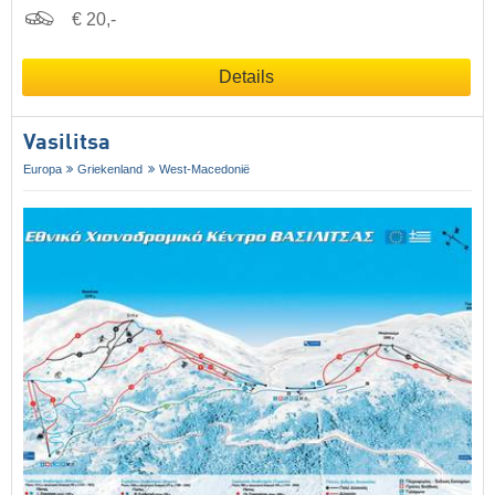
€ 20,-
Details
Vasilitsa
Europa
Griekenland
West-Macedonië