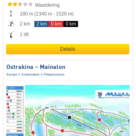
Waardering
180 m
(
1340 m
-
1520 m
)
2 km
2 km
0 km
0 km
1 lift
Details
Ostrakina – Mainalon
Europa
Griekenland
Peloponnesos