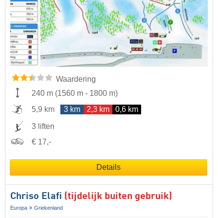
Waardering
240 m
(
1560 m
-
1800 m
)
5,9 km
3 km
2,3 km
0,6 km
3 liften
€ 17,-
Details
Chriso Elafi
(tijdelijk buiten gebruik)
Europa
Griekenland