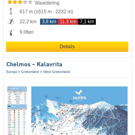
Waardering
617 m
(
1615 m
-
2232 m
)
22,2 km
3,8 km
11,3 km
7,1 km
9 liften
Details
Chelmos – Kalavrita
Europa
Griekenland
West-Griekenland