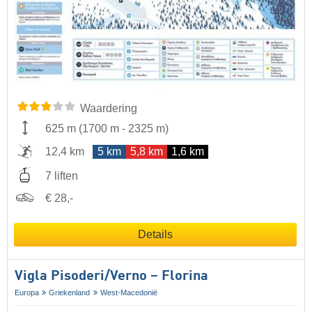
Waardering
625 m
(
1700 m
-
2325 m
)
12,4 km
5 km
5,8 km
1,6 km
7 liften
€ 28,-
Details
Vigla Pisoderi/​Verno – Florina
Europa
Griekenland
West-Macedonië