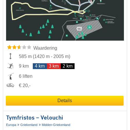
Waardering
585 m
(
1420 m
-
2005 m
)
9 km
4 km
3 km
2 km
6 liften
€ 20,-
Details
Tymfristos – Velouchi
Europa
Griekenland
Midden-Griekenland