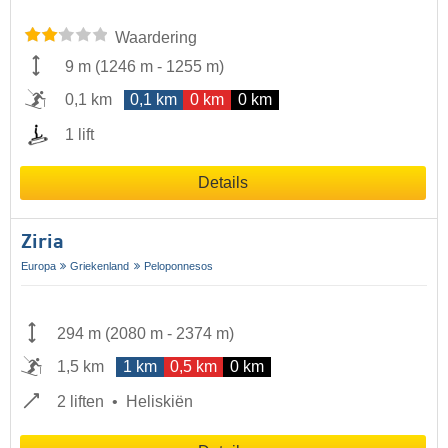
Waardering
9 m
(
1246 m
-
1255 m
)
0,1 km
0,1 km
0 km
0 km
1 lift
Details
Ziria
Europa
Griekenland
Peloponnesos
294 m
(
2080 m
-
2374 m
)
1,5 km
1 km
0,5 km
0 km
2 liften
Heliskiën