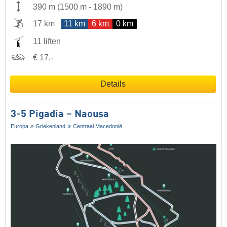
390 m
(
1500 m
-
1890 m
)
17 km
11 km
6 km
0 km
11 liften
€ 17,-
Details
3-5 Pigadia – Naousa
Europa
Griekenland
Centraal Macedonië