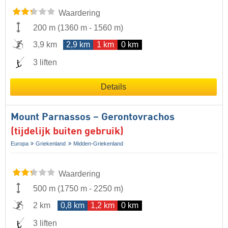
Waardering
200 m
(
1360 m
-
1560 m
)
3,9 km
2,9 km
1 km
0 km
3 liften
Details
Mount Parnassos – Gerontovrachos
(tijdelijk buiten gebruik)
Europa
Griekenland
Midden-Griekenland
Waardering
500 m
(
1750 m
-
2250 m
)
2 km
0,8 km
1,2 km
0 km
3 liften