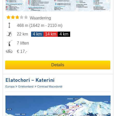
Waardering
468 m
(
1642 m
-
2110 m
)
22 km
4 km
14 km
4 km
7 liften
€ 17,-
Details
Elatochori – Katerini
Europa
Griekenland
Centraal Macedonië