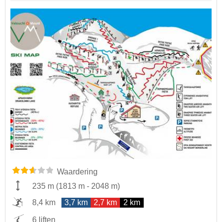
Waardering
235 m
(
1813 m
-
2048 m
)
8,4 km
3,7 km
2,7 km
2 km
6 liften