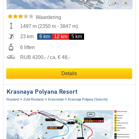
Waardering
1497 m
(
2350 m
-
3847 m
)
23 km
6 km
12 km
5 km
6 liften
RUB 4200,- / ca. € 48,-
Details
Krasnaya Polyana Resort
Rusland
Zuid-Rusland
Krasnodat
Krasnaja Poljana (Sotschi)