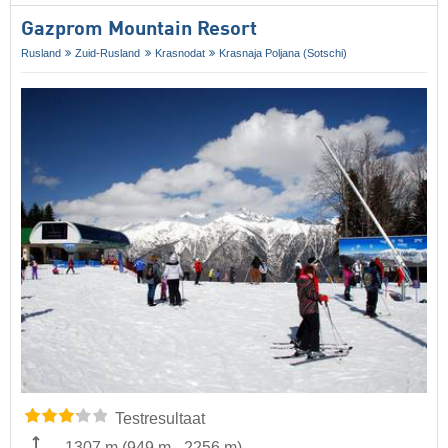
Gazprom Mountain Resort
Rusland
Zuid-Rusland
Krasnodat
Krasnaja Poljana (Sotschi)
Testresultaat
1307 m
(
949 m
-
2256 m
)