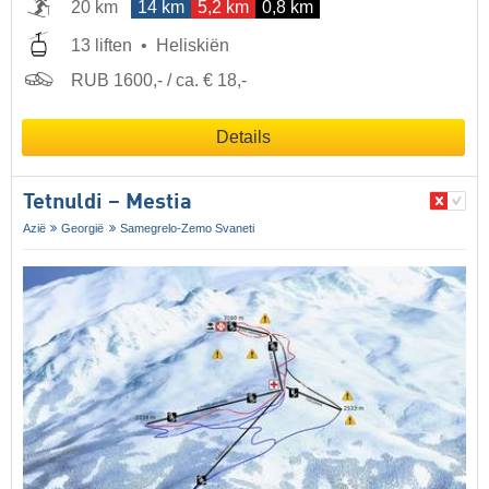
20 km
14 km
5,2 km
0,8 km
13 liften
Heliskiën
RUB 1600,- / ca. € 18,-
Details
Tetnuldi – Mestia
Azië
Georgië
Samegrelo-Zemo Svaneti