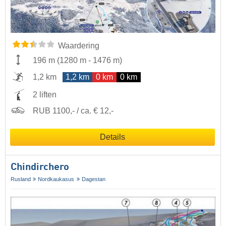
Waardering
196 m
(
1280 m
-
1476 m
)
1,2 km
1,2 km
0 km
0 km
2 liften
RUB 1100,- / ca. € 12,-
Details
Chindirchero
Rusland
Nordkaukasus
Dagestan