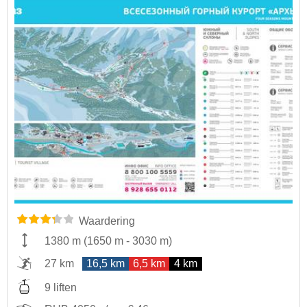
Waardering
1380 m
(
1650 m
-
3030 m
)
27 km
16,5 km
6,5 km
4 km
9 liften