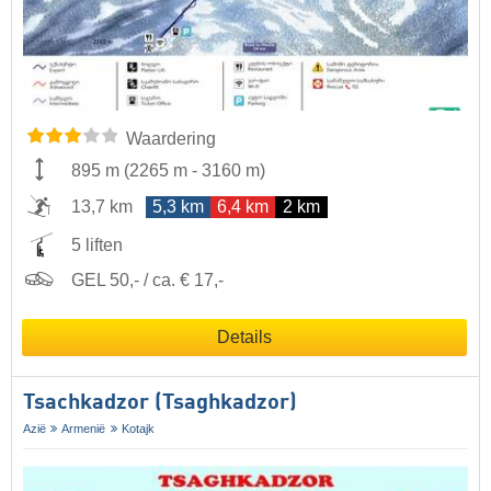
Waardering
895 m
(
2265 m
-
3160 m
)
13,7 km
5,3 km
6,4 km
2 km
5 liften
GEL 50,- / ca. € 17,-
Details
Tsachkadzor (Tsaghkadzor)
Azië
Armenië
Kotajk