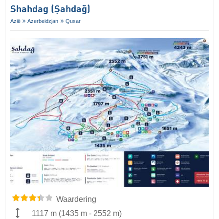
Shahdag (Şahdağ)
Azië
Azerbeidzjan
Qusar
Waardering
1117 m
(
1435 m
-
2552 m
)