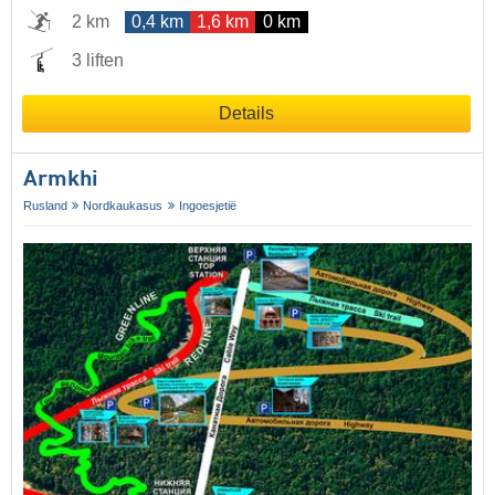
2 km
0,4 km
1,6 km
0 km
3 liften
Details
Armkhi
Rusland
Nordkaukasus
Ingoesjetië