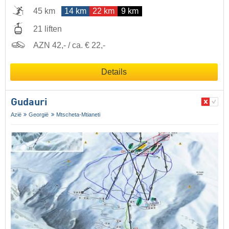
45 km
14 km
22 km
9 km
21 liften
AZN 42,- / ca. € 22,-
Details
Gudauri
Azië
Georgië
Mtscheta-Mtianeti