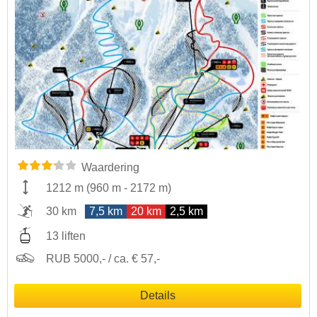
Waardering
1212 m
(
960 m
-
2172 m
)
30 km
7,5 km
20 km
2,5 km
13 liften
RUB 5000,- / ca. € 57,-
Details