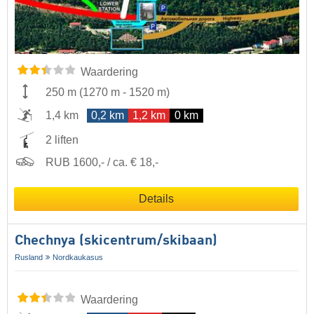
Waardering
250 m
(
1270 m
-
1520 m
)
1,4 km
0,2 km
1,2 km
0 km
2 liften
RUB 1600,- / ca. € 18,-
Details
Chechnya (skicentrum/skibaan)
Rusland
Nordkaukasus
Waardering