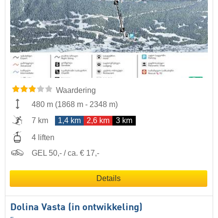
Waardering
480 m
(
1868 m
-
2348 m
)
7 km
1,4 km
2,6 km
3 km
4 liften
GEL 50,- / ca. € 17,-
Details
Dolina Vasta (in ontwikkeling)