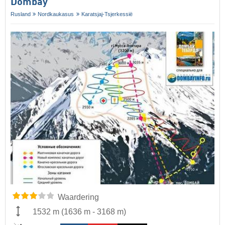
Dombay
Rusland
Nordkaukasus
Karatsjaj-Tsjerkessië
Waardering
1532 m
(
1636 m
-
3168 m
)