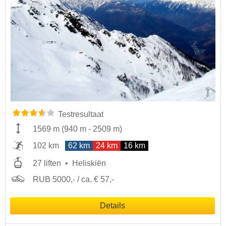
Testresultaat
1569 m
(
940 m
-
2509 m
)
102 km
62 km
24 km
16 km
27 liften
Heliskiën
RUB 5000,- / ca. € 57,-
Details