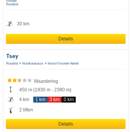
Europa
Rusland
30 km
Details
Tsey
Rusland
Nordkaukasus
Noord-Ossetië-Alanië
Waardering
450 m
(
1930 m
-
2380 m
)
4 km
1 km
3 km
0 km
2 liften
Details