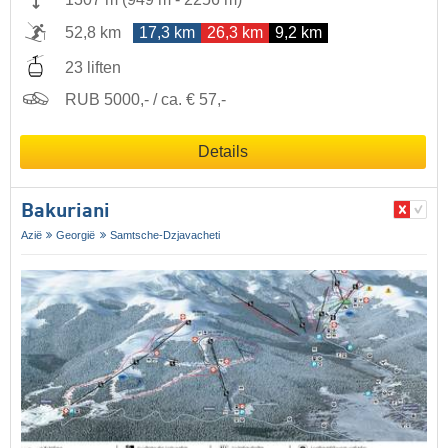
52,8 km
17,3 km
26,3 km
9,2 km
23 liften
RUB 5000,- / ca. € 57,-
Details
Bakuriani
Azië
Georgië
Samtsche-Dzjavacheti