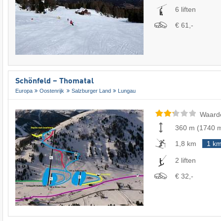
6 liften
€ 61,-
Schönfeld – Thomatal
Europa
Oostenrijk
Salzburger Land
Lungau
Waard
360 m
(
1740 
1,8 km
1 k
2 liften
€ 32,-