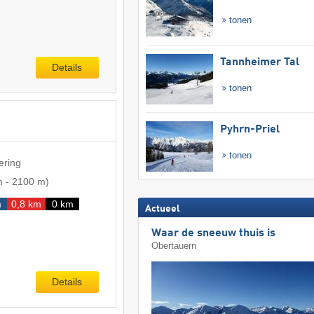
tonen
Tannheimer Tal
Details
tonen
Pyhrn-Priel
tonen
ering
m
-
2100 m
)
m
0,8 km
0 km
Actueel
Waar de sneeuw thuis is
Obertauern
Details