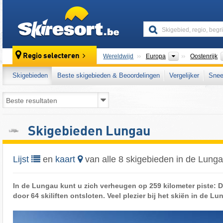
skiresort
Continenten
Regio selecteren
Wereldwijd
Europa
Oostenrijk
Skigebieden
Beste skigebieden & Beoordelingen
Vergelijker
Snee
Skigebieden Lungau
Lijst
en
kaart
van alle 8 skigebieden in de Lung
In de Lungau kunt u zich verheugen op 259 kilometer piste:
door 64 skiliften ontsloten. Veel plezier bij het skiën in de Lu