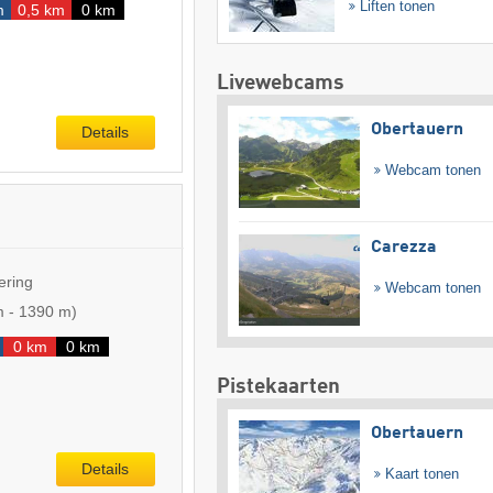
Liften tonen
m
0,5 km
0 km
Livewebcams
Obertauern
Details
Webcam tonen
Carezza
ering
Webcam tonen
m
-
1390 m
)
0 km
0 km
Pistekaarten
Obertauern
Details
Kaart tonen