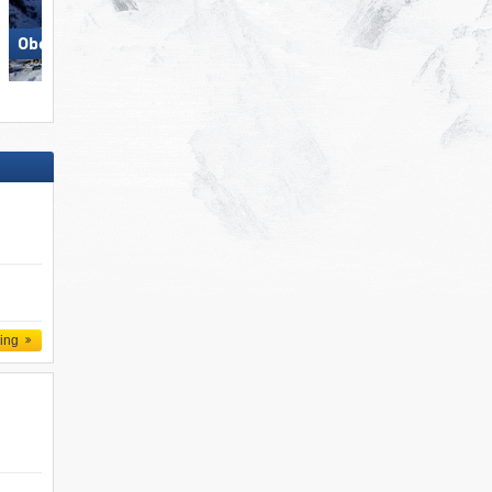
Skicircus Saalbach Hintergle
Obertauern
Leogang Fieberbrunn
ling