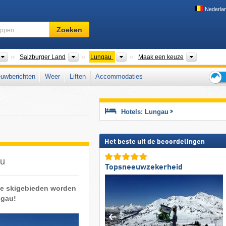
Nederla
Skigebied,
Zoeken
regio,
begrippen
…
Landen
Bondsstaten
Gouwen
Bergketen
Salzburger Land
Lungau
Maak een keuze
uwberichten
Weer
Liften
Accommodaties
Tips
voor
de
Hotels: Lungau
skiva
Het beste uit de beoordelingen
au
Topsneeuwzekerheid
 De skigebieden worden
ngau!