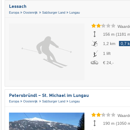
Lessach
Europa
Oostenrijk
Salzburger Land
Lungau
Waard
156 m
(
1181 
1,2 km
0,7 
1 lift
€ 24,-
Petersbründl – St. Michael im Lungau
Europa
Oostenrijk
Salzburger Land
Lungau
Waard
190 m
(
1050 