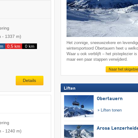
ering
m
-
1337 m
)
Het zonnige, sneeuwzekere en levendig
km
0,5 km
0 km
wintersportoord Obertauern heet u welk
Waar u ook verblijft – het pisteplezier is 
maar een paar stappen verwijderd.
Naar het skigebi
Details
Liften
Obertauern
Liften tonen
ering
Arosa Lenzerheid
m
-
1240 m
)