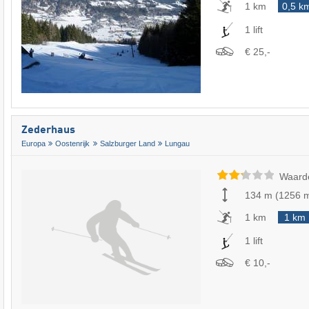
1 km
0,5 k
1 lift
€ 25,-
Zederhaus
Europa
Oostenrijk
Salzburger Land
Lungau
Waard
134 m
(
1256 
1 km
1 km
1 lift
€ 10,-