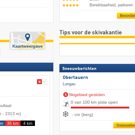
Bereikbaarheid, parkeren
Beoorde
Tips voor de skivakantie
Kaartweergave
Sneeuwberichten
Obertauern
Lungau
Skigebied gesloten
0 van 100 km piste open
sultaat
m
-
2313 m
)
- cm (berg)
km
35 km
4 km
Sneeuwber