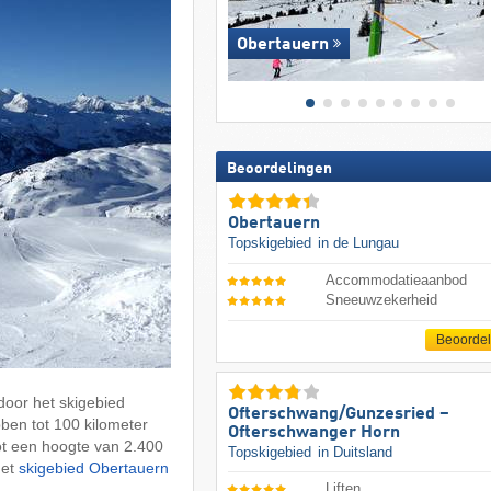
Obertauern
Beoordelingen
Obertauern
Topskigebied
in de Lungau
Accommodatieaanbod
Sneeuwzekerheid
Beoorde
oor het skigebied
Ofterschwang/​Gunzesried –
en tot 100 kilometer
Ofterschwanger Horn
ot een hoogte van 2.400
Topskigebied
in Duitsland
het
skigebied Obertauern
Liften