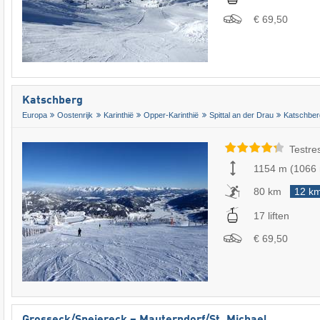
€ 69,50
Katschberg
Europa
Oostenrijk
Karinthië
Opper-Karinthië
Spittal an der Drau
Katschbe
Testre
1154 m
(
1066
80 km
12 k
17 liften
€ 69,50
Grosseck/​Speiereck – Mauterndorf/​St. Michael