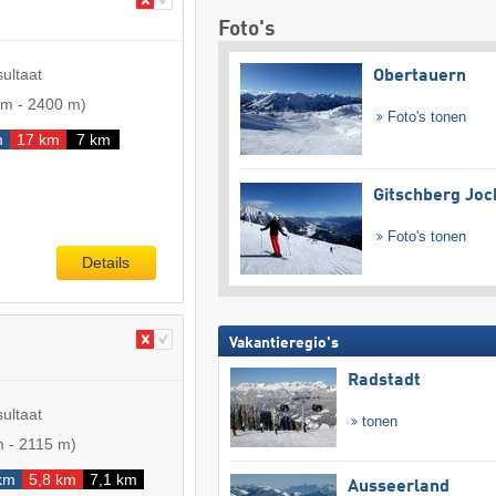
Foto's
sultaat
Obertauern
 m
-
2400 m
)
Foto's tonen
m
17 km
7 km
Gitschberg Joc
Foto's tonen
Details
Vakantieregio's
Radstadt
sultaat
tonen
m
-
2115 m
)
km
5,8 km
7,1 km
Ausseerland