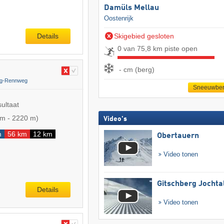
Damüls Mellau
Oostenrijk
Details
Skigebied gesloten
0 van 75,8 km piste open
- cm (berg)
rg-Rennweg
Sneeuwber
sultaat
 m
-
2220 m
)
Video's
m
56 km
12 km
Obertauern
Video tonen
Gitschberg Jochta
Details
Video tonen