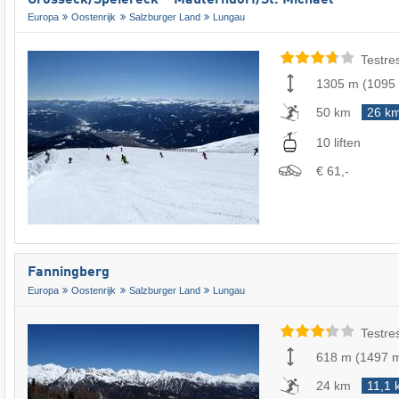
Europa
Oostenrijk
Salzburger Land
Lungau
Testre
1305 m
(
1095
50 km
26 k
10 liften
€ 61,-
Fanningberg
Europa
Oostenrijk
Salzburger Land
Lungau
Testre
618 m
(
1497 
24 km
11,1 