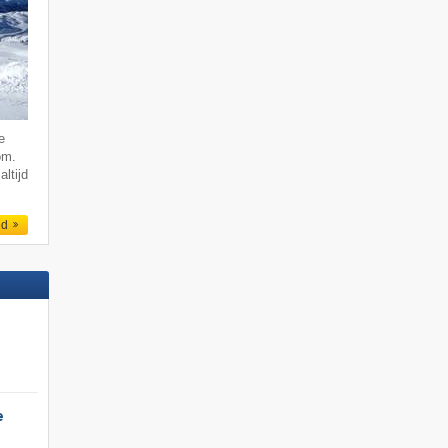
e
om.
altijd
ed
e