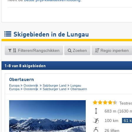
Skigebieden in de Lungau
Filteren/Rangschikken
Zoeken
Regio inperken
1
-
8
van
8
skigebieden
Obertauern
Europa
Oostenrijk
Salzburger Land
Lungau
Europa
Oostenrijk
Salzburger Land
Obertauern
Testre
683 m
(
1630 
100 km
61 
26 liften