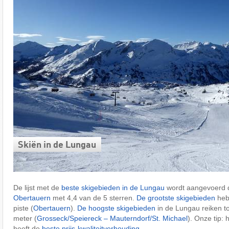
Skiën in de Lungau
De lijst met de
beste skigebieden in de Lungau
wordt aangevoerd d
Obertauern
met 4,4 van de 5 sterren.
De grootste skigebieden
hebb
piste (
Obertauern
).
De hoogste skigebieden
in de Lungau reiken t
meter (
Grosseck/​Speiereck – Mauterndorf/​St. Michael
). Onze tip: 
heeft de
beste prijs-kwaliteitverhouding
.