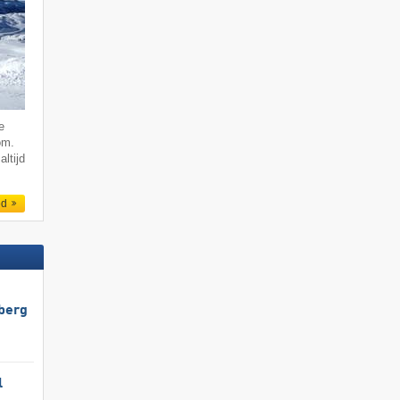
e
om.
altijd
ed
berg
l