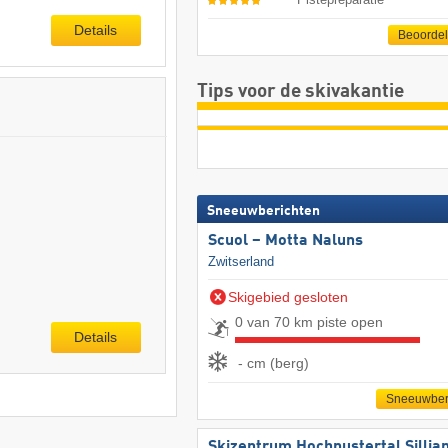
Details
Beoorde
Tips voor de skivakantie
Sneeuwberichten
Scuol – Motta Naluns
Zwitserland
Skigebied gesloten
0 van 70 km piste open
Details
- cm (berg)
Sneeuwber
Skizentrum Hochpustertal Sillia