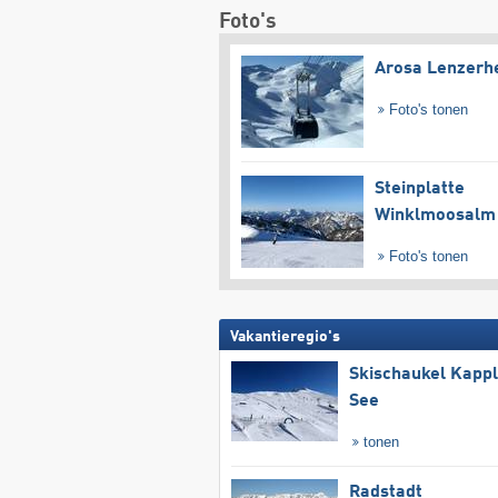
Foto's
Arosa Lenzerh
Foto's tonen
Steinplatte
Winklmoosalm
Foto's tonen
Vakantieregio's
Skischaukel Kapp
See
tonen
Radstadt