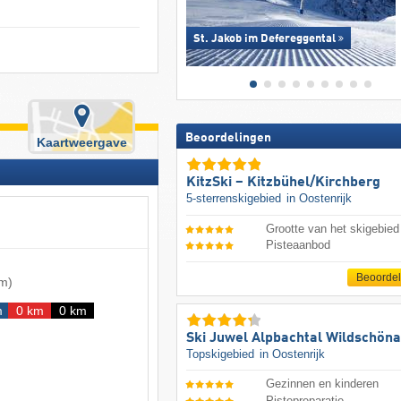
St. Jakob im Defereggental
Beoordelingen
Kaartweergave
KitzSki – Kitzbühel/​Kirchberg
5-sterrenskigebied
in Oostenrijk
Grootte van het skigebied
Pisteaanbod
Beoorde
 m
)
m
0 km
0 km
Ski Juwel Alpbachtal Wildschön
Topskigebied
in Oostenrijk
Gezinnen en kinderen
Pistepreparatie