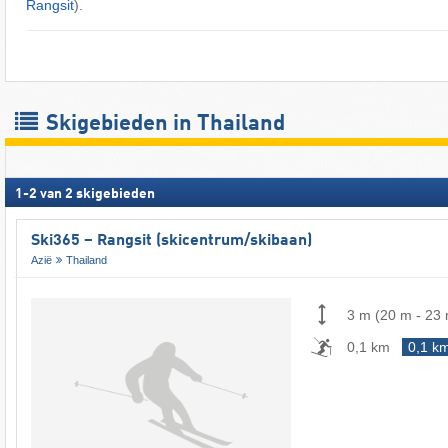
Rangsit
).
Skigebieden in Thailand
1
-
2
van
2
skigebieden
Ski365 – Rangsit (skicentrum/skibaan)
Azië
Thailand
3 m
(
20 m
-
23
0,1 km
0,1 k