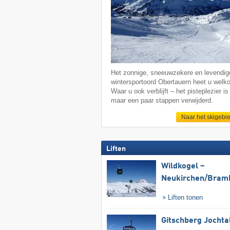
Het zonnige, sneeuwzekere en levendig
wintersportoord Obertauern heet u welk
Waar u ook verblijft – het pisteplezier is 
maar een paar stappen verwijderd.
Naar het skigebi
Liften
Wildkogel –
Neukirchen/​Bram
Liften tonen
Gitschberg Jochta