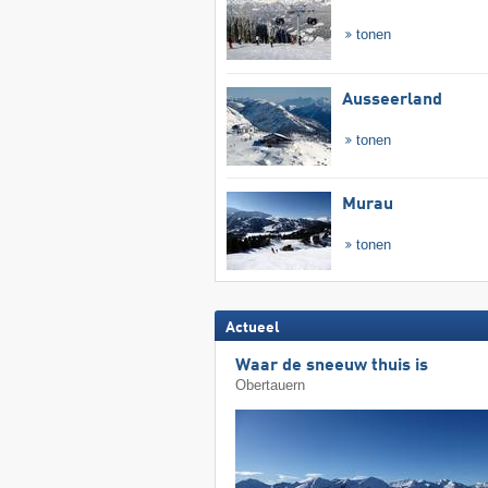
tonen
Ausseerland
tonen
Murau
tonen
Actueel
Waar de sneeuw thuis is
Obertauern