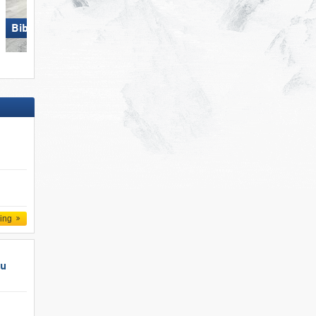
Biberwier – Marienberg
Skiregion Hochoetz
ling
au