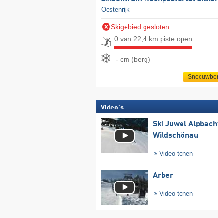
Oostenrijk
Skigebied gesloten
0 van 22,4 km piste open
- cm (berg)
Sneeuwber
Video's
Ski Juwel Alpbach
Wildschönau
Video tonen
Arber
Video tonen