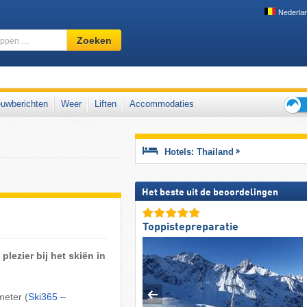
Nederla
Skigebied,
Zoeken
regio,
begrippen
…
Landen
uwberichten
Weer
Liften
Accommodaties
Tips
voor
de
Hotels: Thailand
skiva
Het beste uit de beoordelingen
Toppistepreparatie
plezier bij het skiën in
meter (
Ski365 –