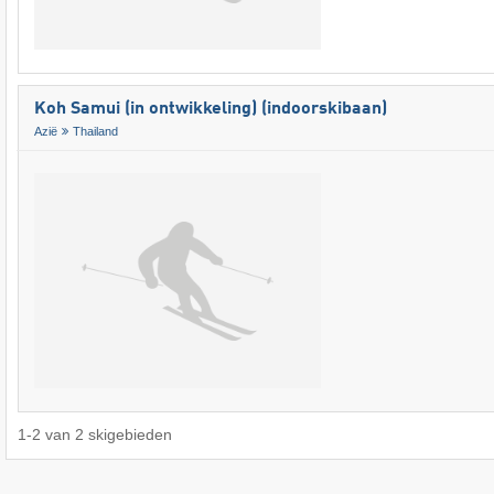
Koh Samui (in ontwikkeling) (indoorskibaan)
Azië
Thailand
1
-
2
van
2
skigebieden