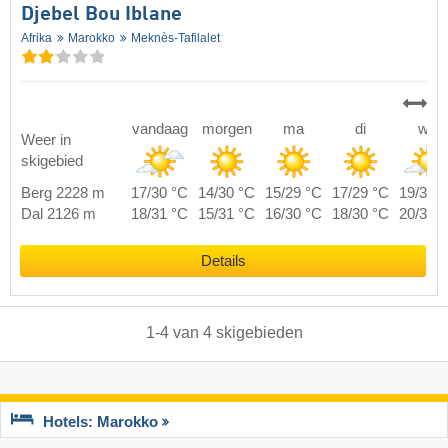
Djebel Bou Iblane
Afrika
Marokko
Meknès-Tafilalet
vandaag
morgen
ma
di
wo
Weer in
skigebied
Berg 2228 m
17/30 °C
14/30 °C
15/29 °C
17/29 °C
19/31 
Dal 2126 m
18/31 °C
15/31 °C
16/30 °C
18/30 °C
20/32 
Details
1
-
4
van
4
skigebieden
Hotels: Marokko