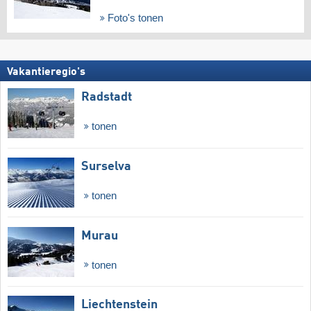
Foto's tonen
Vakantieregio's
Radstadt
tonen
Surselva
tonen
Murau
tonen
Liechtenstein