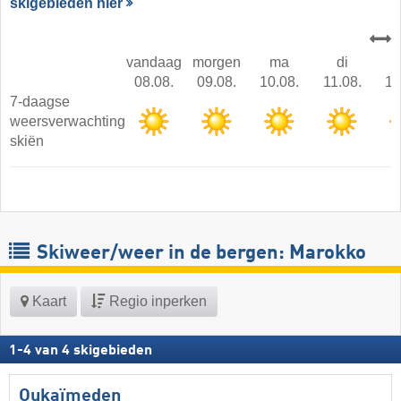
skigebieden hier
vandaag
morgen
ma
di
08.08.
09.08.
10.08.
11.08.
12
7-daagse
weersverwachting
skiën
Skiweer/weer in de bergen: Marokko
Kaart
Regio inperken
1
-
4
van
4
skigebieden
Oukaïmeden