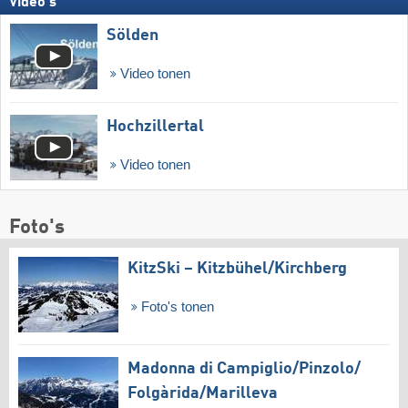
Video's
Sölden
Video tonen
Hochzillertal
Video tonen
Foto's
KitzSki – Kitzbühel/​Kirchberg
Foto's tonen
Madonna di Campiglio/​Pinzolo/​
Folgàrida/​Marilleva