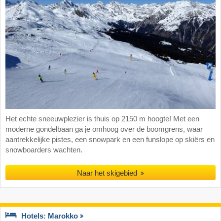
Het echte sneeuwplezier is thuis op 2150 m hoogte! Met een
moderne gondelbaan ga je omhoog over de boomgrens, waar
aantrekkelijke pistes, een snowpark en een funslope op skiërs en
snowboarders wachten.
Naar het skigebied
Hotels: Marokko