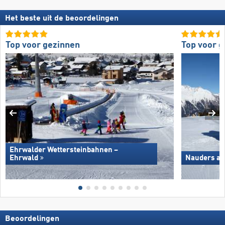
Het beste uit de beoordelingen
Top voor gezinnen
Top voor 
Ehrwalder Wettersteinbahnen –
Ehrwald
Nauders am
Beoordelingen