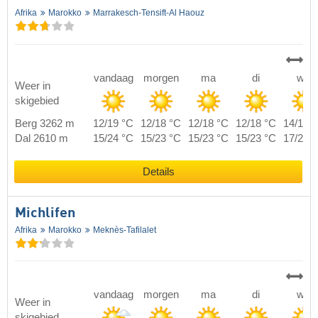
Afrika
Marokko
Marrakesch-Tensift-Al Haouz
vandaag
morgen
ma
di
wo
Weer in
skigebied
Berg 3262 m
12/19 °C
12/18 °C
12/18 °C
12/18 °C
14/19 
Dal 2610 m
15/24 °C
15/23 °C
15/23 °C
15/23 °C
17/24 
Details
Michlifen
Afrika
Marokko
Meknès-Tafilalet
vandaag
morgen
ma
di
wo
Weer in
skigebied