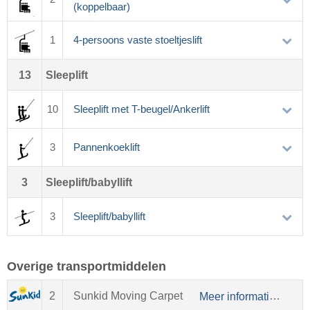
(koppelbaar)
1
4-persoons vaste stoeltjeslift
13
Sleeplift
10
Sleeplift met T-beugel/Ankerlift
3
Pannenkoeklift
3
Sleeplift/babyllift
3
Sleeplift/babyllift
Overige transportmiddelen
2
Sunkid Moving Carpet
Meer informatie over Sunkid