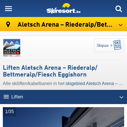
skiresort
Aletsch Arena – Riederalp/​Bettmeralp/​Fiesch Eggishorn
Skipas
Liften Aletsch Arena – Riederalp/​
Bettmeralp/​Fiesch Eggishorn
Alle skiliften/kabelbanen in het
skigebied Aletsch Arena – Riederalp/​Bettmeralp/​Fiesch Eggishorn
Liften
1/35