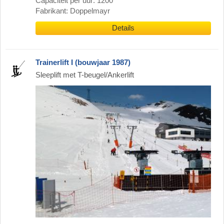
Capaciteit per uur: 1200
Fabrikant: Doppelmayr
Details
Trainerlift I (bouwjaar 1987)
Sleeplift met T-beugel/Ankerlift