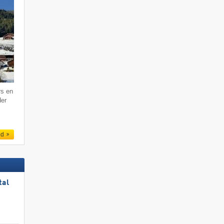
rs en
der
ed
tal