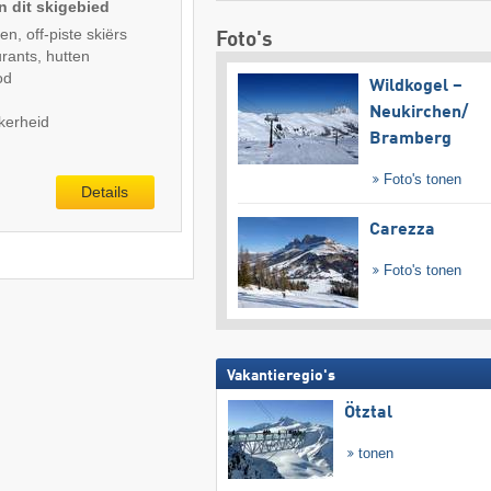
n dit skigebied
n, off-piste skiërs
Foto's
rants, hutten
od
Wildkogel –
Neukirchen/​
kerheid
Bramberg
Foto's tonen
Details
Carezza
Foto's tonen
Vakantieregio's
Ötztal
tonen