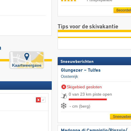
Beoorde
Tips voor de skivakantie
n
Sneeuwberichten
Kaartweergave
Glungezer – Tulfes
Oostenrijk
Skigebied gesloten
0 van 23 km piste open
- cm (berg)
Sneeuwber
Madonna di Campiglio/​Pinzolo/​