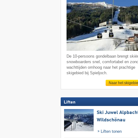
De 10-persoons gondelbaan brengt skië
snowboarders snel, comfortabel en zon
wachttijden omhoog naar het prachtige
skigebied bij Spieljoch.
Naar het skigebi
Liften
Ski Juwel Alpbach
Wildschönau
Liften tonen