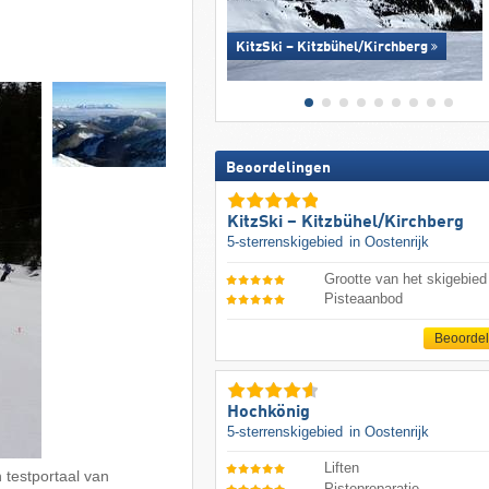
KitzSki – Kitzbühel/​Kirchberg
Beoordelingen
KitzSki – Kitzbühel/​Kirchberg
5-sterrenskigebied
in Oostenrijk
Grootte van het skigebied
Pisteaanbod
Beoorde
Hochkönig
5-sterrenskigebied
in Oostenrijk
Liften
 testportaal van
Pistepreparatie