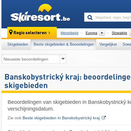
skiresort
Continenten
Regio selecteren
Wereldwijd
Europa
Slowakije
Skigebieden
Beste skigebieden & Beoordelingen
Vergelijker
Snee
Banskobystrický kraj: beoordelinge
skigebieden
Beoordelingen van skigebieden in Banskobystrický k
verschijningsdatum.
Zie ook
Beste skigebieden in Banskobystrický kraj