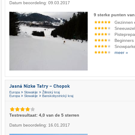
Datum beoordeling: 09.03.2017
9 sterke punten van
Gezinnen 
Sneeuwze
Pisteprepa
Beginners
Snowpark
meer »
Jasná Nízke Tatry – Chopok
Europa
Slowakije
Žilinský kraj
Europa
Slowakije
Banskobystrický kraj
Testresultaat: 4,0 van de 5 sterren
Datum beoordeling: 16.01.2017