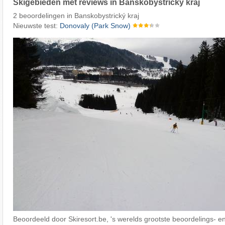
Skigebieden met reviews in Banskobystrický kraj
2 beoordelingen in Banskobystrický kraj
Nieuwste test:
Donovaly (Park Snow)
Beoordeeld door Skiresort.be, 's werelds grootste beoordelings- en