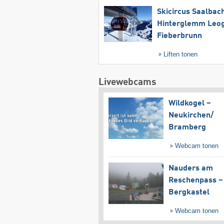
Skicircus Saalbac
Hinterglemm Leo
Fieberbrunn
Liften tonen
Livewebcams
Wildkogel –
Neukirchen/​
Bramberg
Webcam tonen
Nauders am
Reschenpass –
Bergkastel
Webcam tonen