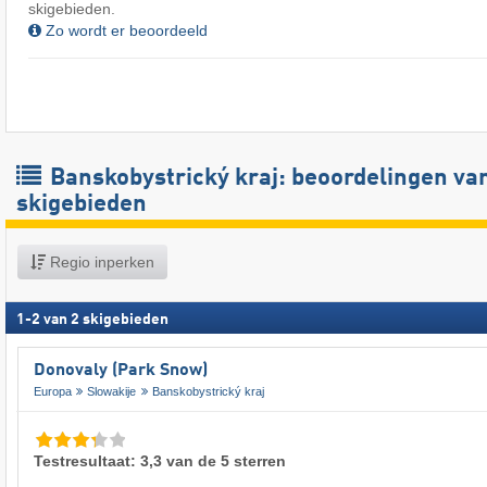
skigebieden.
Zo wordt er beoordeeld
Banskobystrický kraj: beoordelingen va
skigebieden
Regio inperken
1
-
2
van
2
skigebieden
Donovaly (Park Snow)
Europa
Slowakije
Banskobystrický kraj
Testresultaat: 3,3 van de 5 sterren