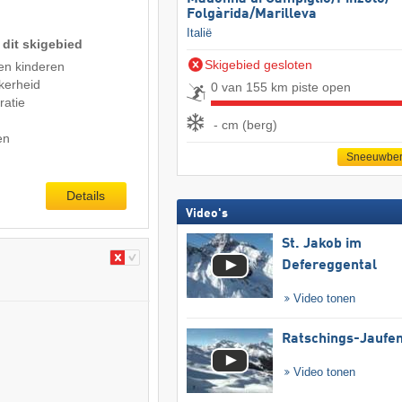
Folgàrida/​Marilleva
Italië
 dit skigebied
Skigebied gesloten
en kinderen
kerheid
0 van 155 km piste open
ratie
- cm (berg)
en
Sneeuwber
Details
Video's
St. Jakob im
Defereggental
Video tonen
Ratschings-Jaufe
Video tonen