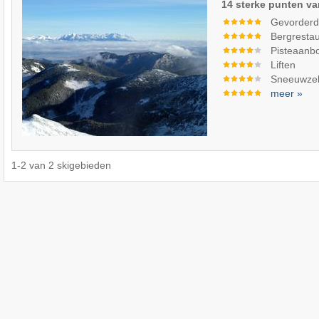
14 sterke punten va
Gevorderde
Bergrestau
Pisteaanb
Liften
Sneeuwze
meer »
1
-
2
van
2
skigebieden