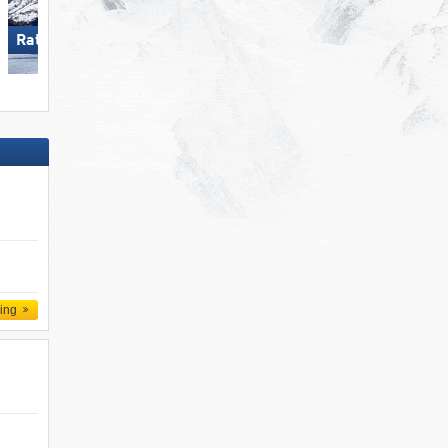
Ratschings-Jaufen
St. Jakob im Defereggental
ling