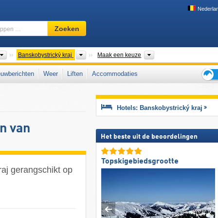
Nederla
Skigebied,
Zoeken
regio,
begrippen
…
Landen
Districten
Bergketens
Banskobystrický kraj
Maak een keuze
uwberichten
Weer
Liften
Accommodaties
Tips
voor
de
Hotels: Banskobystrický kraj
skiva
n van
Het beste uit de beoordelingen
Topskigebiedsgrootte
raj gerangschikt op