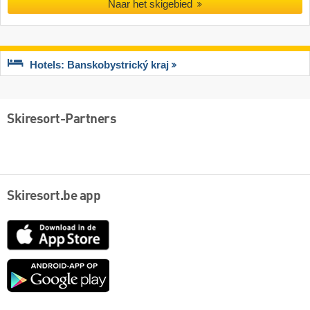
Naar het skigebied
Hotels: Banskobystrický kraj
Skiresort-Partners
Skiresort.be app
App
Store
Google
play