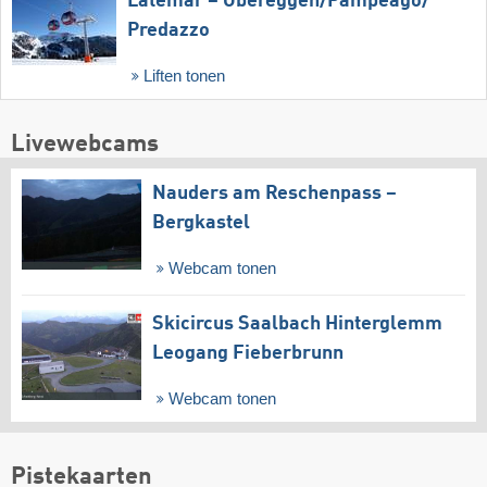
Latemar – Obereggen/​Pampeago/​
Predazzo
Liften tonen
Livewebcams
Nauders am Reschenpass –
Bergkastel
Webcam tonen
Skicircus Saalbach Hinterglemm
Leogang Fieberbrunn
Webcam tonen
Pistekaarten