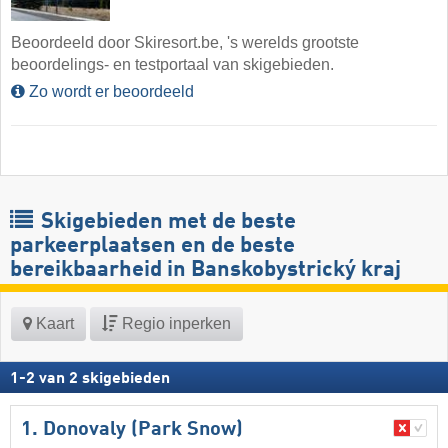
Beoordeeld door Skiresort.be, 's werelds grootste
beoordelings- en testportaal van skigebieden.
Zo wordt er beoordeeld
Skigebieden met de beste
parkeerplaatsen en de beste
bereikbaarheid in Banskobystrický kraj
Kaart
Regio inperken
1
-
2
van
2
skigebieden
1. Donovaly (Park Snow)