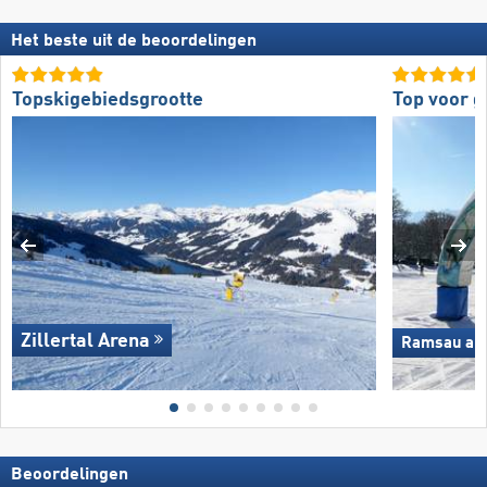
Het beste uit de beoordelingen
Topskigebiedsgrootte
Top voor 
Zillertal Arena
Ramsau am 
Beoordelingen