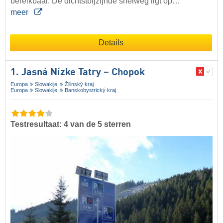
bereikbaar. De dichtstbijzijnde snelweg ligt op…
meer
Details
1. Jasná Nízke Tatry – Chopok
Europa
Slowakije
Žilinský kraj
Europa
Slowakije
Banskobystrický kraj
Testresultaat: 4 van de 5 sterren