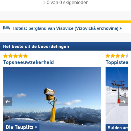
1
-
0
van
0
skigebieden
Hotels: bergland van Visovice (Vizovická vrchovina)
Het beste uit de beoordelingen
Topsneeuwzekerheid
Toppistea
Die Tauplitz
Sulden am O