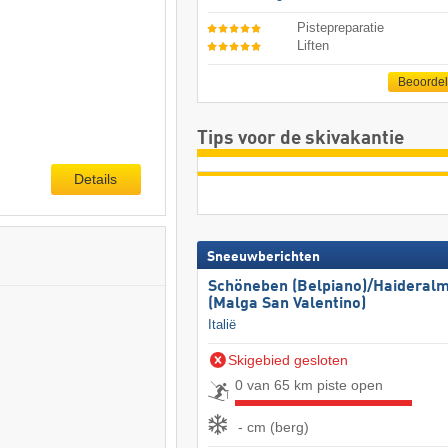
Pistepreparatie
Liften
Beoorde
Tips voor de skivakantie
Details
Sneeuwberichten
Schöneben (Belpiano)/​Haideral
(Malga San Valentino)
Italië
Skigebied gesloten
0 van 65 km piste open
- cm (berg)