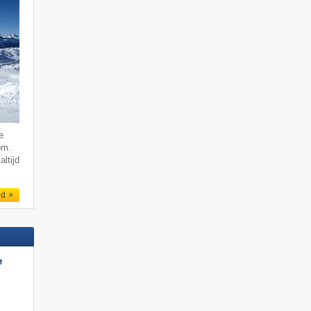
e
om.
altijd
ed
e