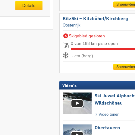
Sneeuwber
Details
KitzSki – Kitzbühel/​Kirchberg
Oostenrijk
Skigebied gesloten
0 van 188 km piste open
- cm (berg)
Sneeuwber
Video's
Ski Juwel Alpbach
Wildschönau
Video tonen
Obertauern