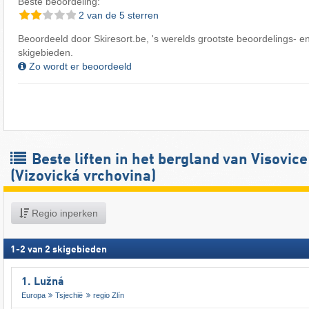
Beste beoordeling:
2 van de 5 sterren
Beoordeeld door Skiresort.be, 's werelds grootste beoordelings- en
skigebieden.
Zo wordt er beoordeeld
Beste liften in het bergland van Visovice
(Vizovická vrchovina)
Regio inperken
1
-
2
van
2
skigebieden
1. Lužná
Europa
Tsjechië
regio Zlín