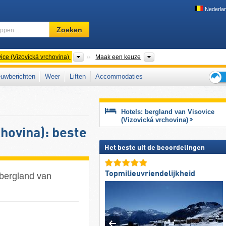
Nederla
Skigebied,
Zoeken
regio,
begrippen
…
Bergketens
Regio CZ
ice (Vizovická vrchovina)
Maak een keuze
uwberichten
Weer
Liften
Accommodaties
Tips
voor
de
Hotels: bergland van Visovice
skiva
(Vizovická vrchovina)
chovina): beste
Het beste uit de beoordelingen
Topmilieuvriendelijkheid
 bergland van