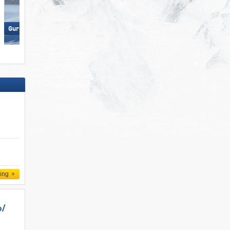
Wildkogel – Neukirchen/​
Gurgl – Obergurgl-Hochgurgl
Bramberg
ling
/​