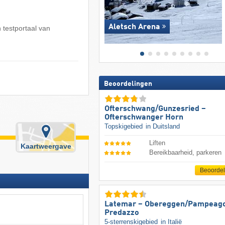
Aletsch Arena
 testportaal van
Beoordelingen
Ofterschwang/​Gunzesried –
Ofterschwanger Horn
Topskigebied
in Duitsland
Liften
Kaartweergave
Bereikbaarheid, parkeren
Beoorde
Latemar – Obereggen/​Pampeago
Predazzo
5-sterrenskigebied
in Italië