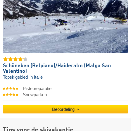
Schöneben (Belpiano)/​Haideralm (Malga San
Valentino)
Topskigebied
in Italië
Pistepreparatie
Snowparken
Beoordeling
Tips voor de skivakantie