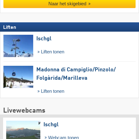
Naar het skigebied
Liften
Ischgl
Liften tonen
Madonna di Campiglio/​Pinzolo/​
Folgàrida/​Marilleva
Liften tonen
Livewebcams
Ischgl
Webcam tonen