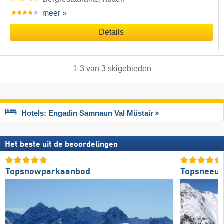
meer »
Details
1
-
3
van
3
skigebieden
Hotels: Engadin Samnaun Val Müstair
Het beste uit de beoordelingen
Topsnowparkaanbod
Topsneeuw