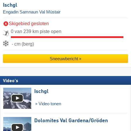
Ischgl
Engadin Samnaun Val Müstair
Skigebied gesloten
0 van 239 km piste open
- cm (berg)
Sneeuwbericht
Video's
Ischgl
Video tonen
Dolomites Val Gardena/​Gröden