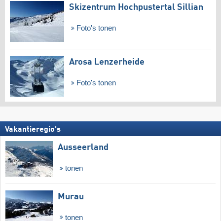
Skizentrum Hochpustertal Sillian
Foto's tonen
Arosa Lenzerheide
Foto's tonen
Vakantieregio's
Ausseerland
tonen
Murau
tonen