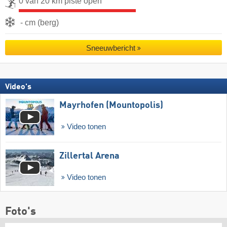
0 van 20 km piste open
- cm (berg)
Sneeuwbericht
Video's
Mayrhofen (Mountopolis)
Video tonen
Zillertal Arena
Video tonen
Foto's