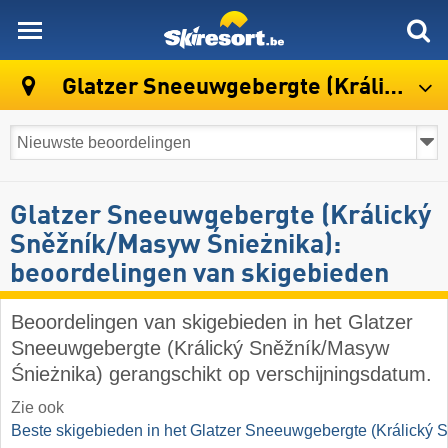
skiresort
Glatzer Sneeuwgebergte (Králický Sněžník/Masyw Śnieżnika)
Glatzer Sneeuwgebergte (Králický
Sněžník/​Masyw Śnieżnika):
beoordelingen van skigebieden
Beoordelingen van skigebieden in het Glatzer
Sneeuwgebergte (Králický Sněžník/​Masyw
Śnieżnika) gerangschikt op verschijningsdatum.
Zie ook
Beste skigebieden in het Glatzer Sneeuwgebergte (Králický 