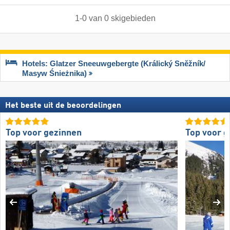
1
-
0
van
0
skigebieden
Hotels: Glatzer Sneeuwgebergte (Králický Sněžník/​
Masyw Śnieżnika)
Het beste uit de beoordelingen
Top voor gezinnen
Top voor 