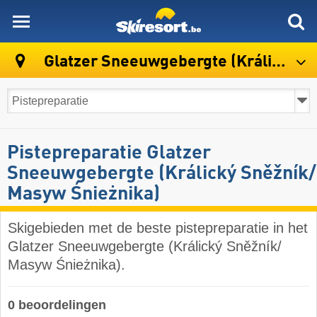
skiresort
Glatzer Sneeuwgebergte (Králický Sněžník/Masyw Śnieżnika)
Pistepreparatie Glatzer
Sneeuwgebergte (Králický Sněžník/​
Masyw Śnieżnika)
Skigebieden met de beste pistepreparatie in het
Glatzer Sneeuwgebergte (Králický Sněžník/​
Masyw Śnieżnika).
0 beoordelingen