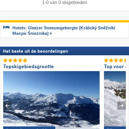
1
-
0
van
0
skigebieden
Hotels: Glatzer Sneeuwgebergte (Králický Sněžník/​
Masyw Śnieżnika)
Het beste uit de beoordelingen
Topskigebiedsgrootte
Top voor g