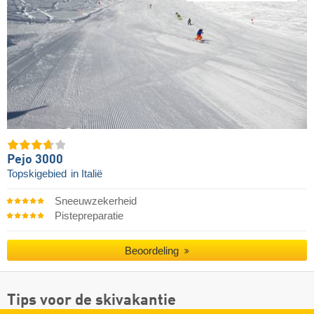
Pejo 3000
Topskigebied
in Italië
Sneeuwzekerheid
Pistepreparatie
Beoordeling
Tips voor de skivakantie