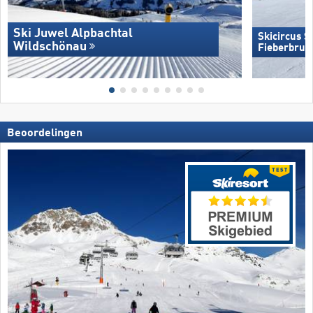
Ski Juwel Alpbachtal
Skicircus 
Wildschönau
Fieberbrun
Beoordelingen