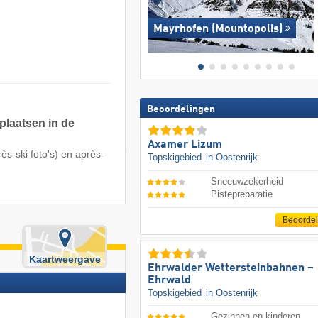
Mayrhofen (Mountopolis)
Beoordelingen
plaatsen in de
Axamer Lizum
ès-ski foto's) en après-
Topskigebied
in Oostenrijk
Sneeuwzekerheid
Pistepreparatie
Beoorde
Kaartweergave
Ehrwalder Wettersteinbahnen –
Ehrwald
Topskigebied
in Oostenrijk
Gezinnen en kinderen