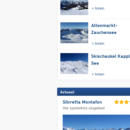
tonen
Altenmarkt-
Zauchensee
tonen
Skischaukel Kapp
See
tonen
Actueel
Silvretta Montafon
Het sportiefste skigebied