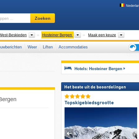
Nederla
Skigebied,
Zoeken
regio,
begrippen
…
gketens
Bergketens
Bergketens
Regio C
West-Beskieden
Hosteiner Bergen
Maak een keuze
uwberichten
Weer
Liften
Accommodaties
Tips
voor
de
Hotels: Hosteiner Bergen
skiva
Het beste uit de beoordelingen
 Bergen
Topskigebiedsgrootte