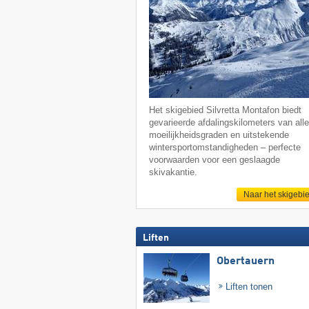
Het skigebied Silvretta Montafon biedt
gevarieerde afdalingskilometers van all
moeilijkheidsgraden en uitstekende
wintersportomstandigheden – perfecte
voorwaarden voor een geslaagde
skivakantie.
Naar het skigebi
Liften
Obertauern
Liften tonen