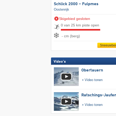
Schlick 2000 – Fulpmes
Oostenrijk
Skigebied gesloten
0 van 25 km piste open
- cm (berg)
Sneeuwber
Video's
Obertauern
Video tonen
Ratschings-Jaufe
Video tonen