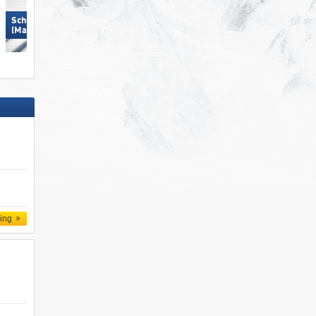
Schöneben (Belpiano)/​Haideralm
Arosa Lenzerheide
(Malga San Valentino)
ling