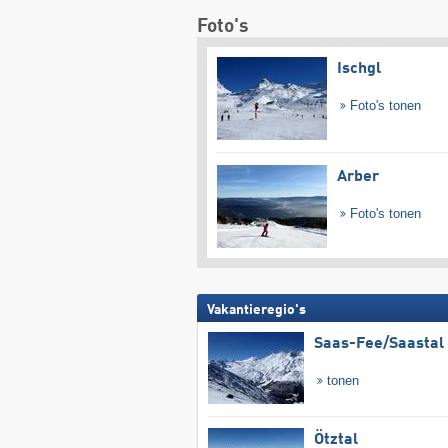
Foto's
Ischgl
Foto's tonen
Arber
Foto's tonen
Vakantieregio's
Saas-Fee/​Saastal
tonen
Ötztal