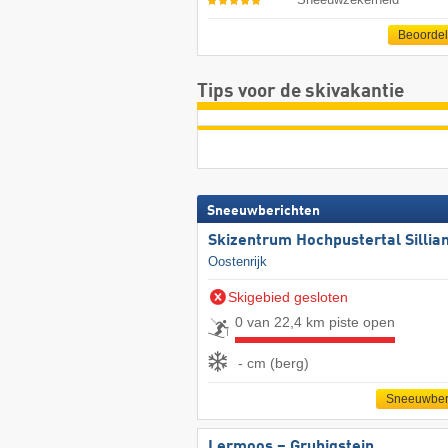
Beoorde
Tips voor de skivakantie
Sneeuwberichten
Skizentrum Hochpustertal Sillia
Oostenrijk
Skigebied gesloten
0 van 22,4 km piste open
- cm (berg)
Sneeuwber
Lermoos – Grubigstein