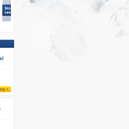
Skicircus Saalbach Hinterglemm
Bellwald
Leogang Fieberbrunn
s)
ling
n