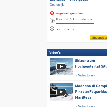
Oostenrijk
Skigebied gesloten
0 van 26,5 km piste open
- cm (berg)
Sneeuwber
Video's
Skizentrum
Hochpustertal Sill
Video tonen
Madonna di Campig
Pinzolo/​Folgàrida/
Marilleva
Video tonen