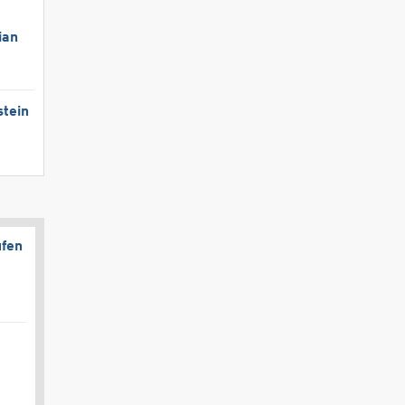
ian
stein
ufen