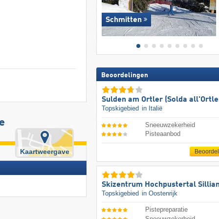
Schmitten
Beoordelingen
Sulden am Ortler (Solda all'Ortle
Topskigebied
in Italië
e
Sneeuwzekerheid
Pisteaanbod
Kaartweergave
Beoorde
Skizentrum Hochpustertal Sillia
Topskigebied
in Oostenrijk
Pistepreparatie
Sneeuwzekerheid