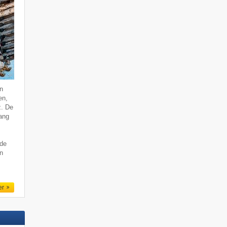
n
en,
z. De
vang
 de
en
er