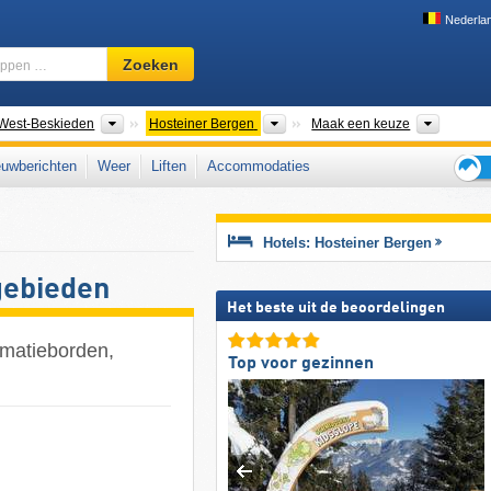
Nederla
Skigebied,
Zoeken
regio,
begrippen
…
gketens
Bergketens
Bergketens
Regio C
West-Beskieden
Hosteiner Bergen
Maak een keuze
uwberichten
Weer
Liften
Accommodaties
Tips
voor
de
Hotels: Hosteiner Bergen
skiva
igebieden
Het beste uit de beoordelingen
ormatieborden,
Top voor gezinnen