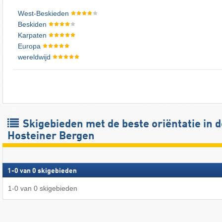
West-Beskieden
Beskiden
Karpaten
Europa
wereldwijd
Skigebieden met de beste oriëntatie in d
Hosteiner Bergen
1
-
0
van
0
skigebieden
1
-
0
van
0
skigebieden