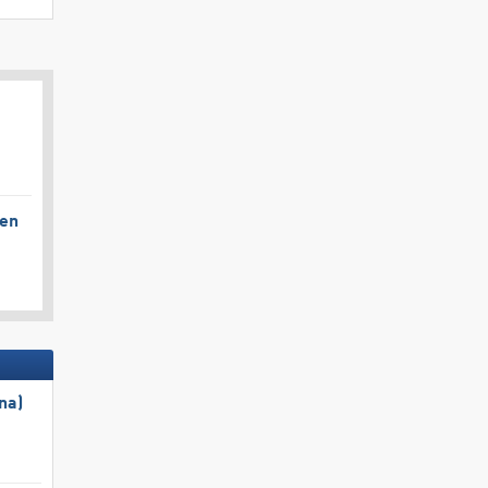
gen
na)