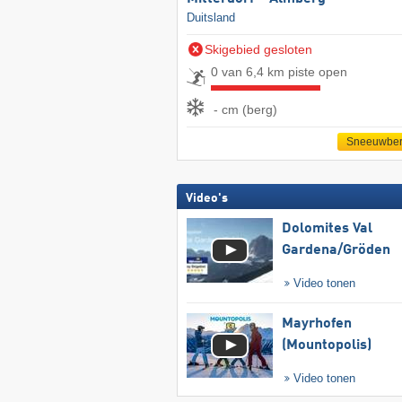
Duitsland
Skigebied gesloten
0 van 6,4 km piste open
- cm (berg)
Sneeuwber
Video's
Dolomites Val
Gardena/​Gröden
Video tonen
Mayrhofen
(Mountopolis)
Video tonen