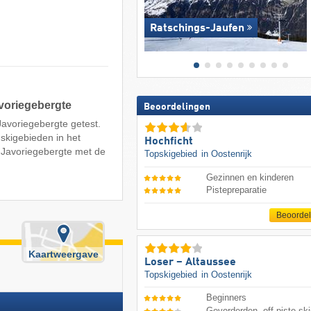
Ratschings-Jaufen
voriegebergte
Beoordelingen
Javoriegebergte getest.
 skigebieden in het
Hochficht
 Javoriegebergte met de
Topskigebied
in Oostenrijk
Gezinnen en kinderen
Pistepreparatie
Beoorde
Kaartweergave
Loser – Altaussee
Topskigebied
in Oostenrijk
Beginners
Gevorderden, off-piste ski