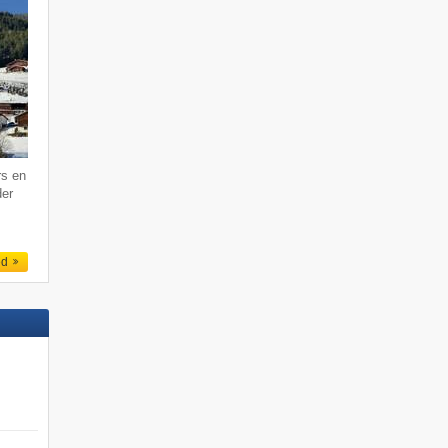
rs en
der
ed