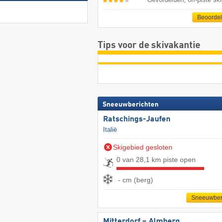
Beoorde
Tips voor de skivakantie
Sneeuwberichten
Ratschings-Jaufen
Italië
Skigebied gesloten
0 van 28,1 km piste open
- cm (berg)
Sneeuwber
Mitterdorf – Almberg