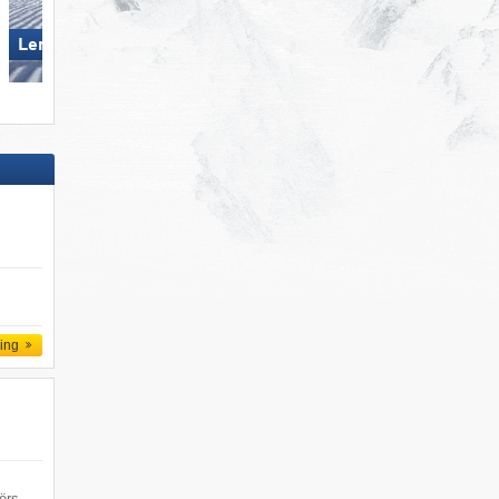
Lermoos – Grubigstein
KitzSki – Kitzbühel/​Kirchberg
ling
ërs