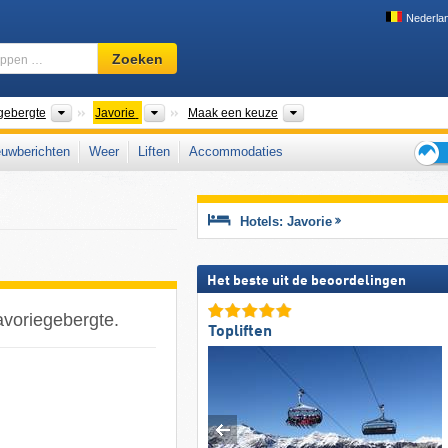
Nederla
Skigebied,
Zoeken
regio,
begrippen
…
Bergketens
Bergketens
District
gebergte
Javorie
Maak een keuze
uwberichten
Weer
Liften
Accommodaties
Tips
voor
de
Hotels: Javorie
skiva
Het beste uit de beoordelingen
avoriegebergte.
Topliften