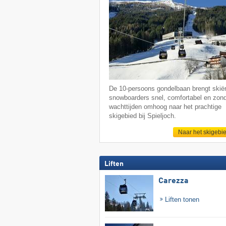
De 10-persoons gondelbaan brengt skië
snowboarders snel, comfortabel en zon
wachttijden omhoog naar het prachtige
skigebied bij Spieljoch.
Naar het skigebi
Liften
Carezza
Liften tonen