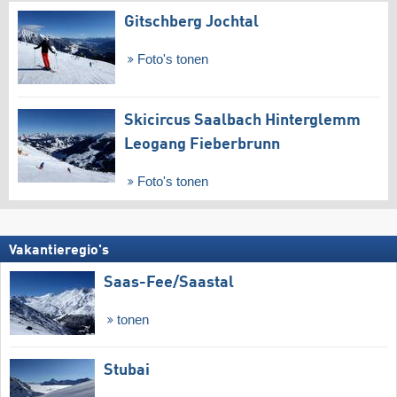
Gitschberg Jochtal
Foto's tonen
Skicircus Saalbach Hinterglemm
Leogang Fieberbrunn
Foto's tonen
Vakantieregio's
Saas-Fee/​Saastal
tonen
Stubai