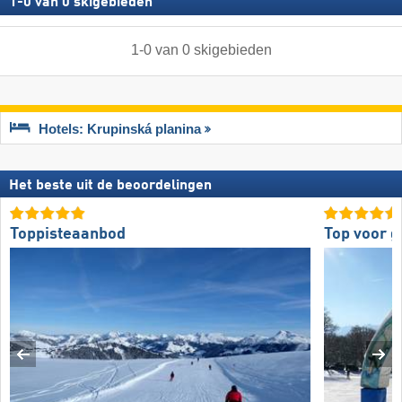
1
-
0
van
0
skigebieden
1
-
0
van
0
skigebieden
Hotels: Krupinská planina
Het beste uit de beoordelingen
Toppisteaanbod
Top voor 