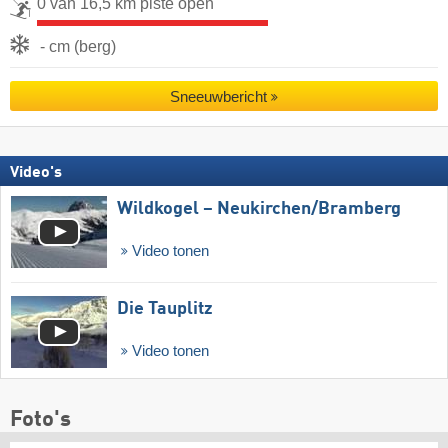
0 van 16,5 km piste open
- cm (berg)
Sneeuwbericht
Video's
Wildkogel – Neukirchen/​Bramberg
Video tonen
Die Tauplitz
Video tonen
Foto's