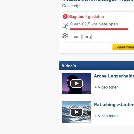
Oostenrijk
Skigebied gesloten
0 van 62,5 km piste open
- cm (berg)
Sneeuwber
Video's
Arosa Lenzerheid
Video tonen
Ratschings-Jaufe
Video tonen