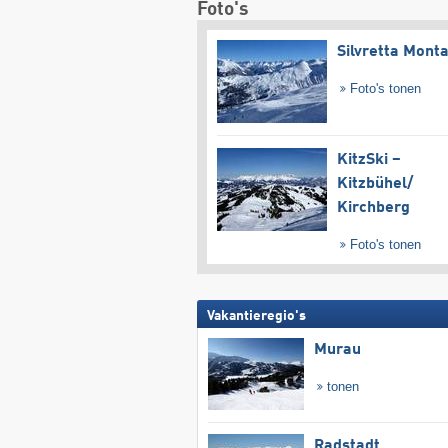
Foto's
Silvretta Mont
Foto's tonen
KitzSki –
Kitzbühel/​
Kirchberg
Foto's tonen
Vakantieregio's
Murau
tonen
Radstadt