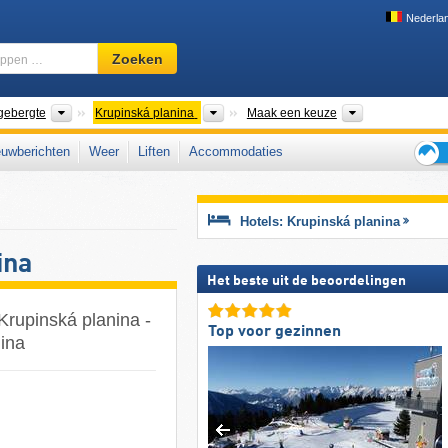
Nederla
Skigebied,
Zoeken
regio,
begrippen
…
Bergketens
Bergketens
District
gebergte
Krupinská planina
Maak een keuze
uwberichten
Weer
Liften
Accommodaties
Tips
voor
de
Hotels: Krupinská planina
skiva
ina
Het beste uit de beoordelingen
Krupinská planina -
Top voor gezinnen
nina