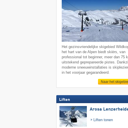
Het gezinsvriendelijke skigebied Wildkog
het hart van de Alpen biedt skiërs, van
professional tot beginner, meer dan 75 
uitstekend geprepareerde pistes. Dankzi
moderne sneeuwinstallaties is skiplezier
in het voorjaar gegarandeerd.
Naar het skigebi
Liften
Arosa Lenzerheid
Liften tonen