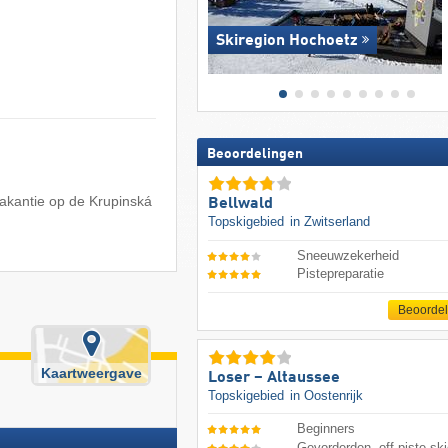
Skiregion Hochoetz
Beoordelingen
vakantie op de Krupinská
Bellwald
Topskigebied
in Zwitserland
Sneeuwzekerheid
Pistepreparatie
Beoorde
Kaartweergave
Loser – Altaussee
Topskigebied
in Oostenrijk
Beginners
Gevorderden, off-piste ski