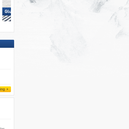
Ramsau am Dachstein –
Glungezer – Tulfes
Rittisberg
ling
ërs