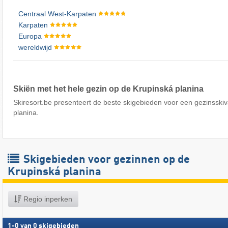
Centraal West-Karpaten
Karpaten
Europa
wereldwijd
Skiën met het hele gezin op de Krupinská planina
Skiresort.be presenteert de beste skigebieden voor een gezinsski
planina.
Skigebieden voor gezinnen op de
Krupinská planina
Regio inperken
1
-
0
van
0
skigebieden