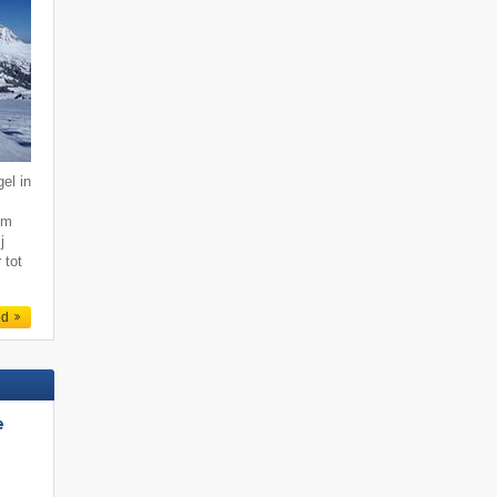
el in
km
j
 tot
ed
e