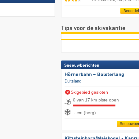
Beoorde
Tips voor de skivakantie
Sneeuwberichten
Hörnerbahn – Bolsterlang
Duitsland
Skigebied gesloten
0 van 17 km piste open
- cm (berg)
Sneeuwber
Kitzsteinhorn/​Maiskogel - Kapr