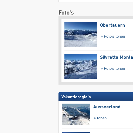
Foto's
Obertauern
Foto's tonen
Silvretta Mont
Foto's tonen
Vakantieregio's
Ausseerland
tonen