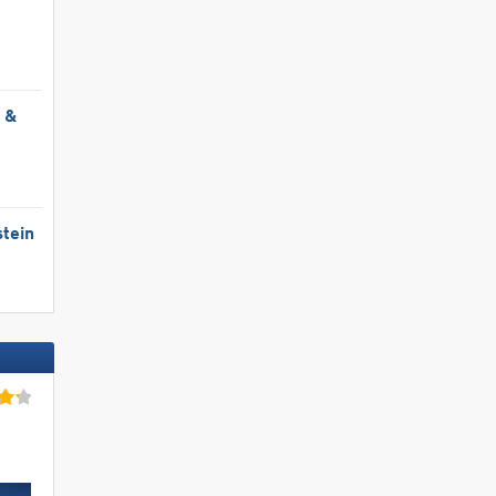
l &
tein