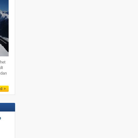
 het
dt
 dan
ed
e