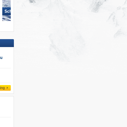
Schmitten
Hochzillertal
au
ling