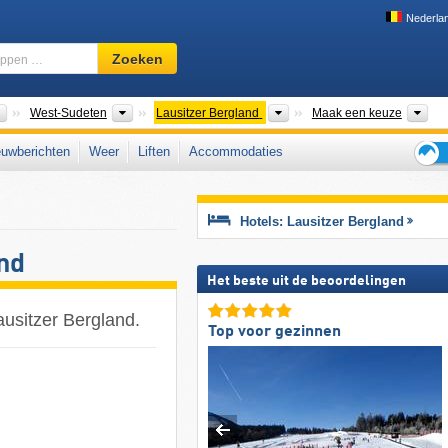
Nederla
Skigebied,
Zoeken
regio,
begrippen
…
Bergketens
Overkoepelende Bergketens
Bergketens
Toe
West-Sudeten
Lausitzer Bergland
Maak een keuze
uwberichten
Weer
Liften
Accommodaties
Tips
voor
de
Hotels: Lausitzer Bergland
skiva
nd
Het beste uit de beoordelingen
usitzer Bergland.
Top voor gezinnen