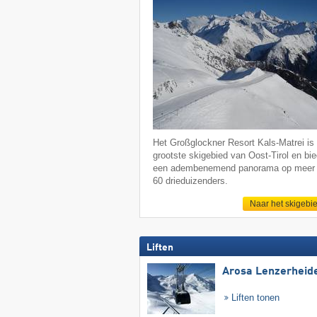
Het Großglockner Resort Kals-Matrei is
grootste skigebied van Oost-Tirol en bie
een adembenemend panorama op meer
60 drieduizenders.
Naar het skigebi
Liften
Arosa Lenzerheid
Liften tonen