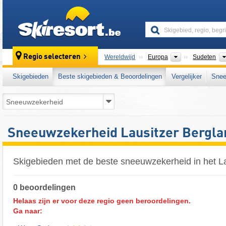
skiresort
Continenten
Regio selecteren
Wereldwijd
Europa
Sudeten
Skigebieden
Beste skigebieden & Beoordelingen
Vergelijker
Snee
Sneeuwzekerheid Lausitzer Bergla
Skigebieden met de beste sneeuwzekerheid in het La
0 beoordelingen
Helaas zijn er voor deze regio geen beroordelingen.
Ga naar: