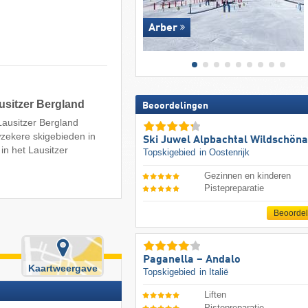
Arber
usitzer Bergland
Beoordelingen
Lausitzer Bergland
wzekere skigebieden in
Ski Juwel Alpbachtal Wildschön
in het Lausitzer
Topskigebied
in Oostenrijk
Gezinnen en kinderen
Pistepreparatie
Beoorde
Paganella – Andalo
Kaartweergave
Topskigebied
in Italië
Liften
Pistepreparatie