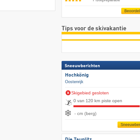
Beoorde
Tips voor de skivakantie
Sneeuwberichten
Hochkönig
Oostenrijk
Skigebied gesloten
0 van 120 km piste open
- cm (berg)
Sneeuwber
Die Tauplitz