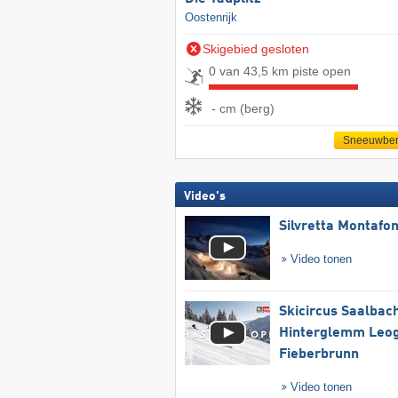
Oostenrijk
Skigebied gesloten
0 van 43,5 km piste open
- cm (berg)
Sneeuwber
Video's
Silvretta Montafo
Video tonen
Skicircus Saalbac
Hinterglemm Leo
Fieberbrunn
Video tonen