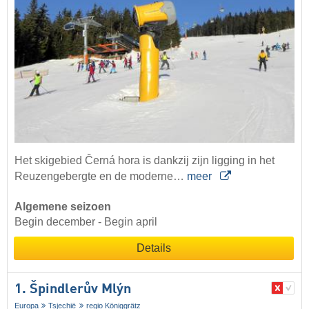
Het skigebied Černá hora is dankzij zijn ligging in het
Reuzengebergte en de moderne…
meer
Algemene seizoen
Begin december - Begin april
Details
1. Špindlerův Mlýn
Europa
Tsjechië
regio Königgrätz