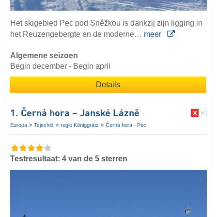
Het skigebied Pec pod Sněžkou is dankzij zijn ligging in
het Reuzengebergte en de moderne…
meer
Algemene seizoen
Begin december - Begin april
Details
1. Černá hora – Janské Lázně
Europa
Tsjechië
regio Königgrätz
Černá hora - Pec
Testresultaat: 4 van de 5 sterren