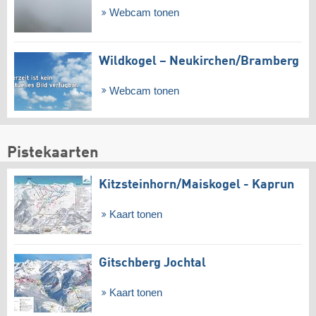
Webcam tonen
Wildkogel – Neukirchen/​Bramberg
Webcam tonen
Pistekaarten
Kitzsteinhorn/​Maiskogel - Kaprun
Kaart tonen
Gitschberg Jochtal
Kaart tonen