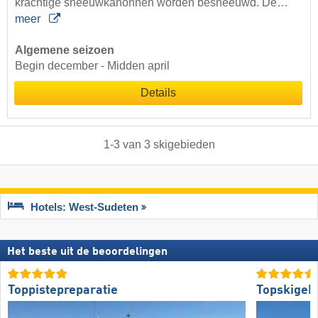
krachtige sneeuwkanonnen worden besneeuwd. De…
meer
Algemene seizoen
Begin december - Midden april
Details
1
-
3
van
3
skigebieden
Hotels: West-Sudeten
Het beste uit de beoordelingen
Toppistepreparatie
Topskigeb