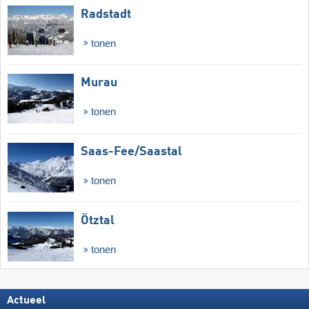
Radstadt
tonen
Murau
tonen
Saas-Fee/​Saastal
tonen
Ötztal
tonen
Actueel