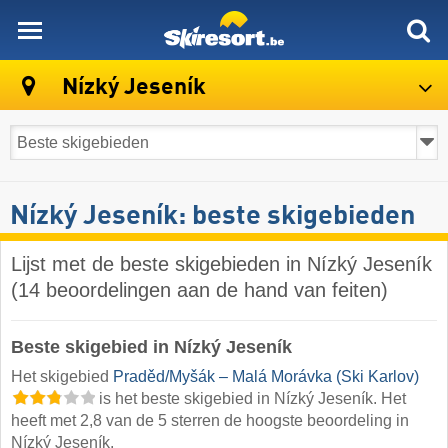
skiresort
Nízký Jeseník
Nízký Jeseník: beste skigebieden
Lijst met de beste skigebieden in Nízký Jeseník
(14 beoordelingen aan de hand van feiten)
Beste skigebied in Nízký Jeseník
Het skigebied
Praděd/​Myšák – Malá Morávka (Ski Karlov)
is het beste skigebied in Nízký Jeseník. Het
heeft met 2,8 van de 5 sterren de hoogste beoordeling in
Nízký Jeseník.