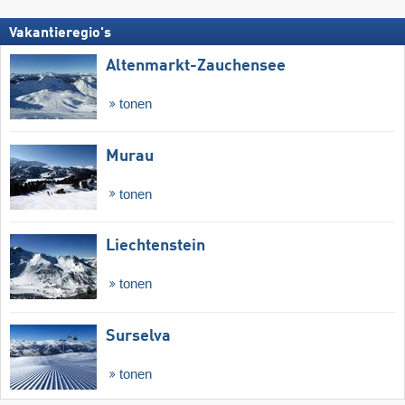
Vakantieregio's
Altenmarkt-Zauchensee
tonen
Murau
tonen
Liechtenstein
tonen
Surselva
tonen