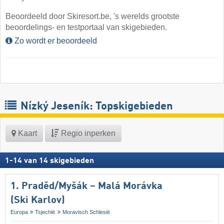
Beoordeeld door Skiresort.be, 's werelds grootste
beoordelings- en testportaal van skigebieden.
Zo wordt er beoordeeld
Nízký Jeseník: Topskigebieden
Kaart
Regio inperken
1
-
14
van
14
skigebieden
1. Praděd/​Myšák – Malá Morávka
(Ski Karlov)
Europa
Tsjechië
Moravisch Schlesië