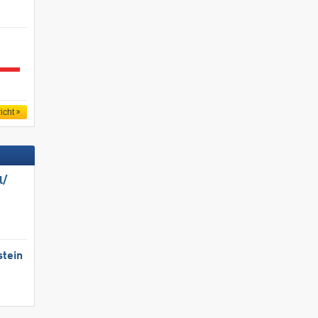
icht
/​
stein