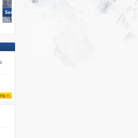
Sonnenkopf – Klösterle
Arosa Lenzerheide
i
ling