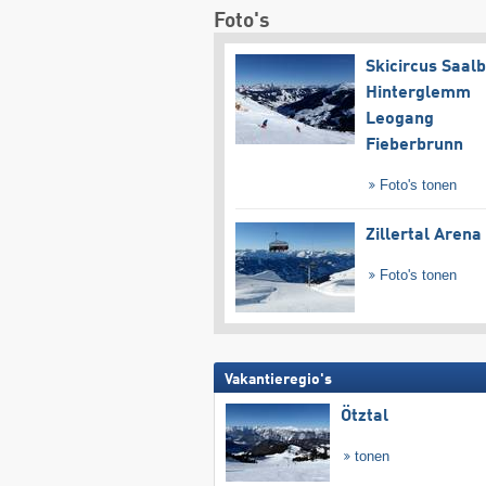
Foto's
Skicircus Saal
Hinterglemm
Leogang
Fieberbrunn
Foto's tonen
Zillertal Arena
Foto's tonen
Vakantieregio's
Ötztal
tonen