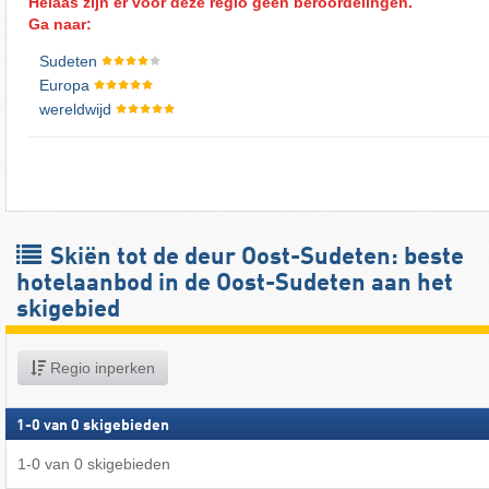
Helaas zijn er voor deze regio geen beroordelingen.
Ga naar:
Sudeten
Europa
wereldwijd
Skiën tot de deur Oost-Sudeten: beste
hotelaanbod in de Oost-Sudeten aan het
skigebied
Regio inperken
1
-
0
van
0
skigebieden
1
-
0
van
0
skigebieden