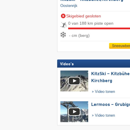
Oostenrijk
Skigebied gesloten
0 van 188 km piste open
- cm (berg)
Sneeuwber
Video's
KitzSki – Kitzbühel
Kirchberg
Video tonen
Lermoos – Grubig
Video tonen