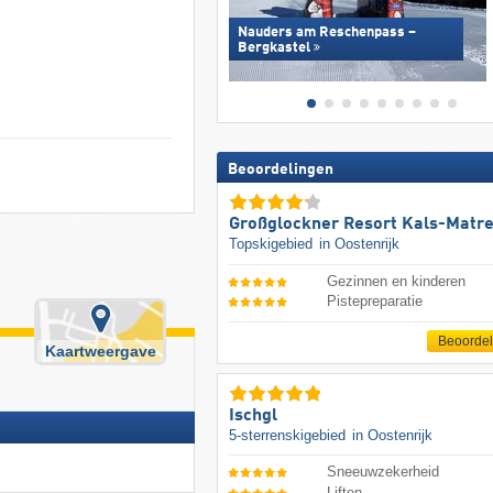
Nauders am Reschenpass –
Bergkastel
Beoordelingen
Großglockner Resort Kals-Matre
Topskigebied
in Oostenrijk
Gezinnen en kinderen
Pistepreparatie
Beoorde
Kaartweergave
Ischgl
5-sterrenskigebied
in Oostenrijk
Sneeuwzekerheid
Liften