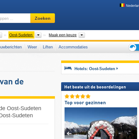
Nederla
Skigebied,
Zoeken
regio,
begrippen
…
Bergketens
Overkoepelende Bergketens
Woiwodschap PL, Regio's CZ,
Oost-Sudeten
Maak een keuze
uwberichten
Weer
Liften
Accommodaties
Tips
voor
de
Hotels: Oost-Sudeten
skiva
van de
Het beste uit de beoordelingen
Top voor gezinnen
 de Oost-Sudeten
r Oost-Sudeten