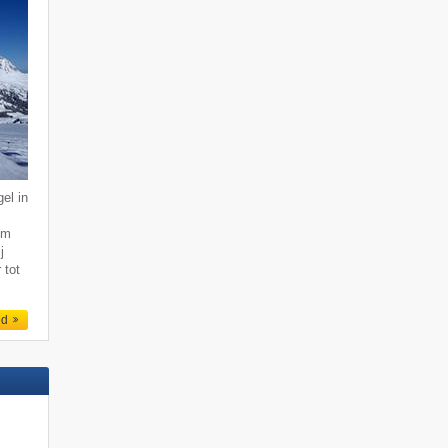
el in
km
j
 tot
ed