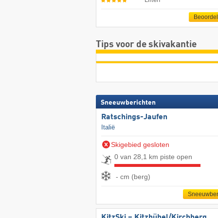
Beoorde
Tips voor de skivakantie
Sneeuwberichten
Ratschings-Jaufen
Italië
Skigebied gesloten
0 van 28,1 km piste open
- cm (berg)
Sneeuwber
KitzSki – Kitzbühel/​Kirchberg