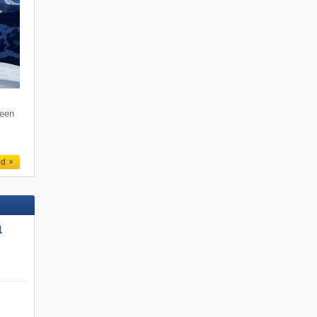
 een
ed
l