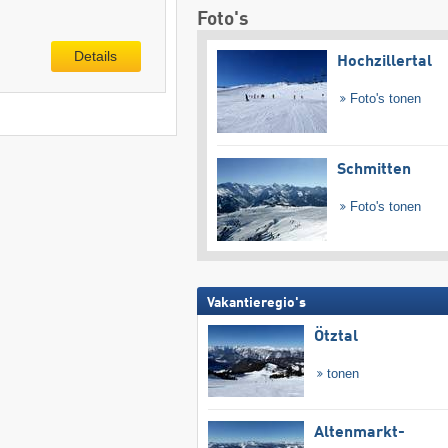
Foto's
Details
Hochzillertal
Foto's tonen
Schmitten
Foto's tonen
Vakantieregio's
Ötztal
tonen
Altenmarkt-