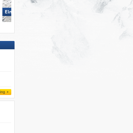
Elm im Sernftal
Die Tauplitz
d
ling