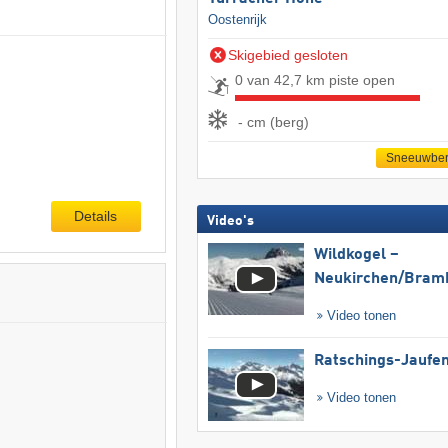
Oostenrijk
Skigebied gesloten
0 van 42,7 km piste open
- cm (berg)
Sneeuwber
Details
Video's
Wildkogel –
Neukirchen/​Bram
Video tonen
Ratschings-Jaufe
Video tonen