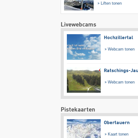
Liften tonen
Livewebcams
Hochzillertal
Webcam tonen
Ratschings-Ja
Webcam tonen
Pistekaarten
Obertauern
Kaart tonen