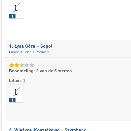
1
1. Łysa Góra – Sopot
Europa
Polen
Pommern
Beoordeling: 2 van de 5 sterren
Liften
:
1
1
3. Wieżyca-Koszałkowo – Szymbark