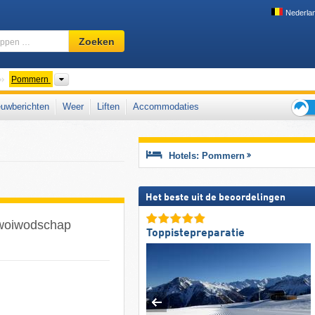
Nederla
Skigebied,
Zoeken
regio,
begrippen
…
Landen
Woiwodschaften
Pommern
uwberichten
Weer
Liften
Accommodaties
Tips
voor
de
Hotels: Pommern
skiva
Het beste uit de beoordelingen
 woiwodschap
Toppistepreparatie