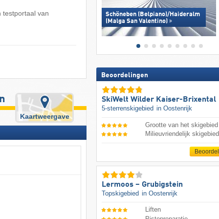
 testportaal van
Schöneben (Belpiano)/​Haideralm
(Malga San Valentino)
Beoordelingen
n
SkiWelt Wilder Kaiser-Brixental
5-sterrenskigebied
in Oostenrijk
Kaartweergave
Grootte van het skigebied
Milieuvriendelijk skigebie
Beoorde
Lermoos – Grubigstein
Topskigebied
in Oostenrijk
Liften
Pistepreparatie