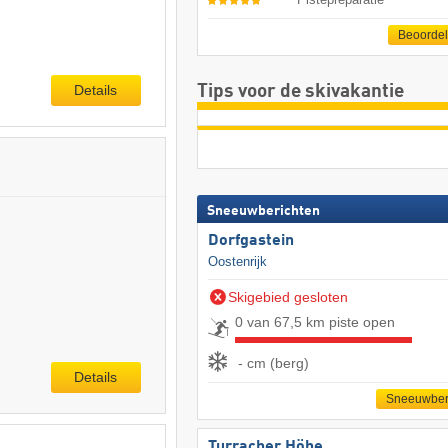
Beoorde
Details
Tips voor de skivakantie
Sneeuwberichten
Dorfgastein
Oostenrijk
Skigebied gesloten
0 van 67,5 km piste open
- cm (berg)
Details
Sneeuwber
Turracher Höhe