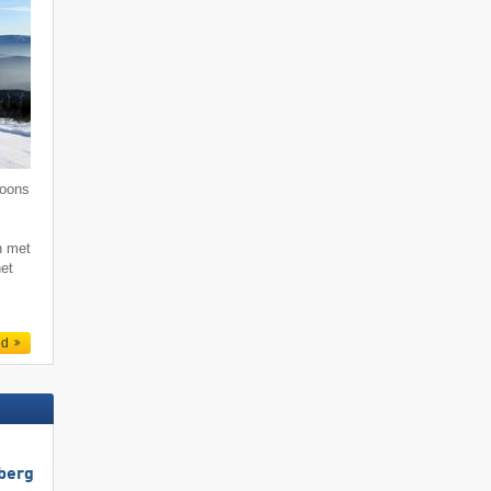
soons
n met
het
ed
berg