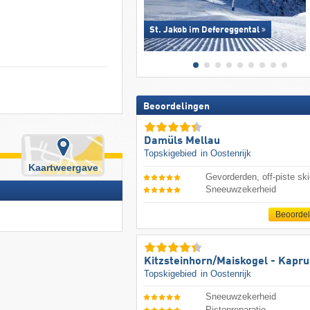
St. Jakob im Defereggental
Beoordelingen
Damüls Mellau
Topskigebied
in Oostenrijk
Kaartweergave
Gevorderden, off-piste ski
Sneeuwzekerheid
Beoorde
Kitzsteinhorn/​Maiskogel - Kapr
Topskigebied
in Oostenrijk
Sneeuwzekerheid
Pistepreparatie