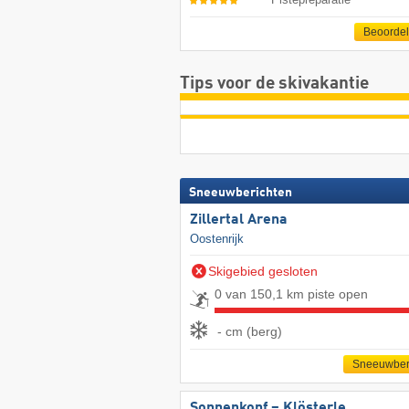
Beoorde
Tips voor de skivakantie
Sneeuwberichten
Zillertal Arena
Oostenrijk
Skigebied gesloten
0 van 150,1 km piste open
- cm (berg)
Sneeuwber
Sonnenkopf – Klösterle