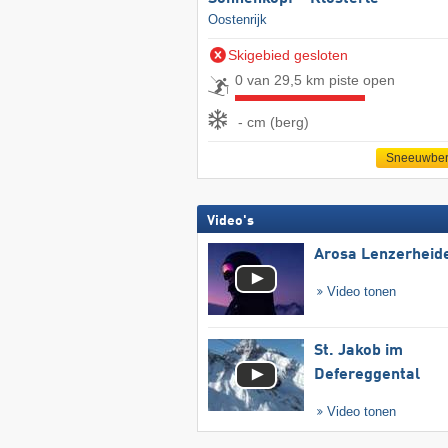
Oostenrijk
Skigebied gesloten
0 van 29,5 km piste open
- cm (berg)
Sneeuwber
Video's
Arosa Lenzerheid
Video tonen
St. Jakob im
Defereggental
Video tonen