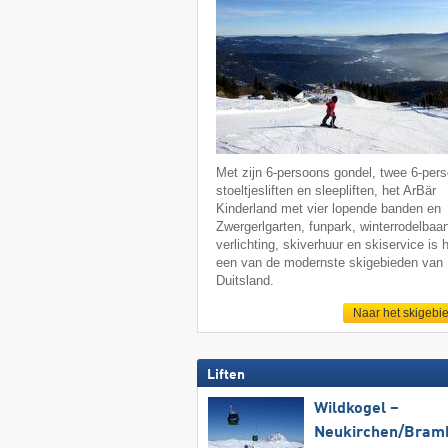
Met zijn 6-persoons gondel, twee 6-per
stoeltjesliften en sleepliften, het ArBär
Kinderland met vier lopende banden en
Zwergerlgarten, funpark, winterrodelbaa
verlichting, skiverhuur en skiservice is 
een van de modernste skigebieden van
Duitsland.
Naar het skigebi
Liften
Wildkogel –
Neukirchen/​Bram