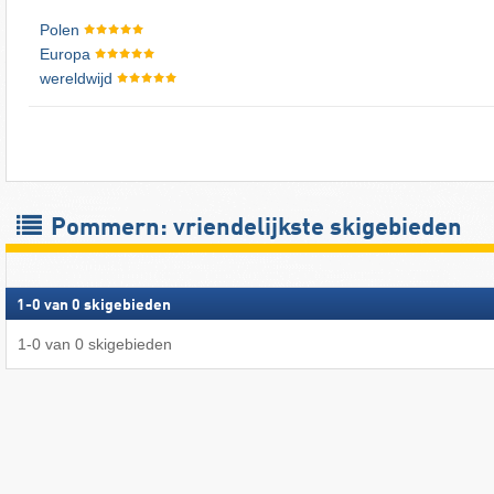
Polen
Europa
wereldwijd
Pommern: vriendelijkste skigebieden
1
-
0
van
0
skigebieden
1
-
0
van
0
skigebieden