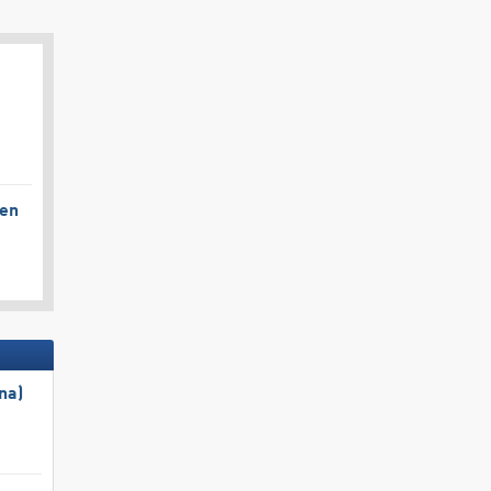
gen
na)