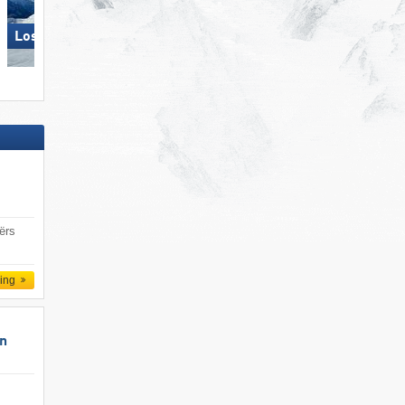
Loser – Altaussee
Silvretta Montafon
ërs
ling
un