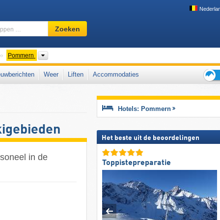
Nederla
Skigebied,
Zoeken
regio,
begrippen
…
Landen
Woiwodschaften
Pommern
uwberichten
Weer
Liften
Accommodaties
Tips
voor
de
Hotels: Pommern
skiva
kigebieden
Het beste uit de beoordelingen
soneel in de
Toppistepreparatie