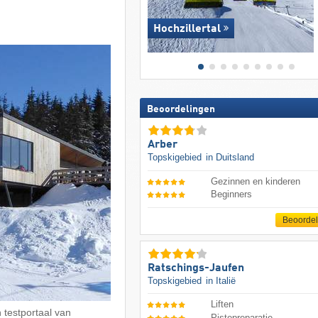
Hochzillertal
Beoordelingen
Arber
Topskigebied
in Duitsland
Gezinnen en kinderen
Beginners
Beoorde
Ratschings-Jaufen
Topskigebied
in Italië
Liften
 testportaal van
Pistepreparatie