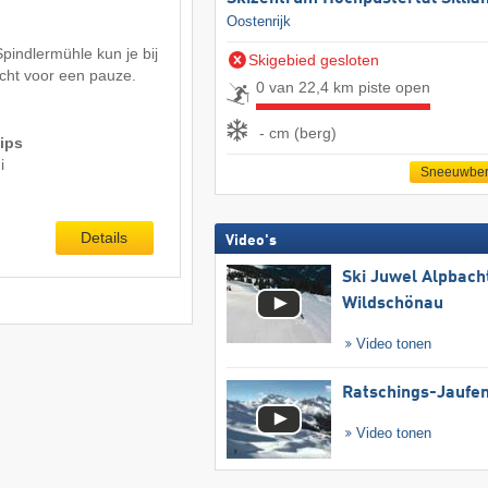
Oostenrijk
Spindlermühle kun je bij
Skigebied gesloten
recht voor een pauze.
0 van 22,4 km piste open
- cm (berg)
ips
i
Sneeuwber
Details
Video's
Ski Juwel Alpbach
Wildschönau
Video tonen
Ratschings-Jaufe
Video tonen