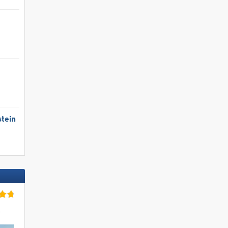
tein
r