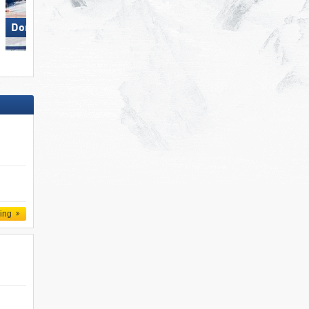
Dorfgastein
Carezza
ling