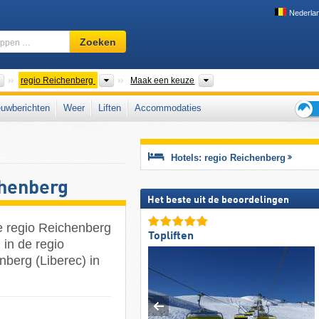
Nederla
Skigebied,
Zoeken
regio,
begrippen
…
Landen
Regio's
Bergketens
regio Reichenberg
Maak een keuze
uwberichten
Weer
Liften
Accommodaties
Tips
voor
de
Hotels: regio Reichenberg
skiva
chenberg
Het beste uit de beoordelingen
e regio Reichenberg
Topliften
 in de regio
nberg (Liberec) in