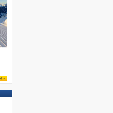
m
r
ed