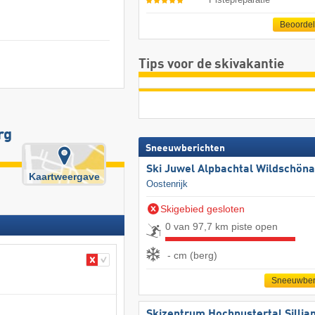
Beoorde
Tips voor de skivakantie
rg
Sneeuwberichten
Ski Juwel Alpbachtal Wildschön
Kaartweergave
Oostenrijk
Skigebied gesloten
0 van 97,7 km piste open
- cm (berg)
Sneeuwber
Skizentrum Hochpustertal Sillia