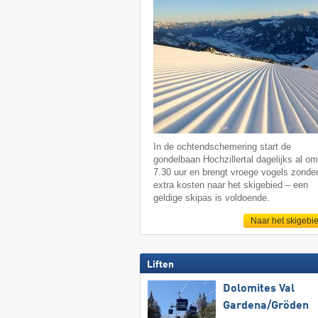
In de ochtendschemering start de
gondelbaan Hochzillertal dagelijks al o
7.30 uur en brengt vroege vogels zonde
extra kosten naar het skigebied – een
geldige skipas is voldoende.
Naar het skigebi
Liften
Dolomites Val
Gardena/​Gröden