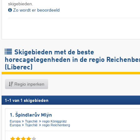
skigebieden.
Zo wordt er beoordeeld
Skigebieden met de beste
horecagelegenheden in de regio Reichenbe
(Liberec)
Regio inperken
1
-
1
van
1
skigebieden
1. Špindlerův Mlýn
Europa
Tsjechië
regio Königgrätz
Europa
Tsjechië
regio Reichenberg