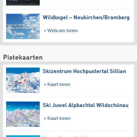
Wildkogel – Neukirchen/​Bramberg
Webcam tonen
Pistekaarten
Skizentrum Hochpustertal Sillian
Kaart tonen
Ski Juwel Alpbachtal Wildschönau
Kaart tonen