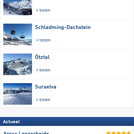
tonen
Schladming-Dachstein
tonen
Ötztal
tonen
Surselva
tonen
Actueel
Arosa Lenzerheide