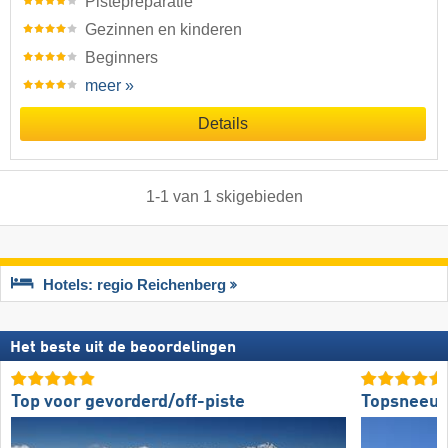
Pistepreparatie
Gezinnen en kinderen
Beginners
meer »
Details
1
-
1
van
1
skigebieden
Hotels: regio Reichenberg
Het beste uit de beoordelingen
Top voor gevorderd/off-piste
Topsneeuw