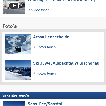
Wildkogel – Neukirchen/​Bramberg
Video tonen
Foto's
Arosa Lenzerheide
Foto's tonen
Ski Juwel Alpbachtal Wildschönau
Foto's tonen
Vakantieregio's
Saas-Fee/​Saastal