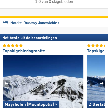
1
-
0
van
0
skigebieden
Hotels: Rudawy Janowickie
Het beste uit de beoordelingen
Topskigebiedsgrootte
Topskigeb
Mayrhofen (Mountopolis)
Zillertal