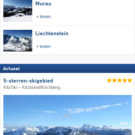
Murau
tonen
Liechtenstein
tonen
Actueel
5-sterren-skigebied
KitzSki – Kitzbühel/​Kirchberg