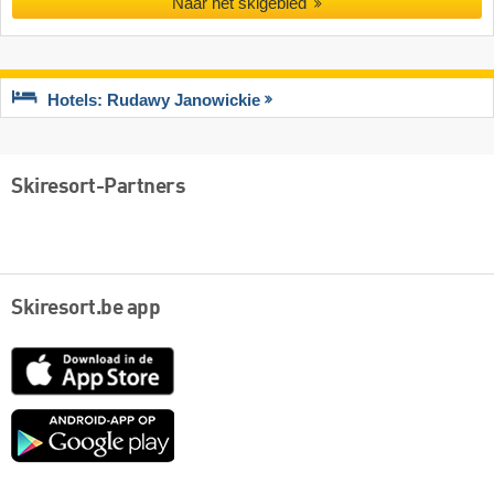
Naar het skigebied
Hotels: Rudawy Janowickie
Skiresort-Partners
Skiresort.be app
App
Store
Google
play