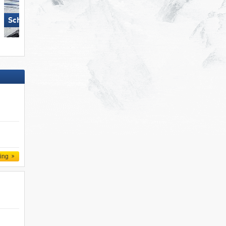
Schlick 2000 – Fulpmes
Zillertal Arena
ling