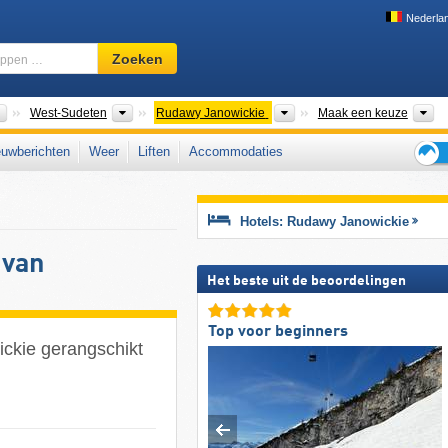
Nederla
Skigebied,
Zoeken
regio,
begrippen
…
Bergketens
Overkoepelende Bergketens
Bergketens
W
West-Sudeten
Rudawy Janowickie
Maak een keuze
uwberichten
Weer
Liften
Accommodaties
Tips
voor
de
Hotels: Rudawy Janowickie
skiva
 van
Het beste uit de beoordelingen
Top voor beginners
ckie gerangschikt