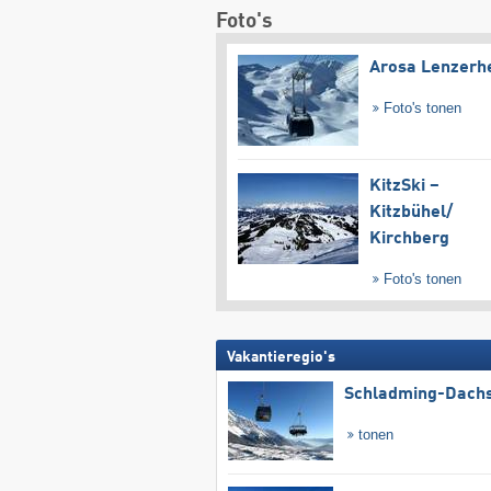
Foto's
Arosa Lenzerh
Foto's tonen
KitzSki –
Kitzbühel/​
Kirchberg
Foto's tonen
Vakantieregio's
Schladming-Dachs
tonen