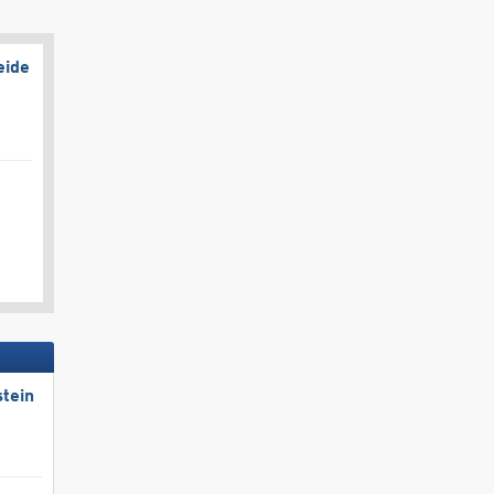
eide
tein