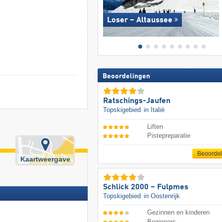
Loser – Altaussee
Beoordelingen
Ratschings-Jaufen
Topskigebied
in Italië
Liften
Pistepreparatie
Beoorde
Kaartweergave
Schlick 2000 – Fulpmes
Topskigebied
in Oostenrijk
Gezinnen en kinderen
Beginners