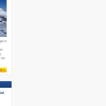
el in
km
j
 tot
ed
tal