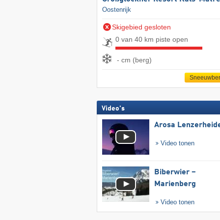
Oostenrijk
Skigebied gesloten
0 van 40 km piste open
- cm (berg)
Sneeuwber
Video's
Arosa Lenzerheid
Video tonen
Biberwier –
Marienberg
Video tonen