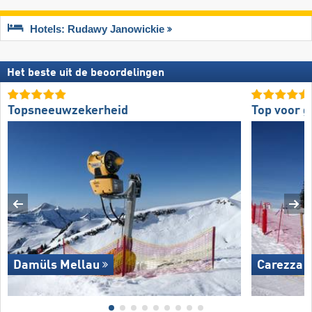
Hotels: Rudawy Janowickie
Het beste uit de beoordelingen
Topsneeuwzekerheid
Top voor 
Damüls Mellau
Carezza