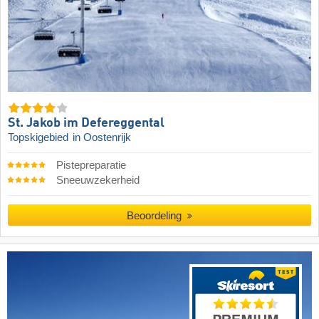
St. Jakob im Defereggental
Topskigebied
in Oostenrijk
Pistepreparatie
Sneeuwzekerheid
Beoordeling