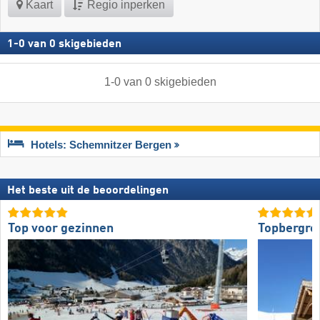
Kaart
Regio inperken
1
-
0
van
0
skigebieden
1
-
0
van
0
skigebieden
Hotels: Schemnitzer Bergen
Het beste uit de beoordelingen
Top voor gezinnen
Topbergre