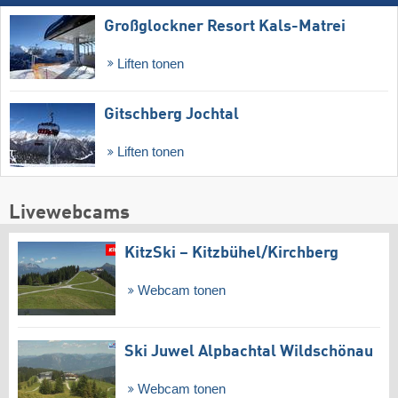
Großglockner Resort Kals-Matrei
Liften tonen
Gitschberg Jochtal
Liften tonen
Livewebcams
KitzSki – Kitzbühel/​Kirchberg
Webcam tonen
Ski Juwel Alpbachtal Wildschönau
Webcam tonen