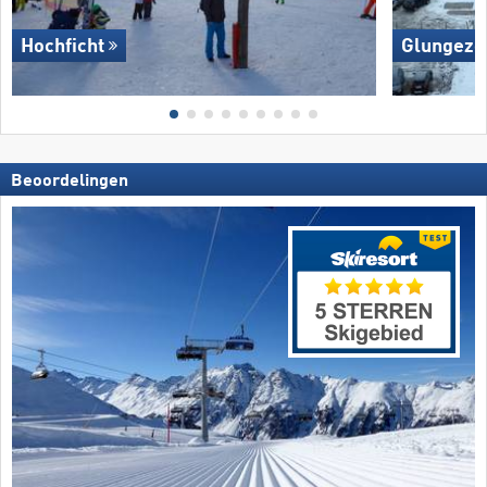
Hochficht
Glungezer
Beoordelingen