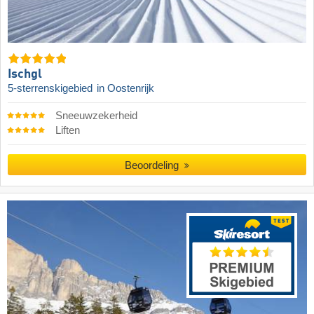
Ischgl
5-sterrenskigebied
in Oostenrijk
Sneeuwzekerheid
Liften
Beoordeling