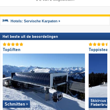
Hotels: Servische Karpaten
Het beste uit de beoordelingen
Topliften
Toppistea
Skicircus 
Schmitten
Fieberbrun