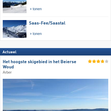
tonen
Saas-Fee/​Saastal
tonen
Actueel
Het hoogste skigebied in het Beierse
Woud
Arber