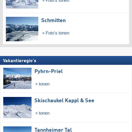
Foto's tonen
Schmitten
Foto's tonen
Vakantieregio's
Pyhrn-Priel
tonen
Skischaukel Kappl & See
tonen
Tannheimer Tal