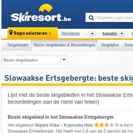
skiresort
Ber
Regio selecteren
Wereldwijd
...
Karpaten
Skigebieden
Beste skigebieden & Beoordelingen
Vergelijker
Snee
Slowaakse Ertsgebergte: beste sk
Lijst met de beste skigebieden in het Slowaakse Ert
beoordelingen aan de hand van feiten)
Beste skigebied in het Slowaakse Ertsgebergte
Het skigebied
Skipark Erika – Kojsovska Hola
is het 
Slowaakse Ertsgebergte. Het heeft met 2,6 van de 5 sterren de ho