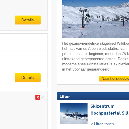
Details
Het gezinsvriendelijke skigebied Wildkog
het hart van de Alpen biedt skiërs, van
professional tot beginner, meer dan 75 
uitstekend geprepareerde pistes. Dankzi
moderne sneeuwinstallaties is skiplezier
in het voorjaar gegarandeerd.
Details
Naar het skigebi
Liften
Skizentrum
Hochpustertal Sill
Liften tonen