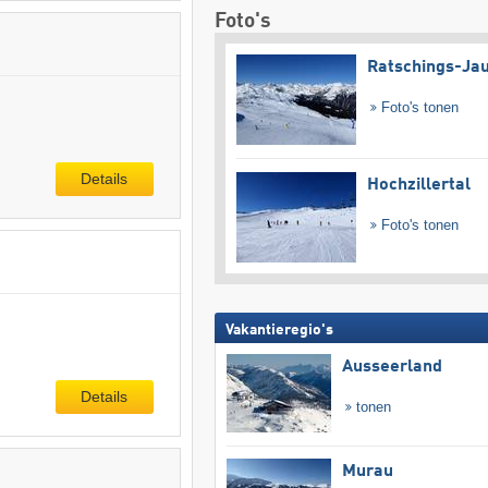
Foto's
Ratschings-Ja
Foto's tonen
Details
Hochzillertal
Foto's tonen
Vakantieregio's
Ausseerland
Details
tonen
Murau