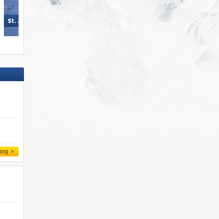
Mayrhofen (Mountopolis)
St. Jakob im Defereggental
ling