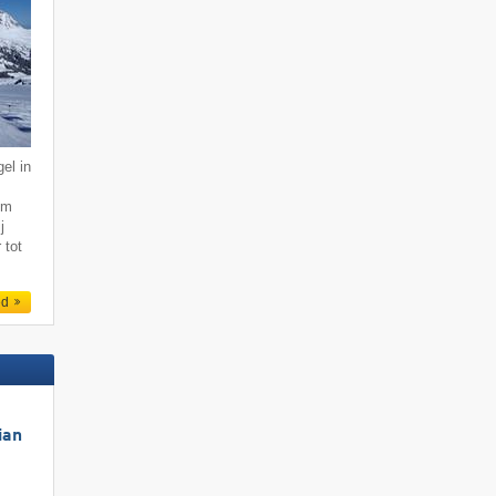
el in
km
j
 tot
ed
ian