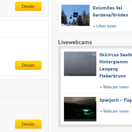
Details
Dolomites Val
Gardena/​Gröden
Liften tonen
Livewebcams
Skicircus Saal
Hinterglemm
Details
Leogang
Fieberbrunn
Webcam tonen
Spieljoch – Fü
Webcam tonen
Details