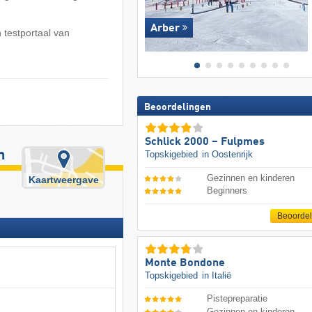
Arber
 testportaal van
Beoordelingen
Schlick 2000 – Fulpmes
n
Topskigebied
in Oostenrijk
Gezinnen en kinderen
Kaartweergave
Beginners
Beoorde
Monte Bondone
Topskigebied
in Italië
Pistepreparatie
Gezinnen en kinderen