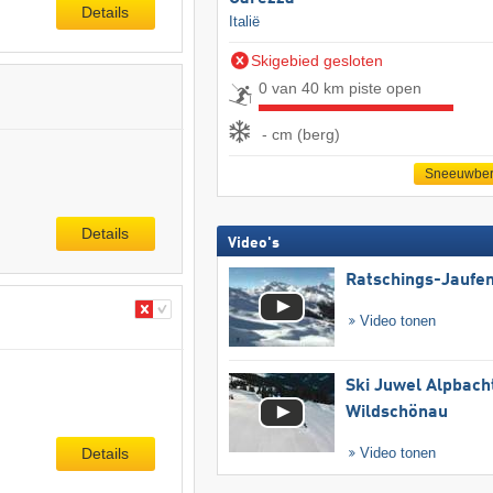
Details
Italië
Skigebied gesloten
0 van 40 km piste open
- cm (berg)
Sneeuwber
Details
Video's
Ratschings-Jaufe
Video tonen
Ski Juwel Alpbach
Wildschönau
Details
Video tonen