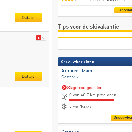
Beoorde
Details
Tips voor de skivakantie
Sneeuwberichten
Axamer Lizum
Details
Oostenrijk
Skigebied gesloten
0 van 40,7 km piste open
- cm (berg)
Sneeuwber
Carezza