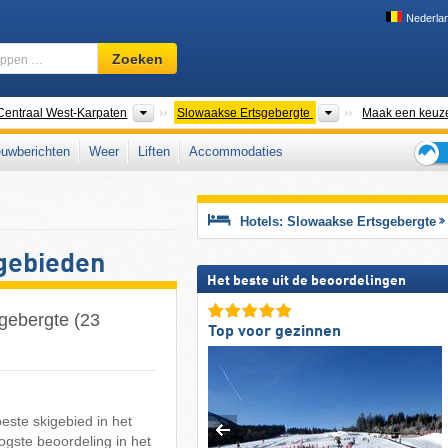
Nederla
Skigebied,
Zoeken
regio,
begrippen
…
gketens
Bergketens
Bergketens
Centraal West-Karpaten
Slowaakse Ertsgebergte
Maak een keuz
uwberichten
Weer
Liften
Accommodaties
Tips
voor
de
Hotels: Slowaakse Ertsgebergte
skiva
igebieden
Het beste uit de beoordelingen
sgebergte (23
Top voor gezinnen
beste skigebied in het
ogste beoordeling in het