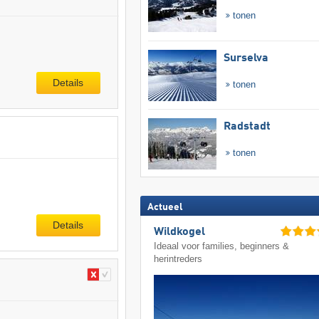
tonen
Surselva
Details
tonen
Radstadt
tonen
Actueel
Details
Wildkogel
Ideaal voor families, beginners &
herintreders