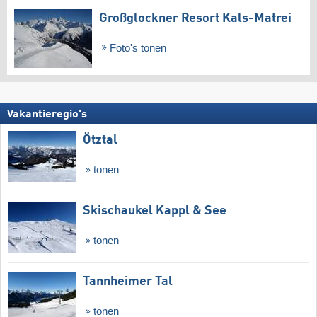
Großglockner Resort Kals-Matrei
Foto's tonen
Vakantieregio's
Ötztal
tonen
Skischaukel Kappl & See
tonen
Tannheimer Tal
tonen