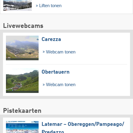
Liften tonen
Livewebcams
Carezza
Webcam tonen
Obertauern
Webcam tonen
Pistekaarten
Latemar – Obereggen/​Pampeago/​
Predazzo