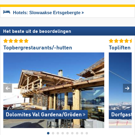
Hotels: Slowaakse Ertsgebergte
Het beste uit de beoordelingen
Topbergrestaurants/-hutten
Topliften
Dolomites Val Gardena/​Gröden
Dorfgaste