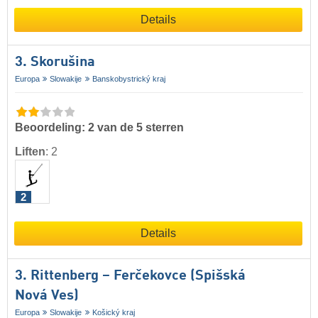
Details
3. Skorušina
Europa
Slowakije
Banskobystrický kraj
Beoordeling: 2 van de 5 sterren
Liften
:
2
2
Details
3. Rittenberg – Ferčekovce (Spišská
Nová Ves)
Europa
Slowakije
Košický kraj