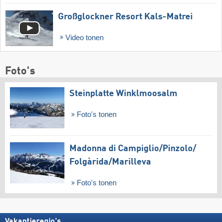
Großglockner Resort Kals-Matrei
Video tonen
Foto's
Steinplatte Winklmoosalm
Foto's tonen
Madonna di Campiglio/​Pinzolo/​
Folgàrida/​Marilleva
Foto's tonen
Vakantieregio's