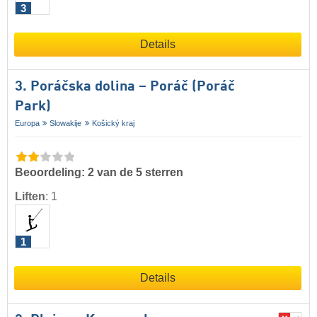
3
Details
3. Poráčska dolina – Poráč (Poráč
Park)
Europa
Slowakije
Košický kraj
Beoordeling: 2 van de 5 sterren
Liften
:
1
1
Details