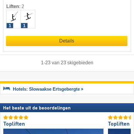
Liften
:
2
1
1
Details
1
-
23
van
23
skigebieden
Hotels: Slowaakse Ertsgebergte
Het beste uit de beoordelingen
Topliften
Topliften