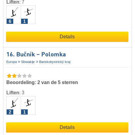
Liften
:
7
6
1
Details
16. Bučník – Polomka
Europa
Slowakije
Banskobystrický kraj
Beoordeling: 2 van de 5 sterren
Liften
:
3
2
1
Details