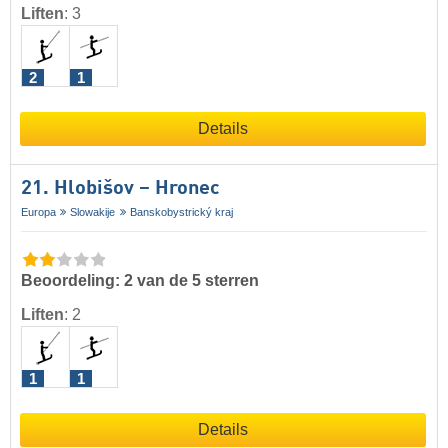
Liften
:
3
2
1
Details
21. Hlobišov – Hronec
Europa
Slowakije
Banskobystrický kraj
Beoordeling: 2 van de 5 sterren
Liften
:
2
1
1
Details