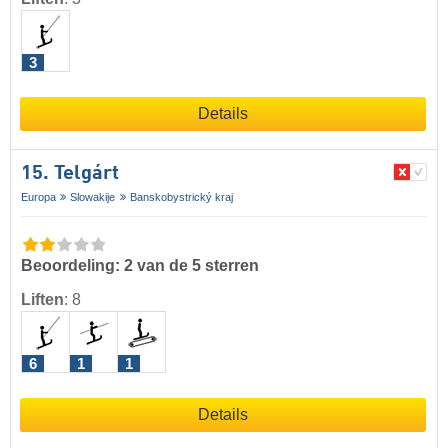
3
Details
15. Telgárt
Europa
Slowakije
Banskobystrický kraj
Beoordeling: 2 van de 5 sterren
Liften
:
8
6
1
1
Details