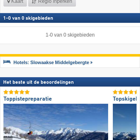
Kaart
Regio inperken
1
-
0
van
0
skigebieden
1
-
0
van
0
skigebieden
Hotels: Slowaakse Middelgebergte
Het beste uit de beoordelingen
Toppistepreparatie
Topskigeb