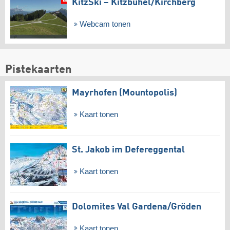
KitzSki – Kitzbühel/​Kirchberg
Webcam tonen
Pistekaarten
Mayrhofen (Mountopolis)
Kaart tonen
St. Jakob im Defereggental
Kaart tonen
Dolomites Val Gardena/​Gröden
Kaart tonen