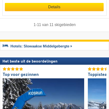
Details
1
-
11
van
11
skigebieden
Hotels: Slowaakse Middelgebergte
Het beste uit de beoordelingen
Top voor gezinnen
Toppistea