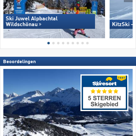
Ski Juwel Alpbachtal
Wildschönau
KitzSki –
Beoordelingen