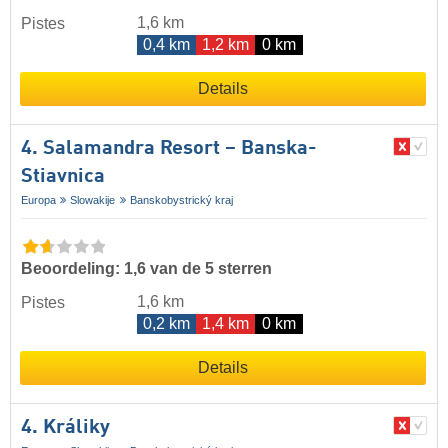
1,6 km
Pistes
0,4 km
1,2 km
0 km
Details
4. Salamandra Resort – Banska-
Stiavnica
Europa
Slowakije
Banskobystrický kraj
Beoordeling: 1,6 van de 5 sterren
1,6 km
Pistes
0,2 km
1,4 km
0 km
Details
4. Králiky