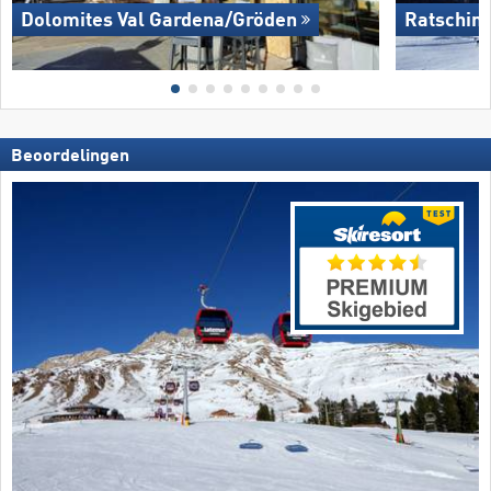
Dolomites Val Gardena/​Gröden
Ratschin
Beoordelingen