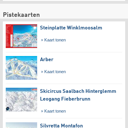
Pistekaarten
Steinplatte Winklmoosalm
Kaart tonen
Arber
Kaart tonen
Skicircus Saalbach Hinterglemm
Leogang Fieberbrunn
Kaart tonen
Silvretta Montafon